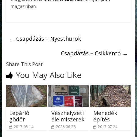
magazinban.
←
Csapdázás – Nyesthurok
Csapdázás – Csikkentő
→
Share This Post:
You May Also Like
Lepárló
Vészhelyzeti
Menedék
gödör
élelmiszerek
építés
2017-05-14
2026-06-26
2017-07-24