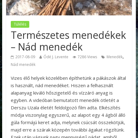
Túlélés
Természetes menedékek
– Nád menedék
,
2017-08-09
Ódé J. Levente
7286 Views
Menedék
Nád menedék
Vizes élő helyek közelében építhetünk a pákászok által
is használt, nád menedéket. Hiszen a felhasznált
alapanyag kiváló hőszigetelő és vízzáró anyag is
egyben. A videóban bemutatott menedék ötletét a
Derszu Uzala életét feldolgozó film adta. Elkészítés
módja viszonylag egyszerű, az alapot egy 4 ágból álló
gúla formájú keret adja, melynek csúcsát összekötjük,
majd erre a szárak közepén további ágakat rögzítünk.
Ezek után vágjunk nagy mennyiségű nádat, amiből