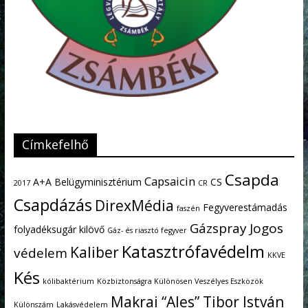
Címkefelhő
Csapda
Capsaicin
A+A
Belügyminisztérium
CS
2017
CR
Csapdázás
DirexMédia
Fegyverestámadás
faszén
Gázspray
Jogos
folyadéksugár kilövő
Gáz- és riasztó fegyver
Katasztrófavédelm
Kaliber
védelem
KKVE
Kés
kólibaktérium
Közbiztonságra Különösen Veszélyes Eszközök
Makrai “Ales” Tibor István
Különszám
Lakásvédelem