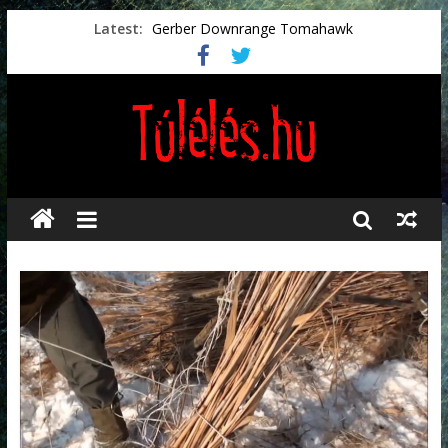
Latest:
Gerber Downrange Tomahawk
Vészhelyzeti élelmiszerek
Svéd vészhelyzeti tájékoztató.
Vészhelyzetkezelés
Préselt törlőkendők