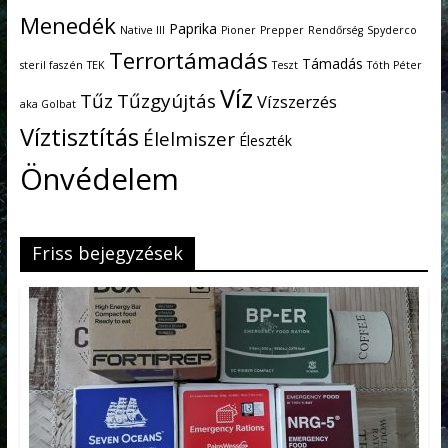
Menedék
Paprika
Native III
Pioner
Prepper
Rendőrség
Spyderco
Terrortámadás
Támadás
steril faszén
TEK
Teszt
Tóth Péter
Víz
Tűz
Tűzgyújtás
Vízszerzés
aka Golbat
Víztisztítás
Élelmiszer
Éleszték
Önvédelem
Friss bejegyzések