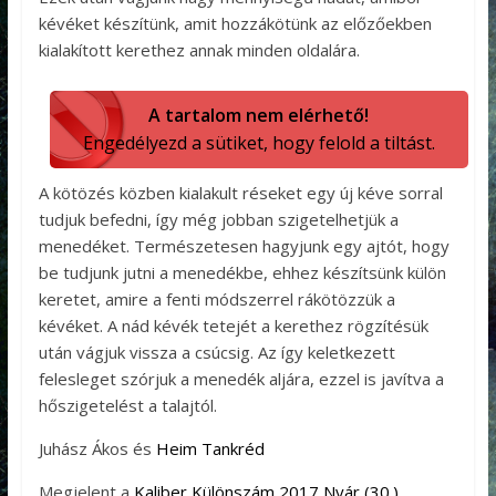
kévéket készítünk, amit hozzákötünk az előzőekben
kialakított kerethez annak minden oldalára.
A tartalom nem elérhető!
Engedélyezd a sütiket, hogy felold a tiltást.
A kötözés közben kialakult réseket egy új kéve sorral
tudjuk befedni, így még jobban szigetelhetjük a
menedéket. Természetesen hagyjunk egy ajtót, hogy
be tudjunk jutni a menedékbe, ehhez készítsünk külön
keretet, amire a fenti módszerrel rákötözzük a
kévéket. A nád kévék tetejét a kerethez rögzítésük
után vágjuk vissza a csúcsig. Az így keletkezett
felesleget szórjuk a menedék aljára, ezzel is javítva a
hőszigetelést a talajtól.
Juhász Ákos és
Heim Tankréd
Megjelent a
Kaliber Különszám 2017 Nyár (30.)