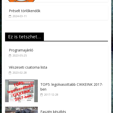
Préselt törlőkendők
2024-03-11
Ez is tetszhet…
Programajánló
2023-05-25
Vészeseti csatorna lista
2023-02-28
TOP5: legolvasottabb CIKKEINK 2017-
ben
2017-12-28
Faszén készítés