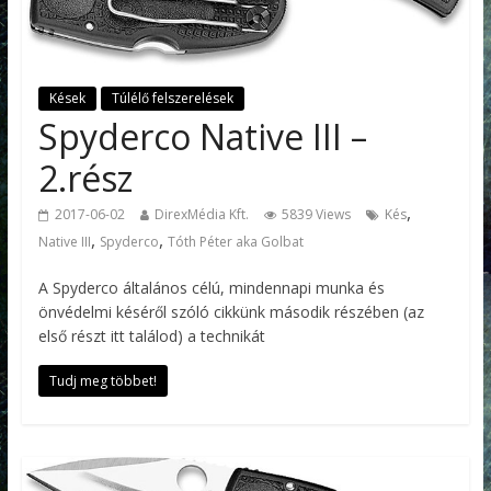
Kések
Túlélő felszerelések
Spyderco Native III –
2.rész
,
2017-06-02
DirexMédia Kft.
5839 Views
Kés
,
,
Native III
Spyderco
Tóth Péter aka Golbat
A Spyderco általános célú, mindennapi munka és
önvédelmi késéről szóló cikkünk második részében (az
első részt itt találod) a technikát
Tudj meg többet!