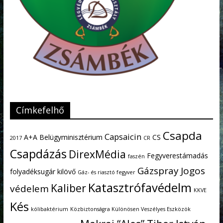
Címkefelhő
Csapda
Capsaicin
A+A
Belügyminisztérium
CS
2017
CR
Csapdázás
DirexMédia
Fegyverestámadás
faszén
Gázspray
Jogos
folyadéksugár kilövő
Gáz- és riasztó fegyver
Katasztrófavédelm
Kaliber
védelem
KKVE
Kés
kólibaktérium
Közbiztonságra Különösen Veszélyes Eszközök