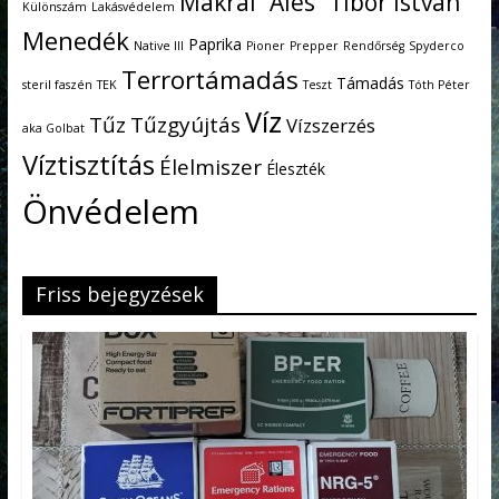
Makrai “Ales” Tibor István
Különszám
Lakásvédelem
Menedék
Paprika
Native III
Pioner
Prepper
Rendőrség
Spyderco
Terrortámadás
Támadás
steril faszén
TEK
Teszt
Tóth Péter
Víz
Tűz
Tűzgyújtás
Vízszerzés
aka Golbat
Víztisztítás
Élelmiszer
Éleszték
Önvédelem
Friss bejegyzések