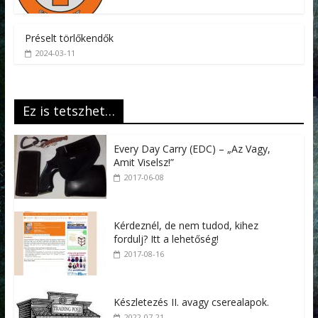
Préselt törlőkendők
2024-03-11
Ez is tetszhet…
Every Day Carry (EDC) – „Az Vagy,
Amit Viselsz!”
2017-06-08
Kérdeznél, de nem tudod, kihez
fordulj? Itt a lehetőség!
2017-08-16
Készletezés II. avagy cserealapok.
2022-07-21