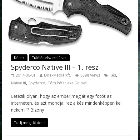
Kések
Túlélő felszerelések
Spyderco Native III – 1. rész
,
2017-06-01
DirexMédia Kft.
8398 Views
Kés
,
,
Native III
Spyderco
Tóth Péter aka Golbat
Létezik olyan, hogy az ember meglát egy fotót az
Interneten, és azt mondja: “ez a kés mindenképpen kell
nekem!”? Bizony
Tudj meg többet!