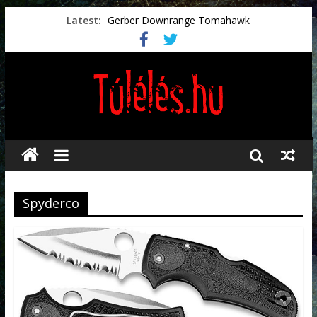
Latest:
Gerber Downrange Tomahawk
Vészhelyzeti élelmiszerek
Svéd vészhelyzeti tájékoztató.
Vészhelyzetkezelés
Préselt törlőkendők
Spyderco