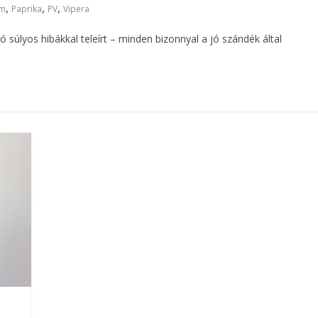
,
,
,
em
Paprika
PV
Vipera
 súlyos hibákkal teleírt – minden bizonnyal a jó szándék által