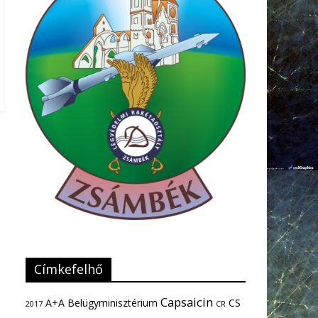
Címkefelhő
Capsaicin
A+A
Belügyminisztérium
CS
2017
CR