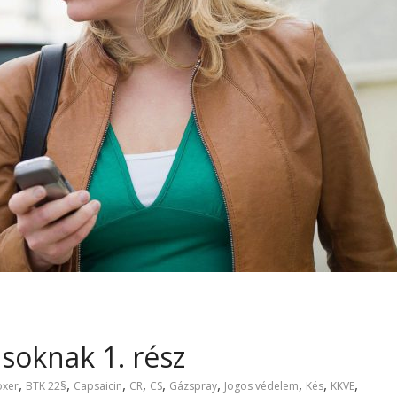
soknak 1. rész
,
,
,
,
,
,
,
,
,
oxer
BTK 22§
Capsaicin
CR
CS
Gázspray
Jogos védelem
Kés
KKVE