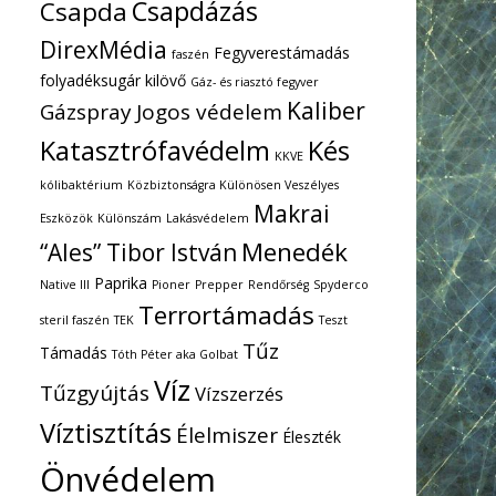
Csapdázás
Csapda
DirexMédia
Fegyverestámadás
faszén
folyadéksugár kilövő
Gáz- és riasztó fegyver
Kaliber
Gázspray
Jogos védelem
Katasztrófavédelm
Kés
KKVE
kólibaktérium
Közbiztonságra Különösen Veszélyes
Makrai
Eszközök
Különszám
Lakásvédelem
Menedék
“Ales” Tibor István
Paprika
Native III
Pioner
Prepper
Rendőrség
Spyderco
Terrortámadás
steril faszén
TEK
Teszt
Tűz
Támadás
Tóth Péter aka Golbat
Víz
Tűzgyújtás
Vízszerzés
Víztisztítás
Élelmiszer
Éleszték
Önvédelem