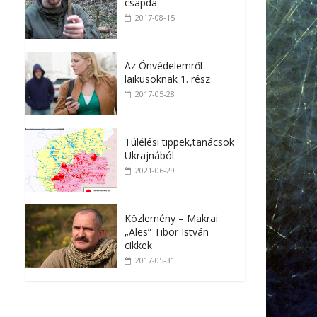
csapda
2017-08-15
Az Önvédelemről
laikusoknak 1. rész
2017-05-28
Túlélési tippek,tanácsok
Ukrajnából.
2021-06-29
Közlemény – Makrai
„Ales” Tibor István
cikkek
2017-05-31