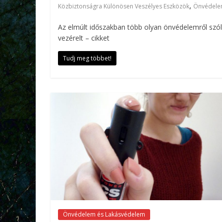
,
Közbiztonságra Különösen Veszélyes Eszközök
Önvédel
Az elmúlt időszakban több olyan önvédelemről szóló
vezérelt – cikket
Tudj meg többet!
Önvédelem és Lakásvédelem