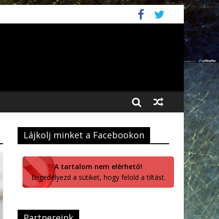
Lájkolj minket a Facebookon
A tartalom nem elérhető!
Engedélyezd a sütiket, hogy felold a tiltást.
Partnereink