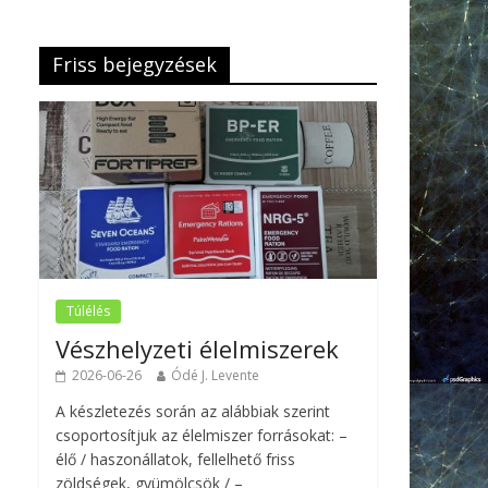
Friss bejegyzések
Túlélés
Vészhelyzeti élelmiszerek
2026-06-26
Ódé J. Levente
A készletezés során az alábbiak szerint
csoportosítjuk az élelmiszer forrásokat: –
élő / haszonállatok, fellelhető friss
zöldségek, gyümölcsök / –