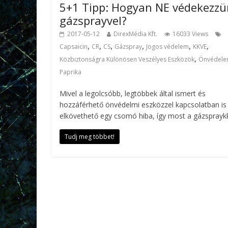
5+1 Tipp: Hogyan NE védekezz
gázsprayvel?
2017-05-12
DirexMédia Kft.
16033 Views
,
,
,
,
,
,
Capsaicin
CR
CS
Gázspray
Jogos védelem
KKVE
,
Közbiztonságra Különösen Veszélyes Eszközök
Önvédel
Paprika
Mivel a legolcsóbb, legtöbbek által ismert és
hozzáférhető önvédelmi eszközzel kapcsolatban is
elkövethető egy csomó hiba, így most a gázsprayk
Tudj meg többet!