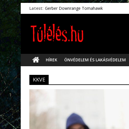
Latest:
Gerber Downrange Tomahawk
Vészhelyzeti élelmiszerek
Svéd vészhelyzeti tájékoztató.
Vészhelyzetkezelés
Préselt törlőkendők
HÍREK
ÖNVÉDELEM ÉS LAKÁSVÉDELEM
KKVE