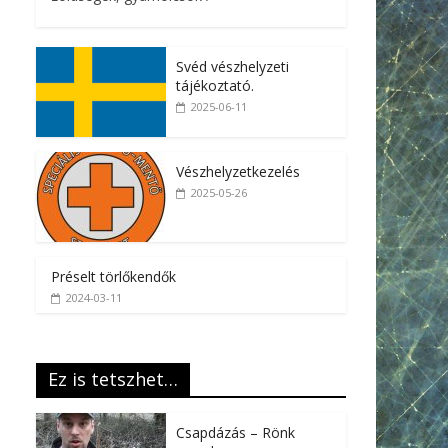
Svéd vészhelyzeti
tájékoztató.
2025-06-11
Vészhelyzetkezelés
2025-05-26
Préselt törlőkendők
2024-03-11
Ez is tetszhet…
Csapdázás – Rönk