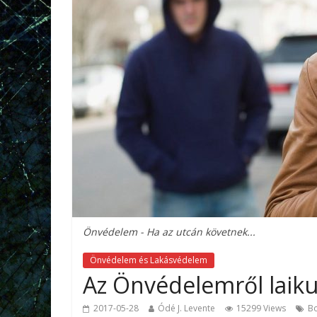
Önvédelem - Ha az utcán követnek...
Önvédelem és Lakásvédelem
Az Önvédelemről laiku
2017-05-28
Ódé J. Levente
15299 Views
B