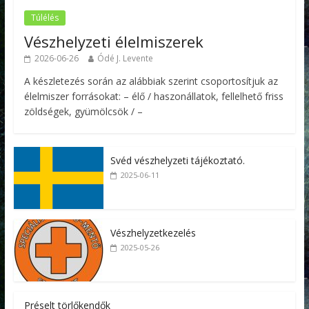
Túlélés
Vészhelyzeti élelmiszerek
2026-06-26
Ódé J. Levente
A készletezés során az alábbiak szerint csoportosítjuk az
élelmiszer forrásokat: – élő / haszonállatok, fellelhető friss
zöldségek, gyümölcsök / –
Svéd vészhelyzeti tájékoztató.
2025-06-11
Vészhelyzetkezelés
2025-05-26
Préselt törlőkendők