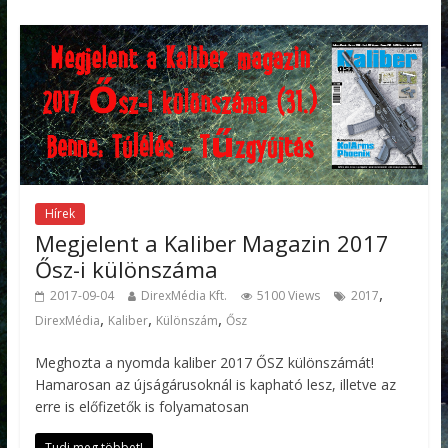
Hírek
Megjelent a Kaliber Magazin 2017
Ősz-i különszáma
,
2017-09-04
DirexMédia Kft.
5100 Views
2017
,
,
,
DirexMédia
Kaliber
Különszám
Ősz
Meghozta a nyomda kaliber 2017 ŐSZ különszámát!
Hamarosan az újságárusoknál is kapható lesz, illetve az
erre is előfizetők is folyamatosan
Tudj meg többet!