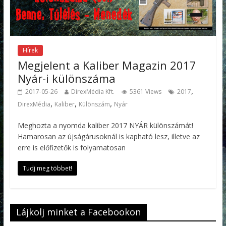
Hírek
Megjelent a Kaliber Magazin 2017
Nyár-i különszáma
,
2017-05-26
DirexMédia Kft.
5361 Views
2017
,
,
,
DirexMédia
Kaliber
Különszám
Nyár
Meghozta a nyomda kaliber 2017 NYÁR különszámát!
Hamarosan az újságárusoknál is kapható lesz, illetve az
erre is előfizetők is folyamatosan
Tudj meg többet!
Lájkolj minket a Facebookon