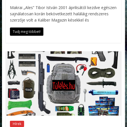
Makrai „Ales” Tibor István 2001 áprilisától kezdve egészen
sajnálatosan korán bekövetkezett haláláig rendszeres
szerzője volt a Kaliber Magazin késekkel és
Tudj meg többet!
Hírek