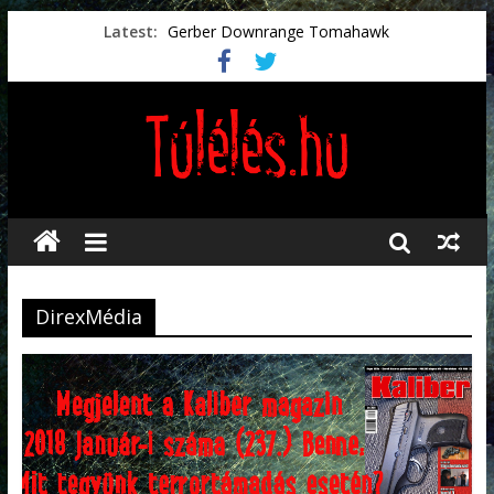
Latest:
Gerber Downrange Tomahawk
Vészhelyzeti élelmiszerek
Svéd vészhelyzeti tájékoztató.
Vészhelyzetkezelés
Préselt törlőkendők
DirexMédia