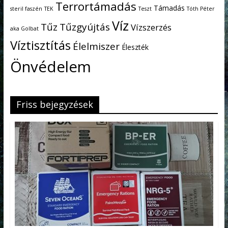
Terrortámadás
Támadás
steril faszén
TEK
Teszt
Tóth Péter
Víz
Tűz
Tűzgyújtás
Vízszerzés
aka Golbat
Víztisztítás
Élelmiszer
Éleszték
Önvédelem
Friss bejegyzések