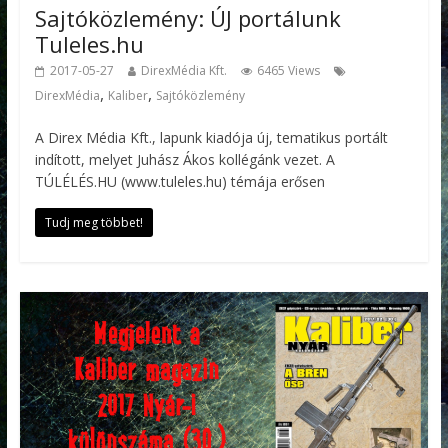
Sajtóközlemény: ÚJ portálunk
Tuleles.hu
2017-05-27
DirexMédia Kft.
6465 Views
,
,
DirexMédia
Kaliber
Sajtóközlemény
A Direx Média Kft., lapunk kiadója új, tematikus portált
indított, melyet Juhász Ákos kollégánk vezet. A
TÚLÉLÉS.HU (www.tuleles.hu) témája erősen
Tudj meg többet!