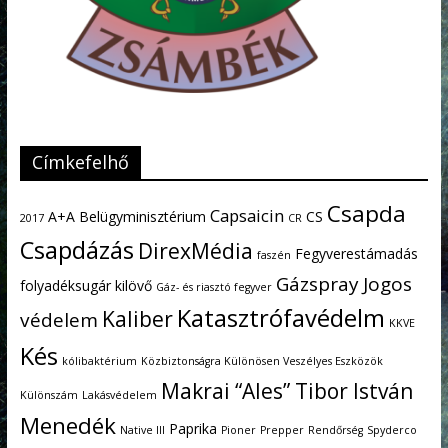
Címkefelhő
Csapda
Capsaicin
A+A
Belügyminisztérium
CS
2017
CR
Csapdázás
DirexMédia
Fegyverestámadás
faszén
Gázspray
Jogos
folyadéksugár kilövő
Gáz- és riasztó fegyver
Katasztrófavédelm
Kaliber
védelem
KKVE
Kés
kólibaktérium
Közbiztonságra Különösen Veszélyes Eszközök
Makrai “Ales” Tibor István
Különszám
Lakásvédelem
Menedék
Paprika
Native III
Pioner
Prepper
Rendőrség
Spyderco