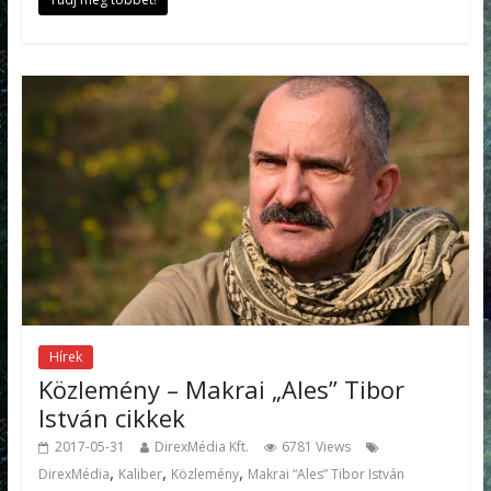
Hírek
Közlemény – Makrai „Ales” Tibor
István cikkek
2017-05-31
DirexMédia Kft.
6781 Views
,
,
,
DirexMédia
Kaliber
Közlemény
Makrai “Ales” Tibor István