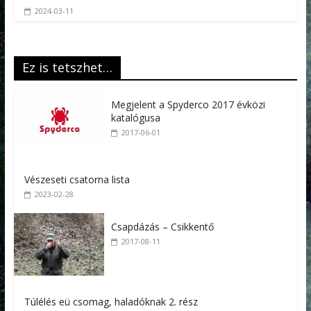
2024-03-11
Ez is tetszhet…
Megjelent a Spyderco 2017 évközi
katalógusa
2017-06-01
Vészeseti csatorna lista
2023-02-28
Csapdázás – Csikkentő
2017-08-11
Túlélés eü csomag, haladóknak 2. rész