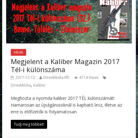
Hírek
Megjelent a Kaliber Magazin 2017
Tél-i különszáma
2017-12-12
DirexMédia Kft.
4714 Views
,
DirexMédia
Kaliber
Meghozta a nyomda kaliber 2017 TÉL különszámát!
Hamarosan az újságárusoknál is kapható lesz, illetve az
erre is előfizetők is folyamatosan
Tudj meg többet!