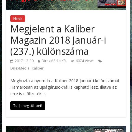
Hírek
Megjelent a Kaliber
Magazin 2018 Január-i
(237.) különszáma
2017-12-30
DirexMédia Kft.
6074 Views
,
DirexMédia
Kaliber
Meghozta a nyomda a Kaliber 2018 Január-i különszámát!
Hamarosan az újságárusoknál is kapható lesz, illetve az
erre is előfizetők is
Tudj meg többet!