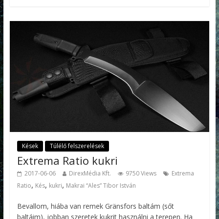
Kések
Túlélő felszerelések
Extrema Ratio kukri
2017-06-06
DirexMédia Kft.
9750 Views
Extrema
,
,
,
Ratio
Kés
kukri
Makrai “Ales” Tibor István
Bevallom, hiába van remek Gränsfors baltám (sőt
baltáim), jobban szeretek kukrit használni a terepen. Ha