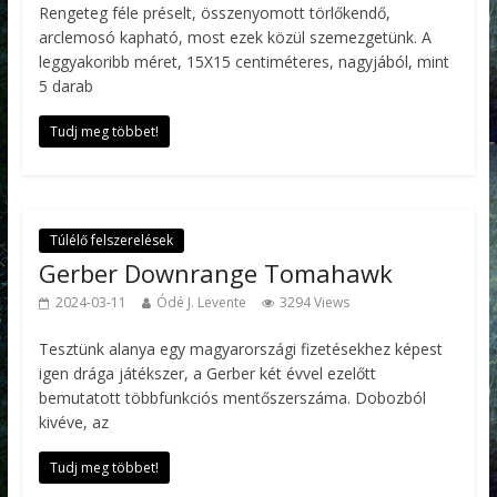
Rengeteg féle préselt, összenyomott törlőkendő,
arclemosó kapható, most ezek közül szemezgetünk. A
leggyakoribb méret, 15X15 centiméteres, nagyjából, mint
5 darab
Tudj meg többet!
Túlélő felszerelések
Gerber Downrange Tomahawk
2024-03-11
Ódé J. Levente
3294 Views
Tesztünk alanya egy magyarországi fizetésekhez képest
igen drága játékszer, a Gerber két évvel ezelőtt
bemutatott többfunkciós mentőszerszáma. Dobozból
kivéve, az
Tudj meg többet!