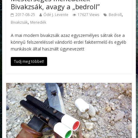
Bivakzsák, avagy a „bedroll”
,
2017-08-25
Ódé J. Levente
17627 Views
Bedroll
,
Bivakzsák
Menedék
A mai modern bivakzsák azaz egyszemélyes sátrak őse a
könnyű felszereléssel vándorló erdei fakitermelő és egyéb
munkások által használt úgynevezett
Tudj meg többet!