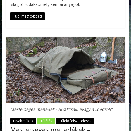
világító rudakat,mely kémiai anyagok
Tudj meg többet!
Mesterséges menedék - Bivakzsák, avagy a „bedroll”
Bivakzsákok
Túlélés
Túlélő felszerelések
Mesterséges menedékek –