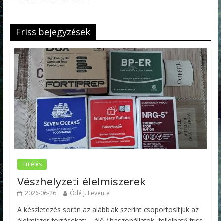
Friss bejegyzések
Túlélés
Vészhelyzeti élelmiszerek
2026-06-26
Ódé J. Levente
A készletezés során az alábbiak szerint csoportosítjuk az
élelmiszer forrásokat: – élő / haszonállatok, fellelhető friss