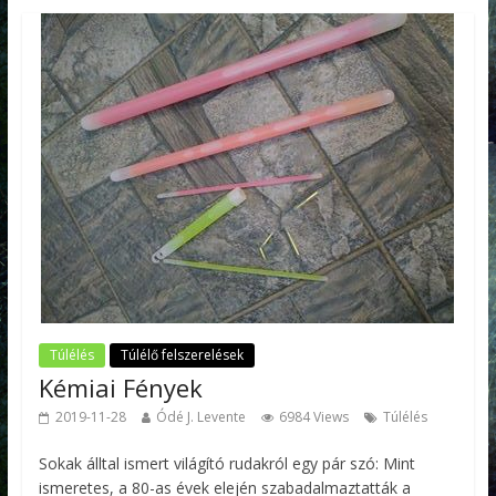
Túlélés
Túlélő felszerelések
Kémiai Fények
2019-11-28
Ódé J. Levente
6984 Views
Túlélés
Sokak álltal ismert világító rudakról egy pár szó: Mint
ismeretes, a 80-as évek elején szabadalmaztatták a