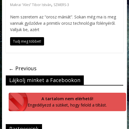
,
Makrai “Ales” Tibor István
SZMERS-3
Nem szeretem az “orosz mániát”. Sokan még ma is meg
vannak győződve a primitív orosz technológia fölényéről.
Valljuk be, azért
Tudj meg többet!
← Previous
Lájkolj minket a Facebookon
A tartalom nem elérhető!
Engedélyezd a sütiket, hogy felold a tiltást.
Partnereink