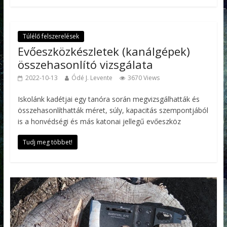
Túlélő felszerelések
Evőeszközkészletek (kanálgépek)
összehasonlító vizsgálata
2022-10-13
Ódé J. Levente
3670 Views
Iskolánk kadétjai egy tanóra során megvizsgálhatták és
összehasonlíthatták méret, súly, kapacitás szempontjából
is a honvédségi és más katonai jellegű evőeszköz
Tudj meg többet!