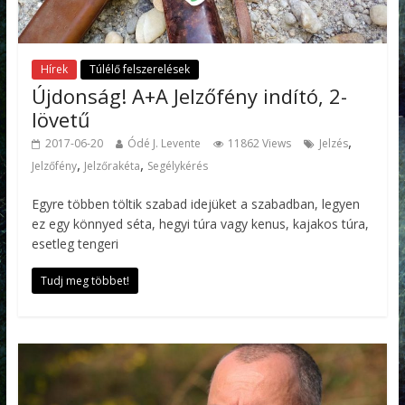
Hírek
Túlélő felszerelések
Újdonság! A+A Jelzőfény indító, 2-
lövetű
,
2017-06-20
Ódé J. Levente
11862 Views
Jelzés
,
,
Jelzőfény
Jelzőrakéta
Segélykérés
Egyre többen töltik szabad idejüket a szabadban, legyen
ez egy könnyed séta, hegyi túra vagy kenus, kajakos túra,
esetleg tengeri
Tudj meg többet!