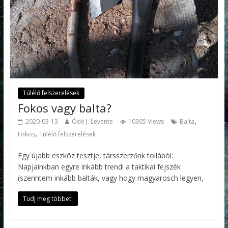
Túlélő felszerelések
Fokos vagy balta?
,
2020-03-13
Ódé J. Levente
10305 Views
Balta
,
Fokos
Túlélő felszerelések
Egy újabb eszköz tesztje, társszerzőnk tollából:
Napjainkban egyre inkább trendi a taktikai fejszék
(szerintem inkább balták, vagy hogy magyarosch legyen,
Tudj meg többet!