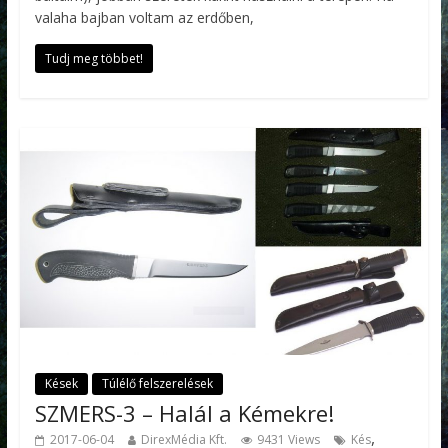
valaha bajban voltam az erdőben,
Tudj meg többet!
Kések
Túlélő felszerelések
SZMERS-3 – Halál a Kémekre!
,
2017-06-04
DirexMédia Kft.
9431 Views
Kés