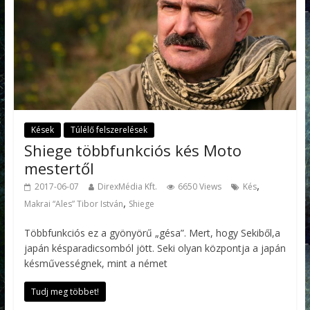
Kések
Túlélő felszerelések
Shiege többfunkciós kés Moto
mestertől
,
2017-06-07
DirexMédia Kft.
6650 Views
Kés
,
Makrai “Ales” Tibor István
Shiege
Többfunkciós ez a gyönyörű „gésa”. Mert, hogy Sekiből,a
japán késparadicsomból jött. Seki olyan központja a japán
késművességnek, mint a német
Tudj meg többet!