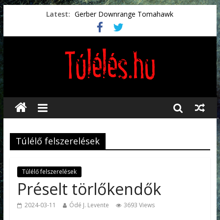
Latest:
Gerber Downrange Tomahawk
Vészhelyzeti élelmiszerek
Svéd vészhelyzeti tájékoztató.
Vészhelyzetkezelés
Préselt törlőkendők
Túlélő felszerelések
Túlélő felszerelések
Préselt törlőkendők
2024-03-11
Ódé J. Levente
3693 Views