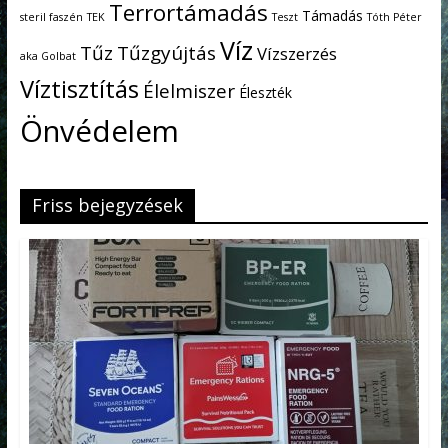
Terrortámadás
Támadás
steril faszén
TEK
Teszt
Tóth Péter
Víz
Tűz
Tűzgyújtás
Vízszerzés
aka Golbat
Víztisztítás
Élelmiszer
Éleszték
Önvédelem
Friss bejegyzések