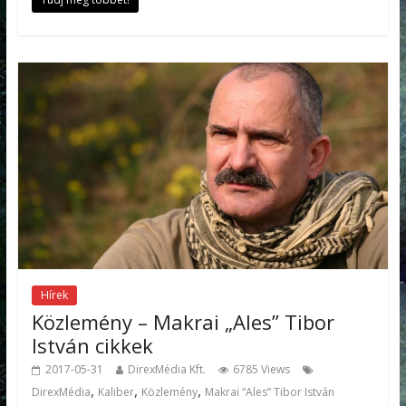
Hírek
Közlemény – Makrai „Ales” Tibor
István cikkek
2017-05-31
DirexMédia Kft.
6785 Views
,
,
,
DirexMédia
Kaliber
Közlemény
Makrai “Ales” Tibor István