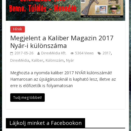
Hírek
Megjelent a Kaliber Magazin 2017
Nyár-i különszáma
,
2017-05-26
DirexMédia Kft.
5364 Views
2017
,
,
,
DirexMédia
Kaliber
Különszám
Nyár
Meghozta a nyomda kaliber 2017 NYÁR különszámát!
Hamarosan az újságárusoknál is kapható lesz, illetve az
erre is előfizetők is folyamatosan
Tudj meg többet!
Lájkolj minket a Facebookon