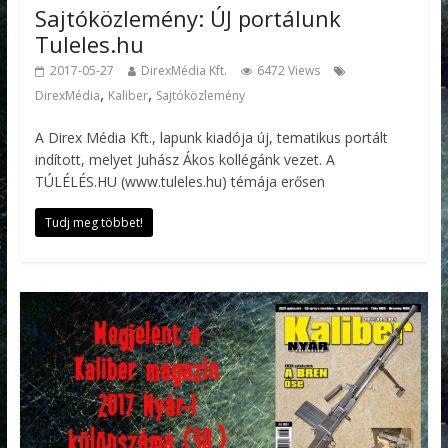
Sajtóközlemény: ÚJ portálunk
Tuleles.hu
2017-05-27
DirexMédia Kft.
6472 Views
,
,
DirexMédia
Kaliber
Sajtóközlemény
A Direx Média Kft., lapunk kiadója új, tematikus portált
indított, melyet Juhász Ákos kollégánk vezet. A
TÚLÉLÉS.HU (www.tuleles.hu) témája erősen
Tudj meg többet!