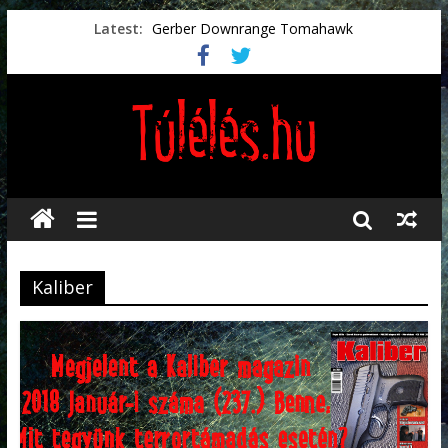
Latest:
Gerber Downrange Tomahawk
Vészhelyzeti élelmiszerek
Svéd vészhelyzeti tájékoztató.
Vészhelyzetkezelés
Préselt törlőkendők
Kaliber