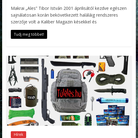
Makrai „Ales” Tibor István 2001 áprilisától kezdve egészen
sajnálatosan korán bekövetkezett haláláig rendszeres
szerzője volt a Kaliber Magazin késekkel és
Tudj meg többet!
Hírek