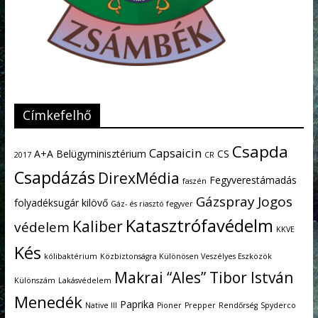
Címkefelhő
Csapda
Capsaicin
A+A
Belügyminisztérium
CS
2017
CR
Csapdázás
DirexMédia
Fegyverestámadás
faszén
Gázspray
Jogos
folyadéksugár kilövő
Gáz- és riasztó fegyver
Katasztrófavédelm
Kaliber
védelem
KKVE
Kés
kólibaktérium
Közbiztonságra Különösen Veszélyes Eszközök
Makrai “Ales” Tibor István
Különszám
Lakásvédelem
Menedék
Paprika
Native III
Pioner
Prepper
Rendőrség
Spyderco