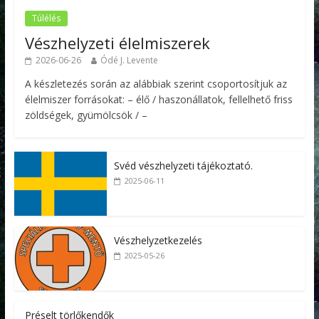
Túlélés
Vészhelyzeti élelmiszerek
2026-06-26
Ódé J. Levente
A készletezés során az alábbiak szerint csoportosítjuk az
élelmiszer forrásokat: – élő / haszonállatok, fellelhető friss
zöldségek, gyümölcsök / –
Svéd vészhelyzeti tájékoztató.
2025-06-11
Vészhelyzetkezelés
2025-05-26
Préselt törlőkendők