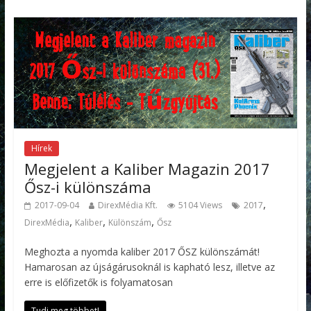
Hírek
Megjelent a Kaliber Magazin 2017
Ősz-i különszáma
,
2017-09-04
DirexMédia Kft.
5104 Views
2017
,
,
,
DirexMédia
Kaliber
Különszám
Ősz
Meghozta a nyomda kaliber 2017 ŐSZ különszámát!
Hamarosan az újságárusoknál is kapható lesz, illetve az
erre is előfizetők is folyamatosan
Tudj meg többet!