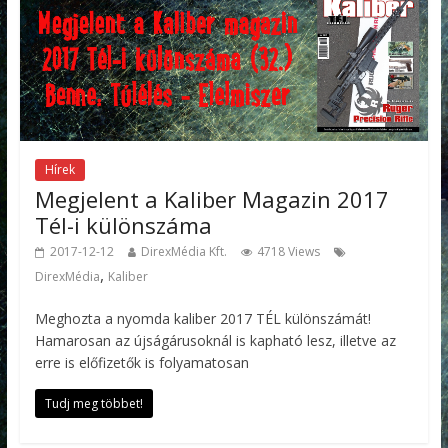
Hírek
Megjelent a Kaliber Magazin 2017
Tél-i különszáma
2017-12-12
DirexMédia Kft.
4718 Views
,
DirexMédia
Kaliber
Meghozta a nyomda kaliber 2017 TÉL különszámát!
Hamarosan az újságárusoknál is kapható lesz, illetve az
erre is előfizetők is folyamatosan
Tudj meg többet!