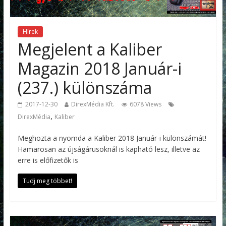
Hírek
Megjelent a Kaliber
Magazin 2018 Január-i
(237.) különszáma
2017-12-30
DirexMédia Kft.
6078 Views
,
DirexMédia
Kaliber
Meghozta a nyomda a Kaliber 2018 Január-i különszámát!
Hamarosan az újságárusoknál is kapható lesz, illetve az
erre is előfizetők is
Tudj meg többet!