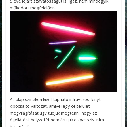
5 éve lejárt szavatosságút is, igaz, nem mindegyik
működött megfelelően.
Az alap szineken kivűl kapható infravörös fényt
kibocsájtó változat, amivel egy célterület
megvilágítását úgy tudjuk megtenni, hogy az
éjjellátónk helyzetét nem áruljuk el.(passzív infra
használat)