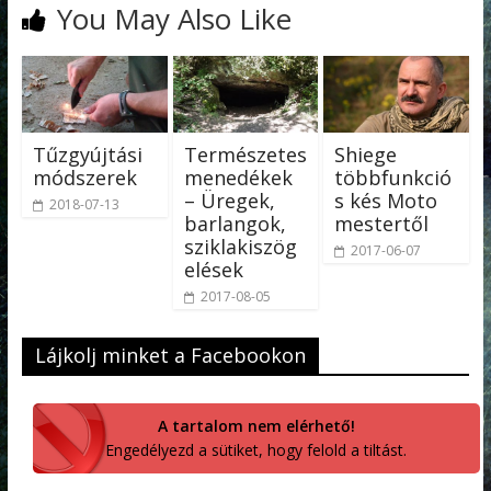
You May Also Like
Tűzgyújtási
Természetes
Shiege
módszerek
menedékek
többfunkció
– Üregek,
s kés Moto
2018-07-13
barlangok,
mestertől
sziklakiszög
2017-06-07
elések
2017-08-05
Lájkolj minket a Facebookon
A tartalom nem elérhető!
Engedélyezd a sütiket, hogy felold a tiltást.