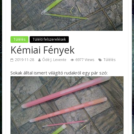
Túlélés
Túlélő felszerelések
Kémiai Fények
2019-11-28
Ódé J. Levente
6977 Views
Túlélés
Sokak álltal ismert világító rudakról egy pár szó: