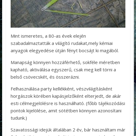
Mint ismeretes, a 80-as évek elején
szabadalmaztatták a világító rudakat,mely kémiai
anyagok elegyedése útján fényt bocsájt ki magából.
Manapság könnyen hozzáférhető, sokféle méretben
kapható, aktiválása egyszerű, csak meg kell törni a
belső csövecskét, és összerázni.
Felhasználása party kellékként, vészvilágításként
horgászok körében kapásjelzőként elterjedt, de akár
esti célmegjelölésre is használható. (főbb tájékozódási
pontok kijelölése, amit sötétben könnyen azonosítani
tudunk.)
Szavatossági idejük általában 2 év, bár használtam már