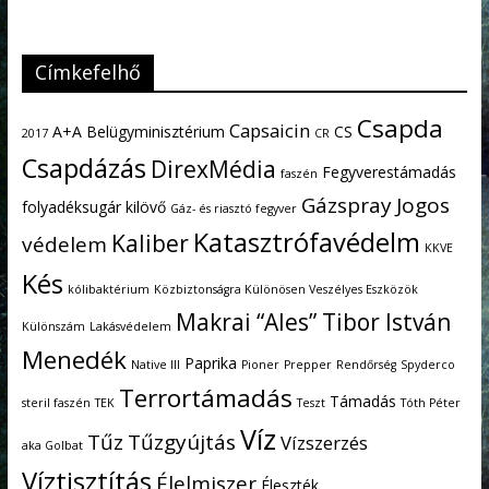
Címkefelhő
Csapda
Capsaicin
A+A
Belügyminisztérium
CS
2017
CR
Csapdázás
DirexMédia
Fegyverestámadás
faszén
Gázspray
Jogos
folyadéksugár kilövő
Gáz- és riasztó fegyver
Katasztrófavédelm
Kaliber
védelem
KKVE
Kés
kólibaktérium
Közbiztonságra Különösen Veszélyes Eszközök
Makrai “Ales” Tibor István
Különszám
Lakásvédelem
Menedék
Paprika
Native III
Pioner
Prepper
Rendőrség
Spyderco
Terrortámadás
Támadás
steril faszén
TEK
Teszt
Tóth Péter
Víz
Tűz
Tűzgyújtás
Vízszerzés
aka Golbat
Víztisztítás
Élelmiszer
Éleszték