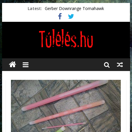
Latest:
Gerber Downrange Tomahawk
Vészhelyzeti élelmiszerek
Svéd vészhelyzeti tájékoztató.
Vészhelyzetkezelés
Préselt törlőkendők