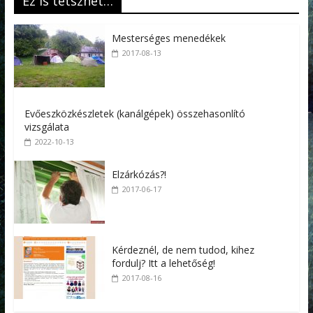
Ez is tetszhet…
Mesterséges menedékek
2017-08-13
Evőeszközkészletek (kanálgépek) összehasonlító
vizsgálata
2022-10-13
Elzárkózás?!
2017-06-17
Kérdeznél, de nem tudod, kihez
fordulj? Itt a lehetőség!
2017-08-16