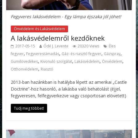
Fegyveres lakásvédelem - Egy lámpa éjszaka jól jöhet!
Önvédelem és Lakásvédelem
A lakásvédelemről kezdőknek
2017-05-15
Ódé J. Levente
20320 Views
Éles
,
,
,
,
fegyver
Fegyverestámadás
Gáz- és riasztó fegyver
Gázspray
,
,
,
,
Gumilövedékes
Kivonuló szolgálat
Lakásvédelem
Önvédelem
,
Otthonvédelem
Riasztó
2013-ban hazánkban is hatályba lépett az amerikai „Castle
Doctrine”-hoz hasonló, a lakásba való behatolást (éjjel,
fegyveresen, felfegyverkezve vagy csoportosan elövetett)
Tudj meg többet!