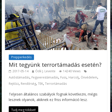
Prepperkedés
Mit tegyünk terrortámadás esetén?
2017-05-14
Ódé J. Levente
14240 Views
,
,
,
,
,
Autóstámadás
Fegyverestámadás
Fuss
Harcolj
Önvédelem
,
,
,
Rejtőzz
Rendőrség
TEK
Terrortámadás
Teljesen általános szabályok fognak következni, mégis
lesznek olyanok, akiknek ez friss információ lesz.
Tudj meg többet!