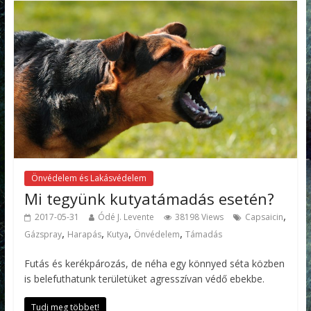
Önvédelem és Lakásvédelem
Mi tegyünk kutyatámadás esetén?
,
2017-05-31
Ódé J. Levente
38198 Views
Capsaicin
,
,
,
,
Gázspray
Harapás
Kutya
Önvédelem
Támadás
Futás és kerékpározás, de néha egy könnyed séta közben
is belefuthatunk területüket agresszívan védő ebekbe.
Tudj meg többet!