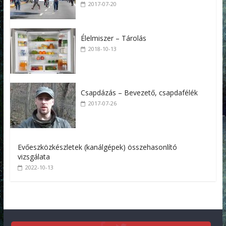
2017-07-20
Élelmiszer – Tárolás
2018-10-13
Csapdázás – Bevezető, csapdafélék
2017-07-26
Evőeszközkészletek (kanálgépek) összehasonlító
vizsgálata
2022-10-13