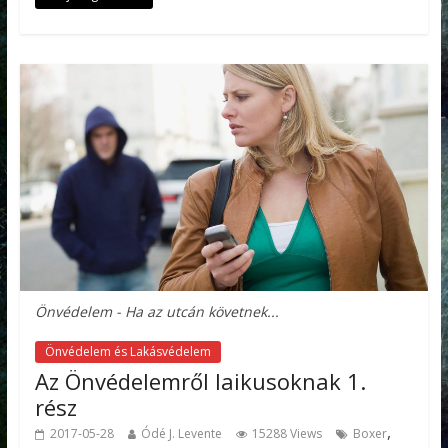
Önvédelem - Ha az utcán követnek...
Önvédelem és Lakásvédelem
Az Önvédelemről laikusoknak 1.
rész
,
2017-05-28
Ódé J. Levente
15288 Views
Boxer