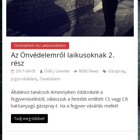
Önvédelem és Lakásvédelem
Az Önvédelemről laikusoknak 2.
rész
,
2017-06-05
Ódé J. Levente
9008 Views
Gázspray
,
Jogos védelem
Önvédelem
Általános tanácsok Amennyiben ódzkodunk a
fegyverviseléstől, válasszuk a fentebb említett CS vagy CR
hatóanyagú gázspray-t. Ha a fegyver vásárlás mellett
Tudj meg többet!