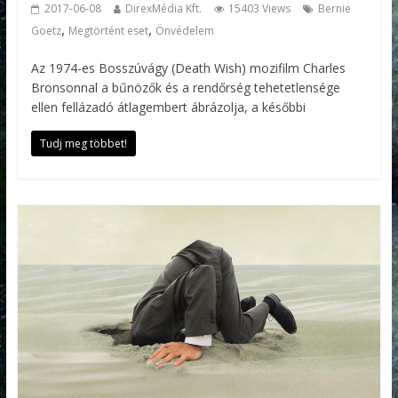
2017-06-08
DirexMédia Kft.
15403 Views
Bernie
,
,
Goetz
Megtörtént eset
Önvédelem
Az 1974-es Bosszúvágy (Death Wish) mozifilm Charles
Bronsonnal a bűnözők és a rendőrség tehetetlensége
ellen fellázadó átlagembert ábrázolja, a későbbi
Tudj meg többet!