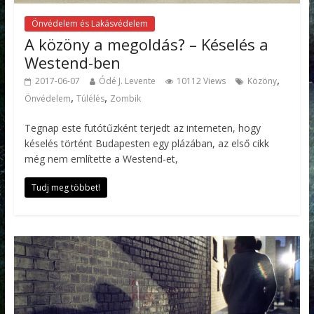
Önvédelem és Lakásvédelem
A közöny a megoldás? – Késelés a
Westend-ben
,
2017-06-07
Ódé J. Levente
10112 Views
Közöny
,
,
Önvédelem
Túlélés
Zombik
Tegnap este futótűzként terjedt az interneten, hogy
késelés történt Budapesten egy plázában, az első cikk
még nem említette a Westend-et,
Tudj meg többet!