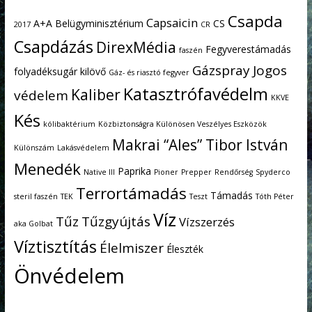
Csapda
Capsaicin
A+A
Belügyminisztérium
CS
2017
CR
Csapdázás
DirexMédia
Fegyverestámadás
faszén
Gázspray
Jogos
folyadéksugár kilövő
Gáz- és riasztó fegyver
Katasztrófavédelm
Kaliber
védelem
KKVE
Kés
kólibaktérium
Közbiztonságra Különösen Veszélyes Eszközök
Makrai “Ales” Tibor István
Különszám
Lakásvédelem
Menedék
Paprika
Native III
Pioner
Prepper
Rendőrség
Spyderco
Terrortámadás
Támadás
steril faszén
TEK
Teszt
Tóth Péter
Víz
Tűz
Tűzgyújtás
Vízszerzés
aka Golbat
Víztisztítás
Élelmiszer
Éleszték
Önvédelem