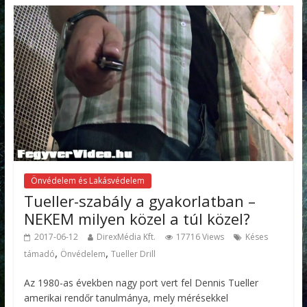
Önvédelem és Lakásvédelem
Tueller-szabály a gyakorlatban –
NEKEM milyen közel a túl közel?
2017-06-12
DirexMédia Kft.
17716 Views
Késes
,
,
támadó
Önvédelem
Tueller Drill
Az 1980-as években nagy port vert fel Dennis Tueller
amerikai rendőr tanulmánya, mely mérésekkel