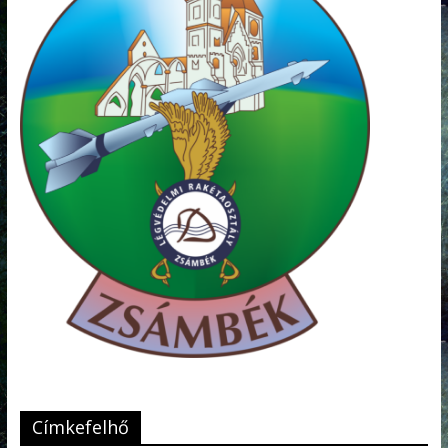
Címkefelhő