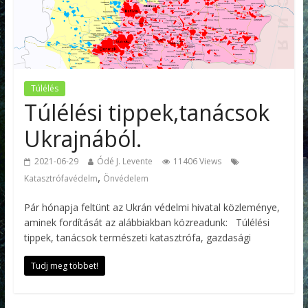
Túlélés
Túlélési tippek,tanácsok
Ukrajnából.
2021-06-29
Ódé J. Levente
11406 Views
,
Katasztrófavédelm
Önvédelem
Pár hónapja feltünt az Ukrán védelmi hivatal közleménye,
aminek fordítását az alábbiakban közreadunk: Túlélési
tippek, tanácsok természeti katasztrófa, gazdasági
Tudj meg többet!