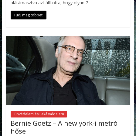
alátámasztva azt állította, hogy olyan 7
Tudj meg többet!
Önvédelem és Lakásvédelem
Bernie Goetz – A new york-i metró
hőse