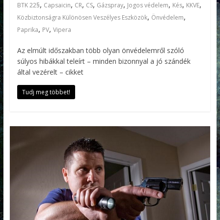
,
,
,
,
,
,
,
,
BTK 22§
Capsaicin
CR
CS
Gázspray
Jogos védelem
Kés
KKVE
,
,
Közbiztonságra Különösen Veszélyes Eszközök
Önvédelem
,
,
Paprika
PV
Vipera
Az elmúlt időszakban több olyan önvédelemről szóló
súlyos hibákkal teleírt – minden bizonnyal a jó szándék
által vezérelt – cikket
Tudj meg többet!