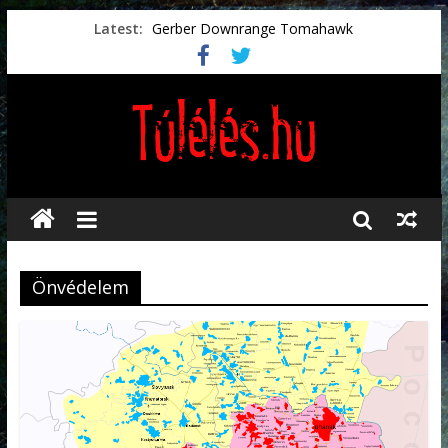
Latest:
Gerber Downrange Tomahawk
Vészhelyzeti élelmiszerek
Svéd vészhelyzeti tájékoztató.
Vészhelyzetkezelés
Préselt törlőkendők
Önvédelem