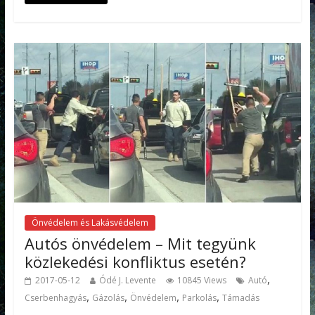
Önvédelem és Lakásvédelem
Autós önvédelem – Mit tegyünk
közlekedési konfliktus esetén?
,
2017-05-12
Ódé J. Levente
10845 Views
Autó
,
,
,
,
Cserbenhagyás
Gázolás
Önvédelem
Parkolás
Támadás