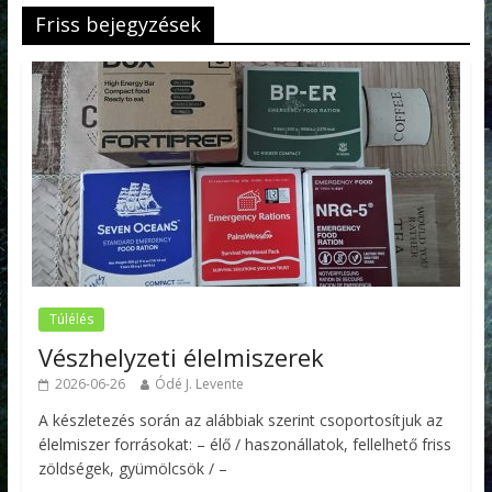
Friss bejegyzések
Túlélés
Vészhelyzeti élelmiszerek
2026-06-26
Ódé J. Levente
A készletezés során az alábbiak szerint csoportosítjuk az
élelmiszer forrásokat: – élő / haszonállatok, fellelhető friss
zöldségek, gyümölcsök / –