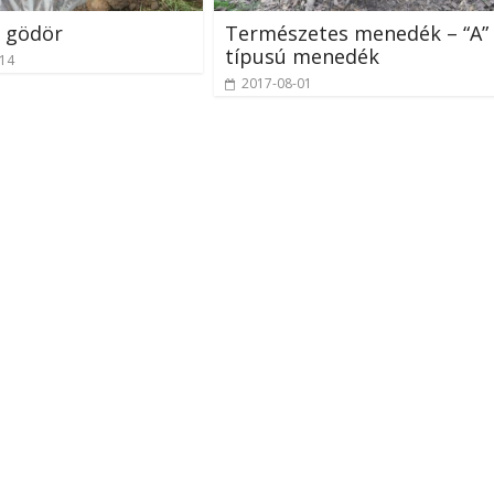
ó gödör
Természetes menedék – “A”
típusú menedék
-14
2017-08-01