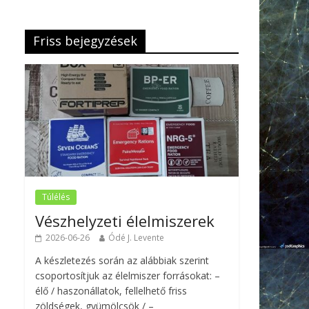
Friss bejegyzések
Túlélés
Vészhelyzeti élelmiszerek
2026-06-26
Ódé J. Levente
A készletezés során az alábbiak szerint
csoportosítjuk az élelmiszer forrásokat: –
élő / haszonállatok, fellelhető friss
zöldségek, gyümölcsök / –