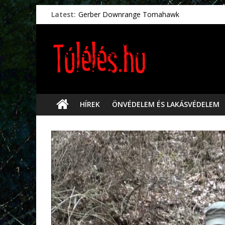
Latest:
Gerber Downrange Tomahawk
Vészhelyzeti élelmiszerek
Svéd vészhelyzeti tájékoztató.
Vészhelyzetkezelés
Préselt törlőkendők
HÍREK
ÖNVÉDELEM ÉS LAKÁSVÉDELEM