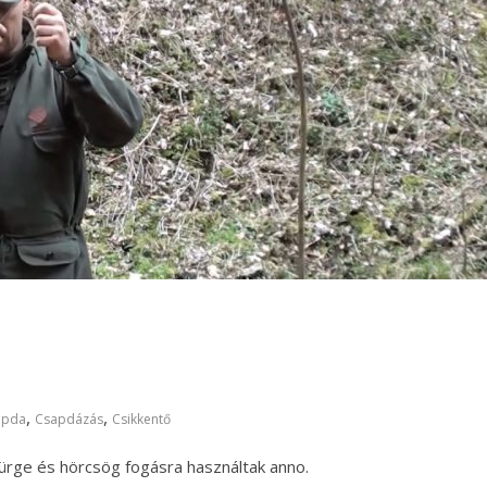
ő
,
,
apda
Csapdázás
Csikkentő
 ürge és hörcsög fogásra használtak anno.