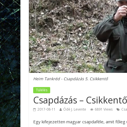
Heim Tankréd - Csapdázás 5. Csikkentő
Túlélés
Csapdázás – Csikkent
2017-08-11
Ódé J. Levente
6891 Views
Cs
Egy kifejezetten magyar csapdaféle, amit főleg