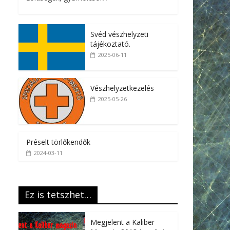
Svéd vészhelyzeti
tájékoztató.
2025-06-11
Vészhelyzetkezelés
2025-05-26
Préselt törlőkendők
2024-03-11
Ez is tetszhet…
Megjelent a Kaliber