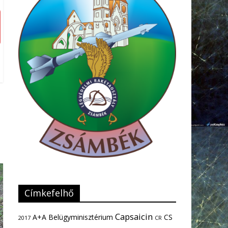
Címkefelhő
Capsaicin
A+A
Belügyminisztérium
CS
2017
CR