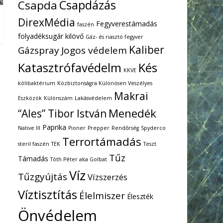
Csapdázás
Csapda
DirexMédia
Fegyverestámadás
faszén
folyadéksugár kilövő
Gáz- és riasztó fegyver
Kaliber
Gázspray
Jogos védelem
Katasztrófavédelm
Kés
KKVE
kólibaktérium
Közbiztonságra Különösen Veszélyes
Makrai
Eszközök
Különszám
Lakásvédelem
Menedék
“Ales” Tibor István
Paprika
Native III
Pioner
Prepper
Rendőrség
Spyderco
Terrortámadás
steril faszén
TEK
Teszt
Tűz
Támadás
Tóth Péter aka Golbat
Víz
Tűzgyújtás
Vízszerzés
Víztisztítás
Élelmiszer
Éleszték
Önvédelem