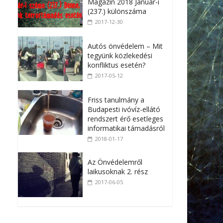
Magazin 2018 Január-i
(237.) különszáma
2017-12-30
Autós önvédelem – Mit
tegyünk közlekedési
konfliktus esetén?
2017-05-12
Friss tanulmány a
Budapesti ivóvíz-ellátó
rendszert érő esetleges
informatikai támadásról
2018-01-17
Az Önvédelemről
laikusoknak 2. rész
2017-06-05