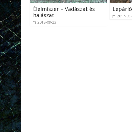
Élelmiszer – Vadászat és
Lepárl
halászat
2017-05
2018-09-23