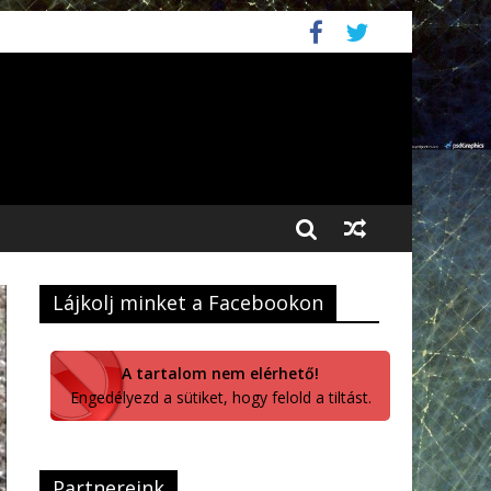
Lájkolj minket a Facebookon
A tartalom nem elérhető!
Engedélyezd a sütiket, hogy felold a tiltást.
Partnereink