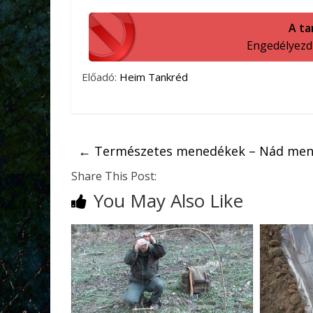
A ta
Engedélyezd a
Előadó:
Heim Tankréd
←
Természetes menedékek – Nád me
Share This Post:
You May Also Like