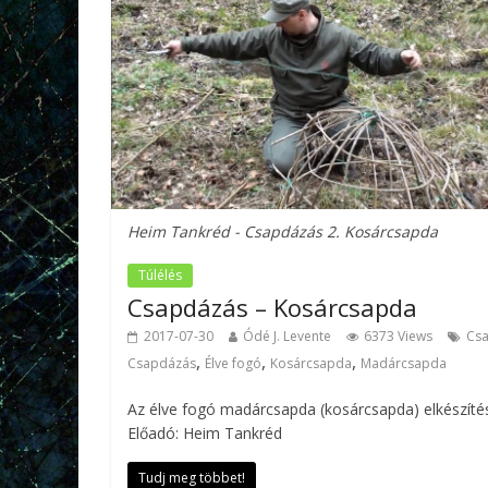
Heim Tankréd - Csapdázás 2. Kosárcsapda
Túlélés
Csapdázás – Kosárcsapda
2017-07-30
Ódé J. Levente
6373 Views
Cs
,
,
,
Csapdázás
Élve fogó
Kosárcsapda
Madárcsapda
Az élve fogó madárcsapda (kosárcsapda) elkészíté
Előadó: Heim Tankréd
Tudj meg többet!