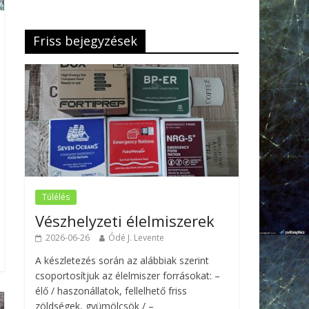
Friss bejegyzések
Túlélés
Vészhelyzeti élelmiszerek
2026-06-26
Ódé J. Levente
A készletezés során az alábbiak szerint
csoportosítjuk az élelmiszer forrásokat: –
élő / haszonállatok, fellelhető friss
zöldségek, gyümölcsök / –