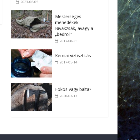
2023-06-05
Mesterséges
menedékek –
Bivakzsák, avagy a
„bedroll”
2017-08-25
Kémiai víztisztítás
2017-05-14
Fokos vagy balta?
2020-03-13