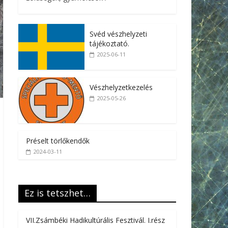
Svéd vészhelyzeti
tájékoztató.
2025-06-11
Vészhelyzetkezelés
2025-05-26
Préselt törlőkendők
2024-03-11
Ez is tetszhet…
VII.Zsámbéki Hadikultúrális Fesztivál. I.rész