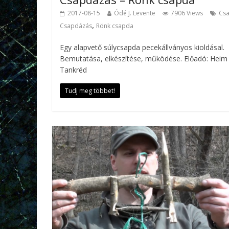
2017-08-15
Ódé J. Levente
7906 Views
Cs
,
Csapdázás
Rönk csapda
Egy alapvető súlycsapda pecekállványos kioldásal.
Bemutatása, elkészítése, működése. Előadó: Heim
Tankréd
Tudj meg többet!