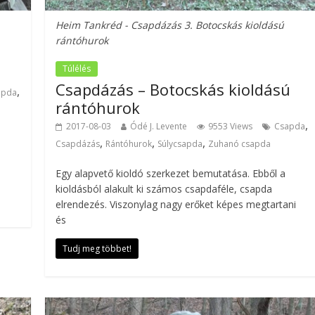
Heim Tankréd - Csapdázás 3. Botocskás kioldású
rántóhurok
Túlélés
Csapdázás – Botocskás kioldású
,
apda
rántóhurok
,
2017-08-03
Ódé J. Levente
9553 Views
Csapda
,
,
,
Csapdázás
Rántóhurok
Súlycsapda
Zuhanó csapda
Egy alapvető kioldó szerkezet bemutatása. Ebből a
kioldásból alakult ki számos csapdaféle, csapda
elrendezés. Viszonylag nagy erőket képes megtartani
és
Tudj meg többet!