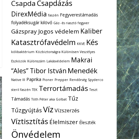
Csapdázás
Csapda
DirexMédia
Fegyverestámadás
faszén
folyadéksugár kilövő
Gáz- és riasztó fegyver
Kaliber
Gázspray
Jogos védelem
Katasztrófavédelm
Kés
KKVE
kólibaktérium
Közbiztonságra Különösen Veszélyes
Makrai
Eszközök
Különszám
Lakásvédelem
Menedék
“Ales” Tibor István
Paprika
Native III
Pioner
Prepper
Rendőrség
Spyderco
Terrortámadás
steril faszén
TEK
Teszt
Tűz
Támadás
Tóth Péter aka Golbat
Víz
Tűzgyújtás
Vízszerzés
Víztisztítás
Élelmiszer
Éleszték
Önvédelem