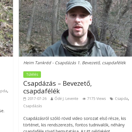
Heim Tankréd - Csapdázás 1. Bevezető, csapdafélék
Túlélés
Csapdázás – Bevezető,
csapdafélék
,
apda
,
2017-07-26
Ódé J. Levente
7175 Views
Csapda
Csapdázás
se.
Csapdázásról szóló rövid video sorozat első része, kis
történet, kis rendszerezés, fontos tudnivalók, néhány
csapdaféle rövid bemutatása. Az itt példaként