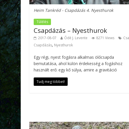
Heim Tankréd - Csapdázás 4. Nyesthurok
Túlélés
Csapdázás – Nyesthurok
2017-08-07
Ódé J. Levente
8271 Views
Cs
,
Csapdázás
Nyesthurok
Egy régi, nyest fogásra alkalmas ölőcsapda
bemutatása, ahol külön érdekesség a fogáshoz
használt erő: egy kő súlya, amire a gravitáció
Tudj meg többet!