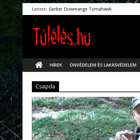
Latest:
Gerber Downrange Tomahawk
Vészhelyzeti élelmiszerek
Svéd vészhelyzeti tájékoztató.
Vészhelyzetkezelés
Préselt törlőkendők
HÍREK
ÖNVÉDELEM ÉS LAKÁSVÉDELEM
Csapda