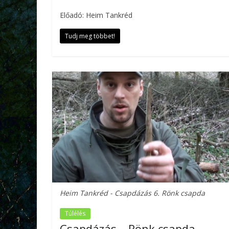
Előadó: Heim Tankréd
Tudj meg többet!
Heim Tankréd - Csapdázás 6. Rönk csapda
Túlélés
Csapdázás – Rönk csapda