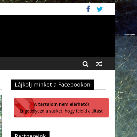
Lájkolj minket a Facebookon
A tartalom nem elérhető!
Engedélyezd a sütiket, hogy felold a tiltást.
Partnereink