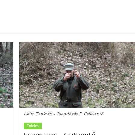
Heim Tankréd - Csapdázás 5. Csikkentő
Túlélés
Csapdázás – Csikkentő