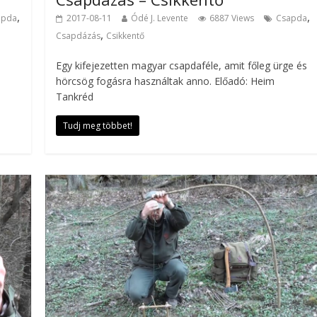
,
,
apda
2017-08-11
Ódé J. Levente
6887 Views
Csapda
,
Csapdázás
Csikkentő
Egy kifejezetten magyar csapdaféle, amit főleg ürge és
hörcsög fogásra használtak anno. Előadó: Heim
Tankréd
Tudj meg többet!