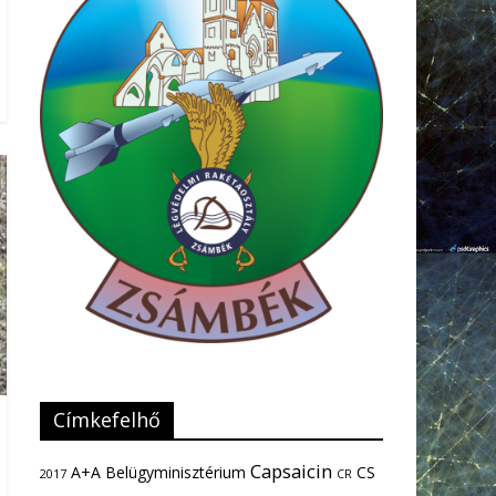
Címkefelhő
Capsaicin
A+A
Belügyminisztérium
CS
2017
CR