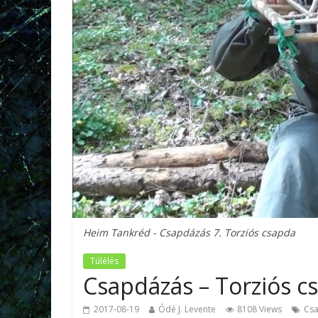
Heim Tankréd - Csapdázás 7. Torziós csapda
Túlélés
Csapdázás – Torziós c
2017-08-19
Ódé J. Levente
8108 Views
Cs