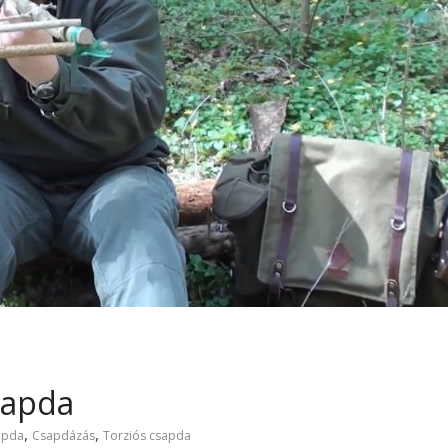
sapda
,
,
apda
Csapdázás
Torziós csapda