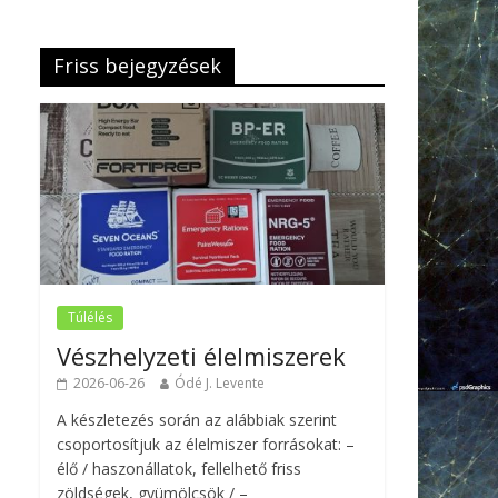
Friss bejegyzések
Túlélés
Vészhelyzeti élelmiszerek
2026-06-26
Ódé J. Levente
A készletezés során az alábbiak szerint
csoportosítjuk az élelmiszer forrásokat: –
élő / haszonállatok, fellelhető friss
zöldségek, gyümölcsök / –