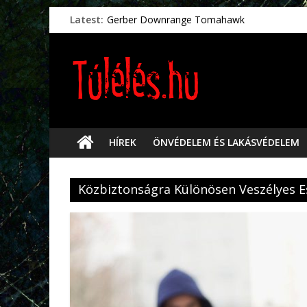
Latest:
Gerber Downrange Tomahawk
Vészhelyzeti élelmiszerek
Svéd vészhelyzeti tájékoztató.
Vészhelyzetkezelés
Préselt törlőkendők
HÍREK
ÖNVÉDELEM ÉS LAKÁSVÉDELEM
Közbiztonságra Különösen Veszélyes 