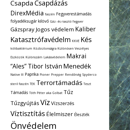
Csapdázás
Csapda
DirexMédia
Fegyverestámadás
faszén
folyadéksugár kilövő
Gáz- és riasztó fegyver
Kaliber
Gázspray
Jogos védelem
Katasztrófavédelm
Kés
KKVE
kólibaktérium
Közbiztonságra Különösen Veszélyes
Makrai
Eszközök
Különszám
Lakásvédelem
Menedék
“Ales” Tibor István
Paprika
Native III
Pioner
Prepper
Rendőrség
Spyderco
Terrortámadás
steril faszén
TEK
Teszt
Tűz
Támadás
Tóth Péter aka Golbat
Víz
Tűzgyújtás
Vízszerzés
Víztisztítás
Élelmiszer
Éleszték
Önvédelem