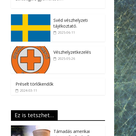
Svéd vészhelyzeti
tájékoztató.
2025-06-11
Vészhelyzetkezelés
2025-05-26
Préselt törlőkendők
2024-03-11
Ez is tetszhet…
Támadás amerikai