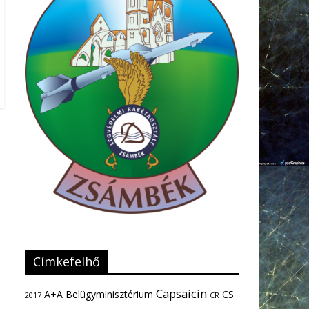
Címkefelhő
Capsaicin
A+A
Belügyminisztérium
CS
2017
CR