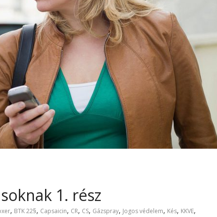
soknak 1. rész
,
,
,
,
,
,
,
,
,
oxer
BTK 22§
Capsaicin
CR
CS
Gázspray
Jogos védelem
Kés
KKVE