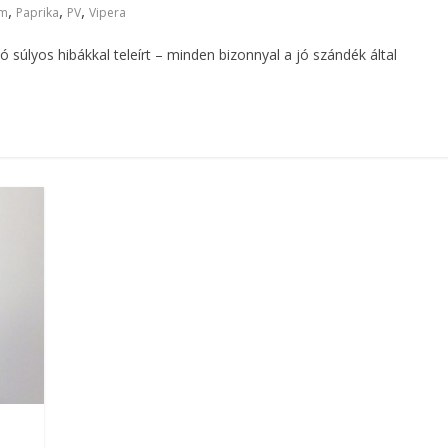
,
,
,
em
Paprika
PV
Vipera
 súlyos hibákkal teleírt – minden bizonnyal a jó szándék által