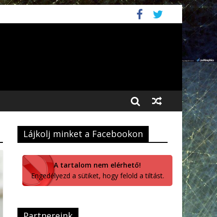
Lájkolj minket a Facebookon
A tartalom nem elérhető!
Engedélyezd a sütiket, hogy felold a tiltást.
Partnereink