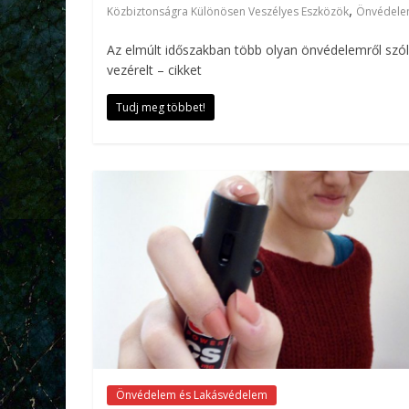
,
Közbiztonságra Különösen Veszélyes Eszközök
Önvédel
Az elmúlt időszakban több olyan önvédelemről szóló
vezérelt – cikket
Tudj meg többet!
Önvédelem és Lakásvédelem