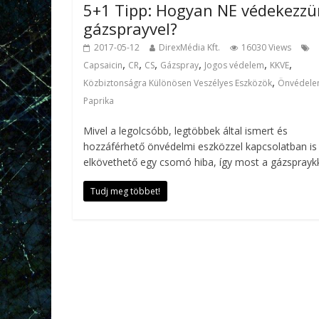
5+1 Tipp: Hogyan NE védekezz
gázsprayvel?
2017-05-12
DirexMédia Kft.
16030 Views
,
,
,
,
,
,
Capsaicin
CR
CS
Gázspray
Jogos védelem
KKVE
,
Közbiztonságra Különösen Veszélyes Eszközök
Önvédel
Paprika
Mivel a legolcsóbb, legtöbbek által ismert és
hozzáférhető önvédelmi eszközzel kapcsolatban is
elkövethető egy csomó hiba, így most a gázsprayk
Tudj meg többet!