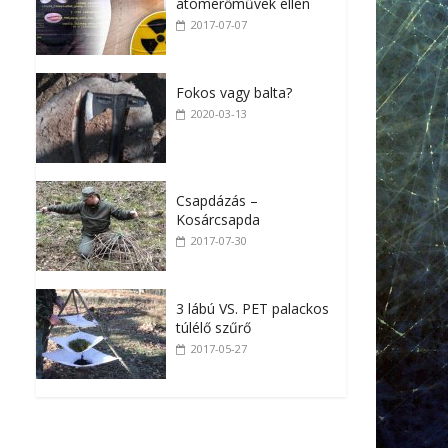
atomerőművek ellen
2017-07-07
Fokos vagy balta?
2020-03-13
Csapdázás –
Kosárcsapda
2017-07-30
3 lábú VS. PET palackos
túlélő szűrő
2017-05-27