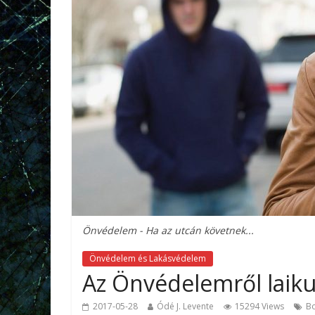
Önvédelem - Ha az utcán követnek...
Önvédelem és Lakásvédelem
Az Önvédelemről laiku
2017-05-28
Ódé J. Levente
15294 Views
B