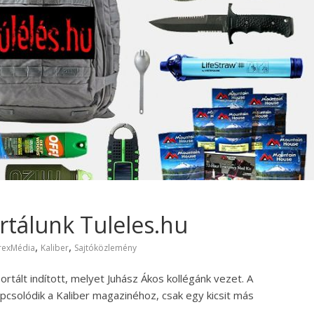
rtálunk Tuleles.hu
,
,
rexMédia
Kaliber
Sajtóközlemény
portált indított, melyet Juhász Ákos kollégánk vezet. A
pcsolódik a Kaliber magazinéhoz, csak egy kicsit más