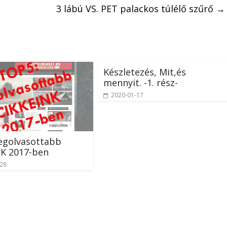
3 lábú VS. PET palackos túlélő szűrő
→
Készletezés, Mit,és
mennyit. -1. rész-
2020-01-17
egolvasottabb
NK 2017-ben
-28