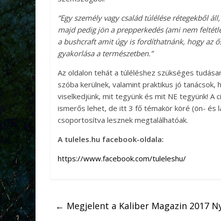
“Egy személy vagy család túlélése rétegekből áll
majd pedig jön a prepperkedés (ami nem feltétlen
a bushcraft amit úgy is fordíthatnánk, hogy az ő
gyakorlása a természetben.”
Az oldalon tehát a túléléshez szükséges tudásan
szóba kerülnek, valamint praktikus jó tanácsok,
viselkedjünk, mit tegyünk és mit NE tegyünk! A c
ismerős lehet, de itt 3 fő témakör köré (ön- és
csoportosítva lesznek megtalálhatóak.
A tuleles.hu facebook-oldala:
https://www.facebook.com/tuleleshu/
←
Megjelent a Kaliber Magazin 2017 N