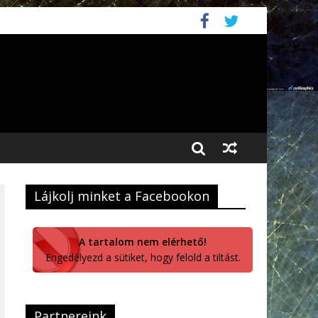
Lájkolj minket a Facebookon
A tartalom nem elérhető!
Engedélyezd a sütiket, hogy felold a tiltást.
Partnereink