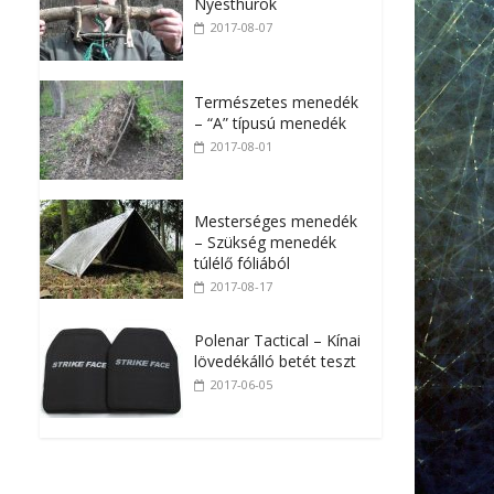
Nyesthurok
2017-08-07
Természetes menedék
– “A” típusú menedék
2017-08-01
Mesterséges menedék
– Szükség menedék
túlélő fóliából
2017-08-17
Polenar Tactical – Kínai
lövedékálló betét teszt
2017-06-05