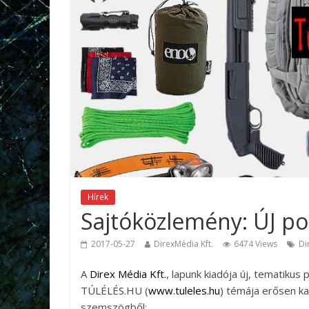
Hírek
Sajtóközlemény: ÚJ po
2017-05-27
DirexMédia Kft.
6474 Views
Di
A
Direx Média Kft.
, lapunk kiadója új, tematikus 
TÚLÉLÉS.HU (
www.tuleles.hu
) témája erősen ka
szemszögből: