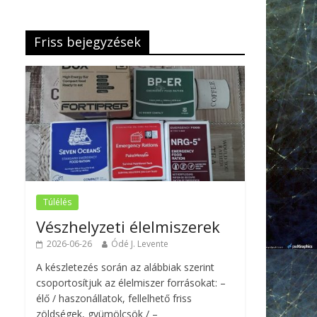
Friss bejegyzések
Túlélés
Vészhelyzeti élelmiszerek
2026-06-26
Ódé J. Levente
A készletezés során az alábbiak szerint
csoportosítjuk az élelmiszer forrásokat: –
élő / haszonállatok, fellelhető friss
zöldségek, gyümölcsök / –