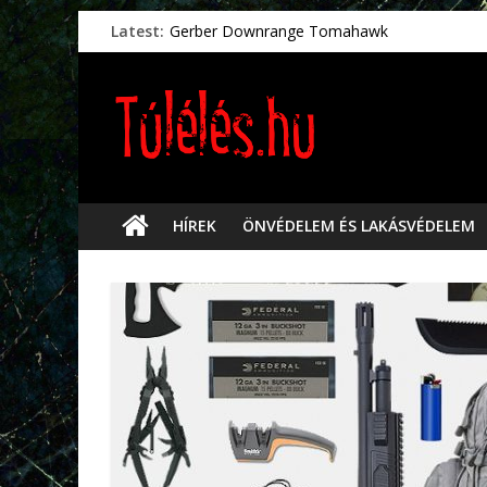
Latest:
Gerber Downrange Tomahawk
Vészhelyzeti élelmiszerek
Svéd vészhelyzeti tájékoztató.
Vészhelyzetkezelés
Préselt törlőkendők
HÍREK
ÖNVÉDELEM ÉS LAKÁSVÉDELEM