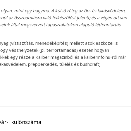
, olyan, mint egy hagyma. A külső réteg az ön- és lakásvédelem,
ül az összeomlásra való felkészülést jelenti) és a végén ott van
seink által megszerzett tapasztalatokon alapuló létfenntartás
yag (víztisztítás, menedéképítés) mellett azok eszközei is
 hogy vészhelyzetek (pl. terrortámadás) esetén hogyan
ikkek egy része a Kaliber magazinból és a kaliberinfo.hu-ról már
 lakásvédelem, prepperkedés, túlélés és bushcraft)
yár-i különszáma