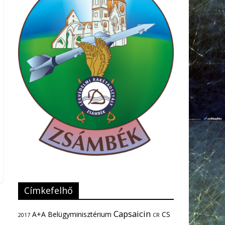
Címkefelhő
Capsaicin
A+A
Belügyminisztérium
CS
2017
CR