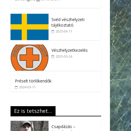
Svéd vészhelyzeti
tájékoztató.
2025-06-11
Vészhelyzetkezelés
2025-05-26
Préselt törlőkendők
2024-03-11
Ez is tetszhet…
Csapdázás –