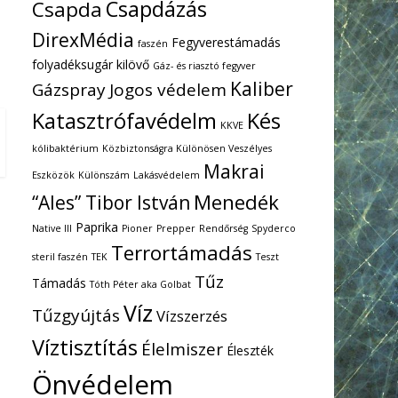
Csapdázás
Csapda
DirexMédia
Fegyverestámadás
faszén
folyadéksugár kilövő
Gáz- és riasztó fegyver
Kaliber
Gázspray
Jogos védelem
Katasztrófavédelm
Kés
KKVE
kólibaktérium
Közbiztonságra Különösen Veszélyes
Makrai
Eszközök
Különszám
Lakásvédelem
Menedék
“Ales” Tibor István
Paprika
Native III
Pioner
Prepper
Rendőrség
Spyderco
Terrortámadás
steril faszén
TEK
Teszt
Tűz
Támadás
Tóth Péter aka Golbat
Víz
Tűzgyújtás
Vízszerzés
Víztisztítás
Élelmiszer
Éleszték
Önvédelem