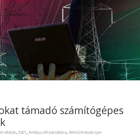
tokat támadó számítógépes
ek
,
,
,
m ellátás
ESET
Kritikus infrastruktúra
Win32/Industroyer