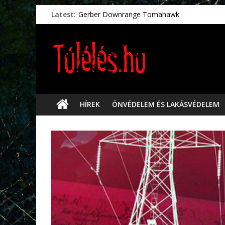
Latest:
Gerber Downrange Tomahawk
Vészhelyzeti élelmiszerek
Svéd vészhelyzeti tájékoztató.
Vészhelyzetkezelés
Préselt törlőkendők
HÍREK
ÖNVÉDELEM ÉS LAKÁSVÉDELEM