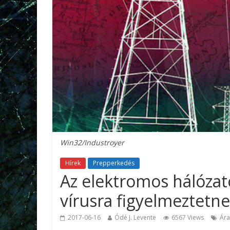
Win32/Industroyer
Hírek
Prepperkedés
Az elektromos hálóza
vírusra figyelmeztetn
2017-06-16
Ódé J. Levente
6567 Views
Ára