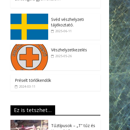
Svéd vészhelyzeti
tájékoztató.
2025-06-11
Vészhelyzetkezelés
2025-05-26
Préselt törlőkendők
2024-03-11
Ez is tetszhet…
Tűztípusok – „T” tűz és