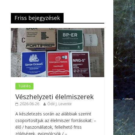
Friss bejegyzések
Túlélés
Vészhelyzeti élelmiszerek
2026-06-26
Ódé J. Levente
A készletezés során az alábbiak szerint
csoportosítjuk az élelmiszer forrásokat: –
élő / haszonállatok, fellelhető friss
zöldségek, gyümölcsök / –