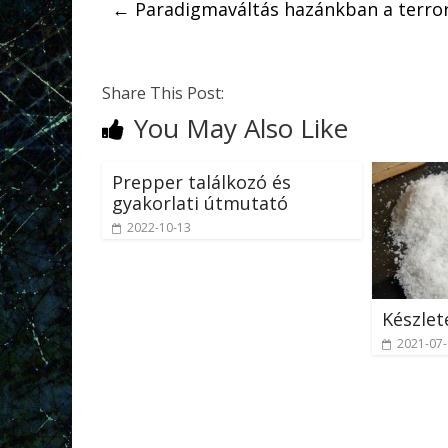
←
Paradigmaváltás hazánkban a terror
Share This Post:
You May Also Like
Prepper találkozó és
gyakorlati útmutató
2022-10-13
Készlete
2021-07