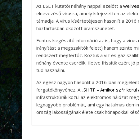
Az ESET kutatói néhány nappal ezelőtt a
welives
elnevezésű vírusra, amely kifejezetten az ele
támadja. A vírus kísértetéjesen hasonlít a 2016
háztartásban okozott áramszünetet.
Fontos kiegészítő információ az is, hogy a víru
irányítást a megszakítók felett) hanem szinte mi
rendszert megfertőz. Köztük a víz és gáz szállí
néhány évente cserélik, illetve frissítik ezért jó 
tud használni.
Az egész nagyon hasonlít a 2016-ban megjelent,
forgatókönyvéhez. A „
SHTF – Amikor sz*r kerül a
infrastruktúrák közül az elektromos hálózat m
legnagyobb problémát, ami egy hatalmas dominó 
ország lakosságának élete csak hónapokkal kés