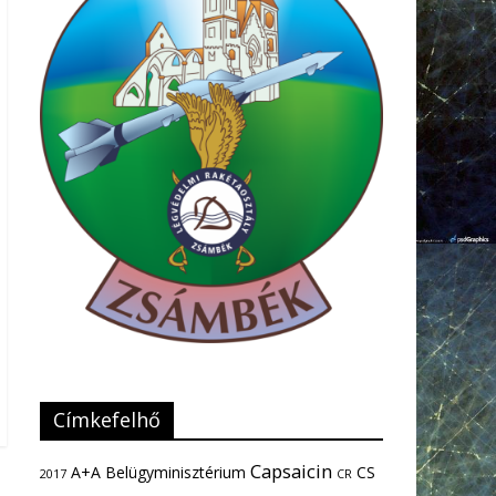
Címkefelhő
Capsaicin
A+A
Belügyminisztérium
CS
2017
CR