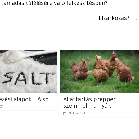
támadás túlélésére való felkészítésben?
Elzárkózás?!
→
zési alapok I. A só.
Állattartás prepper
szemmel – a Tyúk
-01
2018-11-15