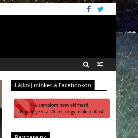
Lájkolj minket a Facebookon
A tartalom nem elérhető!
Engedélyezd a sütiket, hogy felold a tiltást.
Partnereink