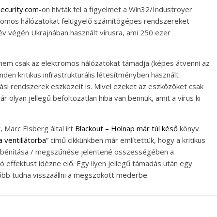
ecurity.com
-on hívták fel a figyelmet a Win32/Industroyer
ktromos hálózatokat felügyelő számítógépes rendszereket
 év végén Ukrajnában használt vírusra, ami 250 ezer
s nem csak az elektromos hálózatokat támadja (képes átvenni az
nden kritikus infrastrukturális létesítményben használt
tási rendszerek eszközeit is. Mivel ezeket az eszközöket csak
pár olyan jellegű befoltozatlan hiba van bennük, amit a vírus ki
 Marc Elsberg által írt
Blackout – Holnap már túl késő
könyv
 ventillátorba
” című cikkünkben már említettük, hogy a kritikus
egbénítása / megszűnése jelentené összességében a
effektust idézne elő. Egy ilyen jellegű támadás után egy
őbb tudna visszaállni a megszokott mederbe.