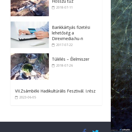
Hosszú tűz
2018-07-11
Bankkártyás fizetési
lehetőség a
Direxmedia.hu-n
2017-07-22
Túlélés – Élelmiszer
2018-07-26
VII.Zsámbéki Hadikultúrális Fesztivál. I.rész
2023-06-05