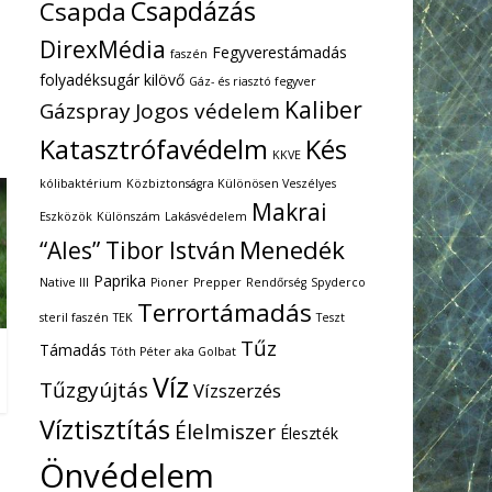
Csapdázás
Csapda
DirexMédia
Fegyverestámadás
faszén
folyadéksugár kilövő
Gáz- és riasztó fegyver
Kaliber
Gázspray
Jogos védelem
Katasztrófavédelm
Kés
KKVE
kólibaktérium
Közbiztonságra Különösen Veszélyes
Makrai
Eszközök
Különszám
Lakásvédelem
Menedék
“Ales” Tibor István
Paprika
Native III
Pioner
Prepper
Rendőrség
Spyderco
Terrortámadás
steril faszén
TEK
Teszt
Tűz
Támadás
Tóth Péter aka Golbat
Víz
Tűzgyújtás
Vízszerzés
Víztisztítás
Élelmiszer
Éleszték
Önvédelem