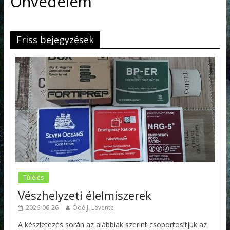
Önvédelem
Friss bejegyzések
Túlélés
Vészhelyzeti élelmiszerek
2026-06-26
Ódé J. Levente
A készletezés során az alábbiak szerint csoportosítjuk az