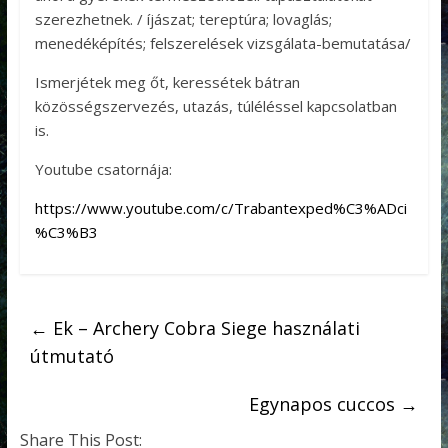
szerezhetnek. / íjászat; tereptúra; lovaglás;
menedéképítés; felszerelések vizsgálata-bemutatása/
Ismerjétek meg őt, keressétek bátran
közösségszervezés, utazás, túléléssel kapcsolatban
is.
Youtube csatornája:
https://www.youtube.com/c/Trabantexped%C3%ADci
%C3%B3
←
Ek – Archery Cobra Siege használati
útmutató
Egynapos cuccos
→
Share This Post: