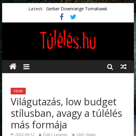
Latest:
Gerber Downrange Tomahawk
Vészhelyzeti élelmiszerek
Svéd vészhelyzeti tájékoztató.
Vészhelyzetkezelés
Préselt törlőkendők
Hírek
Világutazás, low budget
stílusban, avagy a túlélés
más formája
2022-09-12
Ódé J. Levente
2601 Views