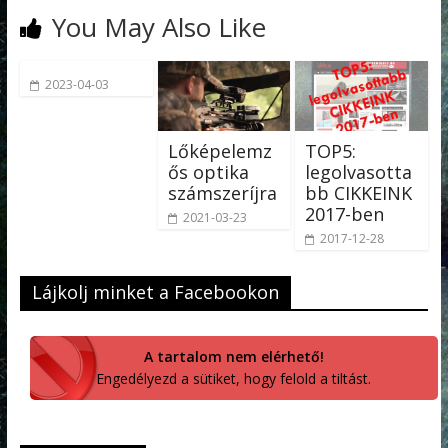
You May Also Like
2023-04-03
Lőképelemz
TOP5:
ős optika
legolvasotta
számszeríjra
bb CIKKEINK
2017-ben
2021-03-23
2017-12-28
Lájkolj minket a Facebookon
A tartalom nem elérhető!
Engedélyezd a sütiket, hogy felold a tiltást.