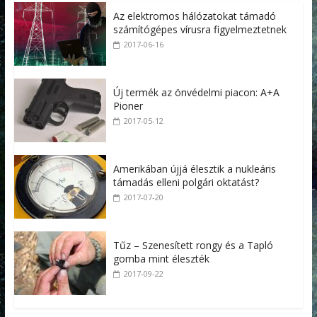
Az elektromos hálózatokat támadó
számítógépes vírusra figyelmeztetnek
2017-06-16
Új termék az önvédelmi piacon: A+A
Pioner
2017-05-12
Amerikában újjá élesztik a nukleáris
támadás elleni polgári oktatást?
2017-07-20
Tűz – Szenesített rongy és a Tapló
gomba mint éleszték
2017-09-22