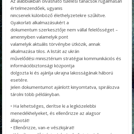
Az alábbiakban olvasható túlélési tanácsok rugalmasan
értelmezendőek, ugyanis
nincsenek különböző élethelyzetekre szűkítve.
Gyakorlati alkalmazásukért a
dokumentum szerkesztője nem vállal felelősséget –
amennyiben valamelyik pont
valamelyik aktuális törvénybe ütközik, annak
alkalmazása tilos. A listát az ukrán
művelődési minisztérium stratégiai kommunikációs és
információbiztonsági központja
dolgozta ki és ajánlja ukrajna lakosságának háború
esetére.
Jelen dokumentumot ajánlott kinyomtatva, spirálozva
tárolni több példányban.
• Ha lehetséges, derítse ki a legközelebbi
menedékhelyeket, és ellenőrizze az alagsor
állapotát!
• Ellenőrizze, van-e vészkijárat!