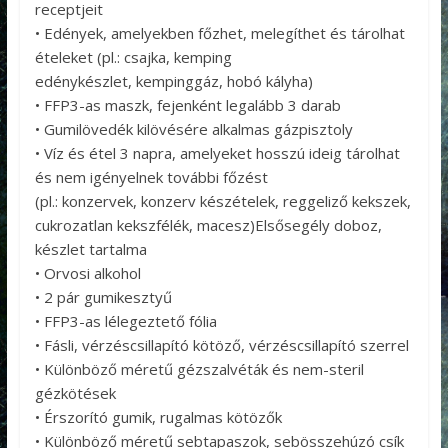
receptjeit
• Edények, amelyekben főzhet, melegíthet és tárolhat
ételeket (pl.: csajka, kemping
edénykészlet, kempinggáz, hobó kályha)
• FFP3-as maszk, fejenként legalább 3 darab
• Gumilövedék kilövésére alkalmas gázpisztoly
• Víz és étel 3 napra, amelyeket hosszú ideig tárolhat
és nem igényelnek további főzést
(pl.: konzervek, konzerv készételek, reggeliző kekszek,
cukrozatlan kekszfélék, macesz)Elsősegély doboz,
készlet tartalma
• Orvosi alkohol
• 2 pár gumikesztyű
• FFP3-as lélegeztető fólia
• Fásli, vérzéscsillapító kötöző, vérzéscsillapító szerrel
• Különböző méretű gézszalvéták és nem-steril
gézkötések
• Érszorító gumik, rugalmas kötözők
• Különböző méretű sebtapaszok, sebösszehúzó csík