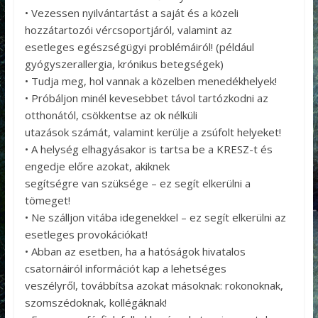
• Vezessen nyilvántartást a saját és a közeli
hozzátartozói vércsoportjáról, valamint az
esetleges egészségügyi problémáiról! (például
gyógyszerallergia, krónikus betegségek)
• Tudja meg, hol vannak a közelben menedékhelyek!
• Próbáljon minél kevesebbet távol tartózkodni az
otthonától, csökkentse az ok nélküli
utazások számát, valamint kerülje a zsúfolt helyeket!
• A helység elhagyásakor is tartsa be a KRESZ-t és
engedje előre azokat, akiknek
segítségre van szüksége – ez segít elkerülni a
tömeget!
• Ne szálljon vitába idegenekkel – ez segít elkerülni az
esetleges provokációkat!
• Abban az esetben, ha a hatóságok hivatalos
csatornáiról információt kap a lehetséges
veszélyről, továbbítsa azokat másoknak: rokonoknak,
szomszédoknak, kollégáknak!