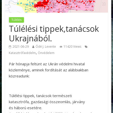
Túlélés
Túlélési tippek,tanácsok
Ukrajnából.
2021-06-29
Ódé J. Levente
11420 Views
,
Katasztrófavédelm
Önvédelem
Pár hónapja feltünt az Ukrán védelmi hivatal
közleménye, aminek fordítását az alábbiakban
közreadunk:
Túlélési tippek, tanácsok természeti
katasztrófa, gazdasági összeomlás, járvány
és háború esetére.