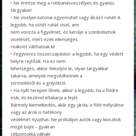
• Ne érintse meg a robbanásveszélyes és gyanús
tárgyakat!
• Ne viseljen katonai egyenruhát vagy álcázó ruhát! A
legjobb, ha sötét ruhát visel, ami
nem vonzza a figyelmet, és kerülje a szimbólumok
viselését, mert ezek ellenséges
reakciót válthatnak ki!
• Fegyveres összecsapáskor a legjobb, ha egy védett
helyre rejtőzik. Ha ez nem
lehetséges, akkor feküdjön le, olyan tárgyakkal
takarva, amelyek megvédhetnek a
törmeléktől és a golyóktól.
• Ha nyílt terepen lőnek, akkor a legjobb, ha a földre
esik, és kezével eltakarja a fejét.
Bármely kiemelkedés, akár egy járda, a föld mélyülése
vagy az árok is hatékony
védelmet nyújthat. Ne próbáljon autók vagy kioszkok
mögé bújni – gyakran
célpontokká válnak!