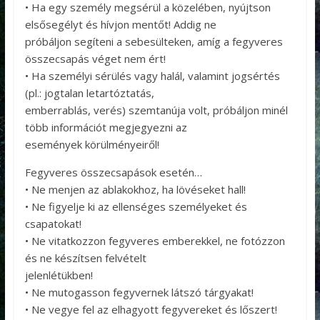
• Ha egy személy megsérül a közelében, nyújtson
elsősegélyt és hívjon mentőt! Addig ne
próbáljon segíteni a sebesülteken, amíg a fegyveres
összecsapás véget nem ért!
• Ha személyi sérülés vagy halál, valamint jogsértés
(pl.: jogtalan letartóztatás,
emberrablás, verés) szemtanúja volt, próbáljon minél
több információt megjegyezni az
események körülményeiről!
Fegyveres összecsapások esetén…
• Ne menjen az ablakokhoz, ha lövéseket hall!
• Ne figyelje ki az ellenséges személyeket és
csapatokat!
• Ne vitatkozzon fegyveres emberekkel, ne fotózzon
és ne készítsen felvételt
jelenlétükben!
• Ne mutogasson fegyvernek látszó tárgyakat!
• Ne vegye fel az elhagyott fegyvereket és lőszert!