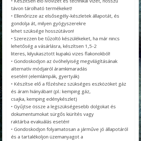
• Készítsen elő ivóvizet és technikai vizet, hosszú
távon tárolható termékeket!
• Ellenőrizze az elsősegély-készletek állapotát, és
gondolja át, milyen gyógyszerekre
lehet szüksége hosszútávon!
• Szerezzen be tűzoltó készülékeket, ha már nincs
lehetőség a vásárlásra, készítsen 1,5-2
literes, kilyukasztott kupakú vizes flakonokból!
• Gondoskodjon az óvóhelyiség megvilágításának
alternatív módjairól áramkimaradás
esetén! (elemlámpák, gyertyák)
• Készítse elő a főzéshez szükséges eszközöket gáz
és áram hiányában! (pl.: kemping gáz,
csajka, kemping edénykészlet)
• Gyűjtse össze a legszükségesebb dolgokat és
dokumentumokat sürgős kiürítés vagy
raktárba evakuálás esetén!
• Gondoskodjon folyamatosan a járműve jó állapotáról
és a tartalékoljon üzemanyagot a