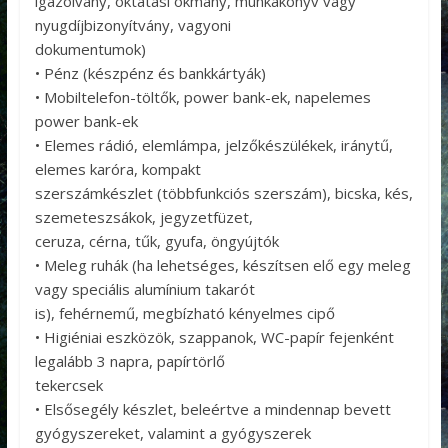
igazolvány, oktatási okmány, munkakönyv vagy
nyugdíjbizonyítvány, vagyoni
dokumentumok)
• Pénz (készpénz és bankkártyák)
• Mobiltelefon-töltők, power bank-ek, napelemes
power bank-ek
• Elemes rádió, elemlámpa, jelzőkészülékek, iránytű,
elemes karóra, kompakt
szerszámkészlet (többfunkciós szerszám), bicska, kés,
szemeteszsákok, jegyzetfüzet,
ceruza, cérna, tűk, gyufa, öngyújtók
• Meleg ruhák (ha lehetséges, készítsen elő egy meleg
vagy speciális alumínium takarót
is), fehérnemű, megbízható kényelmes cipő
• Higiéniai eszközök, szappanok, WC-papír fejenként
legalább 3 napra, papírtörlő
tekercsek
• Elsősegély készlet, beleértve a mindennap bevett
gyógyszereket, valamint a gyógyszerek