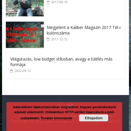
2017-08-19
Megjelent a Kaliber Magazin 2017 Tél-i
különszáma
2017-12-12
Világutazás, low budget stílusban, avagy a túlélés más
formája
2022-09-12
Adatvédelmi tájékoztatónkban megtalálod, hogyan gondoskodunk
adataid védelméről. Oldalainkon HTTP-sütiket használunk a jobb
Impresszum
Adatvédelmi tájékoztató
Kaliber előfizetés
Elfogadom
működésért.
További információk
Copyright © 2026 Direx Média Kft. Minden jog fenntartva.