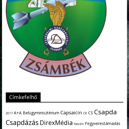
Címkefelhő
Csapda
Capsaicin
A+A
Belügyminisztérium
CS
2017
CR
Csapdázás
DirexMédia
Fegyverestámadás
faszén