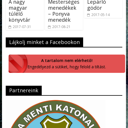
A nagy
Mesterséges
Lepárló
magyar
menedékek
gödör
túlélő
– Ponyva
2017-05-14
könyvtár
menedék
2017-07-31
2017-08-21
Lájkolj minket a Facebookon
A tartalom nem elérhető!
Engedélyezd a sütiket, hogy felold a tiltást.
Partnereink