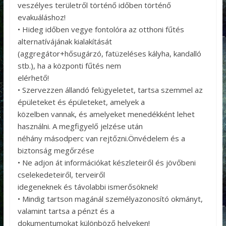
veszélyes területről történő időben történő
evakuáláshoz!
• Hideg időben vegye fontolóra az otthoni fűtés
alternatívájának kialakítását
(aggregátor+hősugárzó, fatüzeléses kályha, kandalló
stb.), ha a központi fűtés nem
elérhető!
• Szervezzen állandó felügyeletet, tartsa szemmel az
épületeket és épületeket, amelyek a
közelben vannak, és amelyeket menedékként lehet
használni. A megfigyelő jelzése után
néhány másodperc van rejtőzni.Önvédelem és a
biztonság megőrzése
• Ne adjon át információkat készleteiről és jövőbeni
cselekedeteiről, terveiről
idegeneknek és távolabbi ismerősöknek!
• Mindig tartson magánál személyazonosító okmányt,
valamint tartsa a pénzt és a
dokumentumokat különböző helyeken!