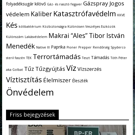
Gázspray
Jogos
folyadéksugár kilövő
Gáz- és riasztó fegyver
Katasztrófavédelm
Kaliber
védelem
KKVE
Kés
kólibaktérium
Közbiztonságra Különösen Veszélyes Eszközök
Makrai “Ales” Tibor István
Különszám
Lakásvédelem
Menedék
Paprika
Native III
Pioner
Prepper
Rendőrség
Spyderco
Terrortámadás
Támadás
steril faszén
TEK
Teszt
Tóth Péter
Víz
Tűz
Tűzgyújtás
Vízszerzés
aka Golbat
Víztisztítás
Élelmiszer
Éleszték
Önvédelem
Friss bejegyzések