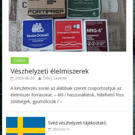
Túlélés
Vészhelyzeti élelmiszerek
2026-06-26
Ódé J. Levente
A készletezés során az alábbiak szerint csoportosítjuk az
élelmiszer forrásokat: – élő / haszonállatok, fellelhető friss
zöldségek, gyümölcsök / –
Svéd vészhelyzeti tájékoztató.
2025-06-11