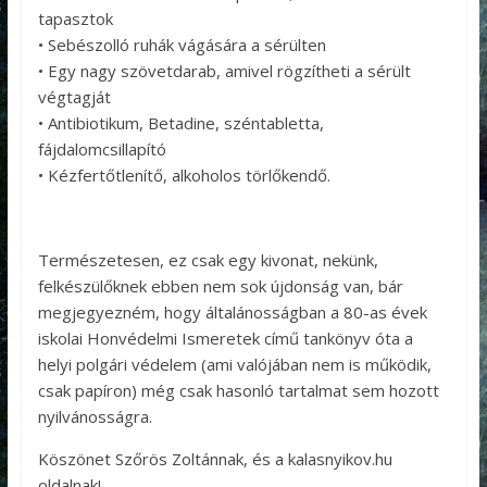
tapasztok
• Sebészolló ruhák vágására a sérülten
• Egy nagy szövetdarab, amivel rögzítheti a sérült
végtagját
• Antibiotikum, Betadine, széntabletta,
fájdalomcsillapító
• Kézfertőtlenítő, alkoholos törlőkendő.
Természetesen, ez csak egy kivonat, nekünk,
felkészülőknek ebben nem sok újdonság van, bár
megjegyezném, hogy általánosságban a 80-as évek
iskolai Honvédelmi Ismeretek című tankönyv óta a
helyi polgári védelem (ami valójában nem is működik,
csak papíron) még csak hasonló tartalmat sem hozott
nyilvánosságra.
Köszönet Szőrös Zoltánnak, és a kalasnyikov.hu
oldalnak!