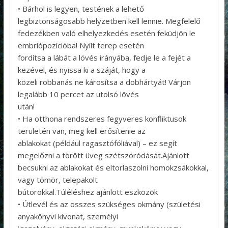
• Bárhol is legyen, testének a lehető
legbiztonságosabb helyzetben kell lennie. Megfelelő
fedezékben való elhelyezkedés esetén feküdjön le
embriópozícióba! Nyílt terep esetén
fordítsa a lábát a lövés irányába, fedje le a fejét a
kezével, és nyissa ki a száját, hogy a
közeli robbanás ne károsítsa a dobhártyát! Várjon
legalább 10 percet az utolsó lövés
után!
• Ha otthona rendszeres fegyveres konfliktusok
területén van, meg kell erősítenie az
ablakokat (például ragasztófóliával) – ez segít
megelőzni a törött üveg szétszóródását.Ajánlott
becsukni az ablakokat és eltorlaszolni homokzsákokkal,
vagy tömör, telepakolt
bútorokkal.Túléléshez ajánlott eszközök
• Útlevél és az összes szükséges okmány (születési
anyakönyvi kivonat, személyi