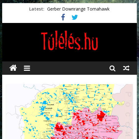
Latest:
Gerber Downrange Tomahawk
Vészhelyzeti élelmiszerek
Svéd vészhelyzeti tájékoztató.
Vészhelyzetkezelés
Préselt törlőkendők