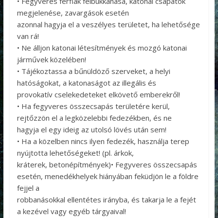
• Fegyveres férfiak felbukkanása, katonai csapatok
megjelenése, zavargások esetén
azonnal hagyja el a veszélyes területet, ha lehetősége
van rá!
• Ne álljon katonai létesítmények és mozgó katonai
járművek közelében!
• Tájékoztassa a bűnüldöző szerveket, a helyi
hatóságokat, a katonaságot az illegális és
provokatív cselekedeteket elkövető emberekről!
• Ha fegyveres összecsapás területére kerül,
rejtőzzön el a legközelebbi fedezékben, és ne
hagyja el egy ideig az utolsó lövés után sem!
• Ha a közelben nincs ilyen fedezék, használja terep
nyújtotta lehetőségeket! (pl. árkok,
kráterek, betonépítmények)• Fegyveres összecsapás
esetén, menedékhelyek hiányában feküdjön le a földre
fejjel a
robbanásokkal ellentétes irányba, és takarja le a fejét
a kezével vagy egyéb tárgyaival!