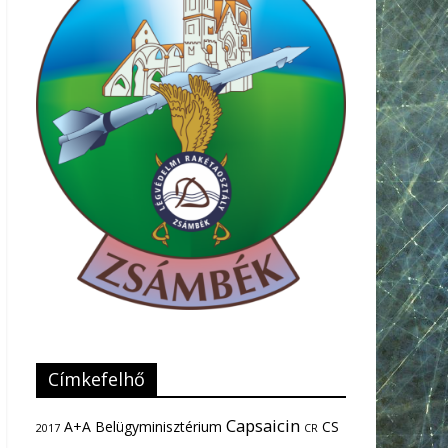
Címkefelhő
Capsaicin
A+A
Belügyminisztérium
CS
2017
CR