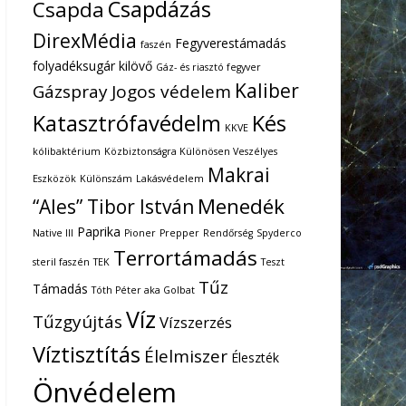
Csapdázás
Csapda
DirexMédia
Fegyverestámadás
faszén
folyadéksugár kilövő
Gáz- és riasztó fegyver
Kaliber
Gázspray
Jogos védelem
Katasztrófavédelm
Kés
KKVE
kólibaktérium
Közbiztonságra Különösen Veszélyes
Makrai
Eszközök
Különszám
Lakásvédelem
Menedék
“Ales” Tibor István
Paprika
Native III
Pioner
Prepper
Rendőrség
Spyderco
Terrortámadás
steril faszén
TEK
Teszt
Tűz
Támadás
Tóth Péter aka Golbat
Víz
Tűzgyújtás
Vízszerzés
Víztisztítás
Élelmiszer
Éleszték
Önvédelem