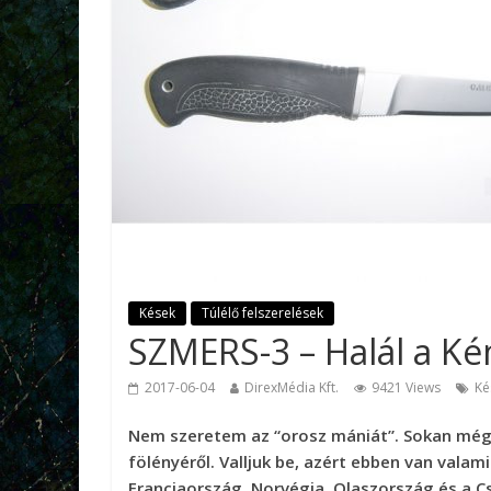
Kések
Túlélő felszerelések
SZMERS-3 – Halál a K
2017-06-04
DirexMédia Kft.
9421 Views
Ké
Nem szeretem az “orosz mániát”. Sokan még 
fölényéről. Valljuk be, azért ebben van vala
Franciaország, Norvégia, Olaszország és a C