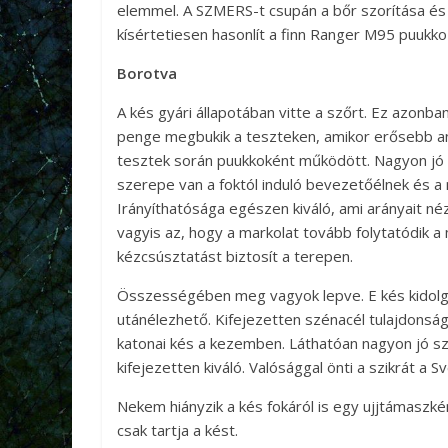
elemmel. A SZMERS-t csupán a bőr szorítása és a 
kísértetiesen hasonlít a finn Ranger M95 puukko 
Borotva
A kés gyári állapotában vitte a szőrt. Ez azonba
penge megbukik a teszteken, amikor erősebb any
tesztek során puukkoként működött. Nagyon jó 
szerepe van a foktól induló bevezetőélnek és 
Irányíthatósága egészen kiváló, ami arányait n
vagyis az, hogy a markolat tovább folytatódik a
kézcsúsztatást biztosít a terepen.
Összességében meg vagyok lepve. E kés kidolgoz
utánélezhető. Kifejezetten szénacél tulajdonsá
katonai kés a kezemben. Láthatóan nagyon jó szú
kifejezetten kiváló. Valósággal önti a szikrát a
Nekem hiányzik a kés fokáról is egy ujjtámaszké
csak tartja a kést.