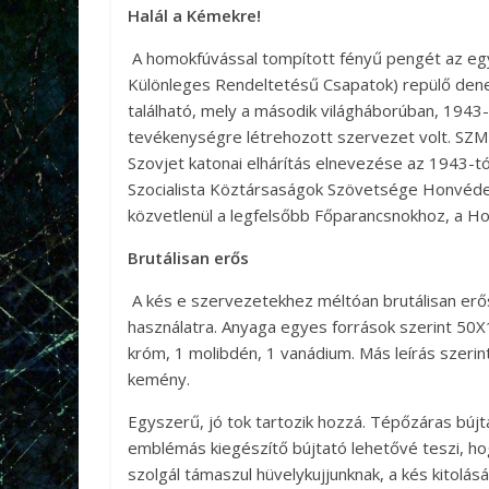
Halál a Kémekre!
A homokfúvással tompított fényű pengét az egy
Különleges Rendeltetésű Csapatok) repülő dene
található, mely a második világháborúban, 1943
tevékenységre létrehozott szervezet volt. SZME
Szovjet katonai elhárítás elnevezése az 1943-
Szocialista Köztársaságok Szövetsége Honvéde
közvetlenül a legfelsőbb Főparancsnokhoz, a Ho
Brutálisan erős
A kés e szervezetekhez méltóan brutálisan erő
használatra. Anyaga egyes források szerint 50
króm, 1 molibdén, 1 vanádium. Más leírás szerint
kemény.
Egyszerű, jó tok tartozik hozzá. Tépőzáras búj
emblémás kiegészítő bújtató lehetővé teszi, hog
szolgál támaszul hüvelykujjunknak, a kés kitolá