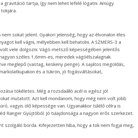
gravitáció tartja, így nem lehet lefelé lógatni. Amúgy
tokjára.
n nem sokat jelent. Gyakori jelenség, hogy az élvonalon éles
agot kell vágni, mélyebben kell behatolni. A SZMERS-3 a
volt vele dolgozni. Vágó-metsző képességében jelentős
a nagyon széles 1,6mm-es, meredek vágóélszalagnak.
ézve meglepő (vastag, keskeny penge). A sajátos megoldás,
 markolatkupakon és a tükrön, jó fogásváltásokat,
ása tökéletes. Még a rozsdaálló acél is egész jól
gokat mutatott. Azt kell mondanom, hogy még nem volt jobb
ró, vagyis ölő képessége van. Ugyanakkor túlélő célra is
 Svéd Ranger Gyújtóból. Jó tulajdonsága a nagyon erős szerkezet.
nt szolgáló borda. Kifejezetten hiba, hogy a tok nem fogja meg,