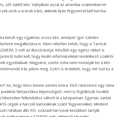
, sőt túlélő kés. Valójában azzal az amerikai szakemberrel
rzek azok a srácok iránt, akiknek ilyen fegyverrel kell harcba
a került egy izgalmas orosz kés, amelyet Igor Szkrilev
achete megalkotása is. Nem véletlen tehát, hogy a Tactical
MERS 3 volt az illusztrációja. Később egy egész cikket is
azinról tudni kell, hogy kiváló információkkal rendelkező szakírói
jeik egyoldalúak. Magyarul, szinte soha nem mutatják be a kés
mitmondó írás jelent meg. Ezért is érdekelt, hogy mit tud ez a
n? Az, hogy nincs benne semmi extra. Első ránézésre egy sima
 puukkok fantasztikus képességeit, nem is foglalkozik tovább
hihetetlen fellendülést váltott ki a késiparban. Egymás sarkát
rtó cégek a harcoló katonáknak szánt fegyverekkel. Mindent
zín ruhában álló XXI. századi harcosok kezükben tartják
 sok esélye lenne a SZMERS-nek. Jellemző tévedés.