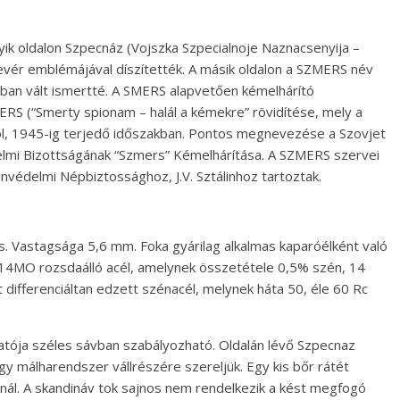
ik oldalon Szpecnáz (Vojszka Szpecialnoje Naznacsenyija –
vér emblémájával díszítették. A másik oldalon a SZMERS név
-ban vált ismertté. A SMERS alapvetően kémelhárító
RS (“Smerty spionam – halál a kémekre” rövidítése, mely a
tól, 1945-ig terjedő időszakban. Pontos megnevezése a Szovjet
lmi Bizottságának “Szmers” Kémelhárítása. A SZMERS szervei
nvédelmi Népbiztossághoz, J.V. Sztálinhoz tartoztak.
s. Vastagsága 5,6 mm. Foka gyárilag alkalmas kaparóélként való
X14MO rozsdaálló acél, amelynek összetétele 0,5% szén, 14
 differenciáltan edzett szénacél, melynek háta 50, éle 60 Rc
tatója széles sávban szabályozható. Oldalán lévő Szpecnaz
y málharendszer vállrészére szereljük. Egy kis bőr rátét
sánál. A skandináv tok sajnos nem rendelkezik a kést megfogó