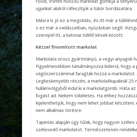
rövid, 95mm hosszú markolat gombja a tenyerünk
ujjunkat alulról ráfeszítjük a tükör bordázatára.
Másra is jó ez a megoldás, és itt már a túlélésn
s ez már a vadászatban, nyúzásban segít. Vizsgá
szerepel itt, a katonai túlélő kések között.
Kézzel finomított markolat
Markolata orosz gyártmányú, a vegyi anyagok h
Figyelmesebben tanulmányozva kiderül, hogy a 
vágószerszámmal faragták hozzá a markolatot. A m
Legkeskenyebb részén, a markolatkupaknál 25 m
hullámvölgyből indul ki a markolatgomb. Háta az
fogást ad. Nekem tökéletes. Ha ehhez hozzász
kijelenthetjük, hogy nem lehet jobbat készíteni.
nem alkalmas törésre.
Tapintás alapján úgy tűnik, hogy nagyon széles a
szélesedő markolatot. Természetesen rendelkezik