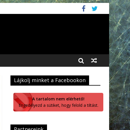
Lájkolj minket a Facebookon
A tartalom nem elérhető!
Engedélyezd a sütiket, hogy felold a tiltást.
Partnereink