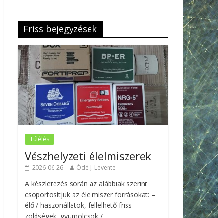
Friss bejegyzések
Túlélés
Vészhelyzeti élelmiszerek
2026-06-26
Ódé J. Levente
A készletezés során az alábbiak szerint
csoportosítjuk az élelmiszer forrásokat: –
élő / haszonállatok, fellelhető friss
zöldségek, gyümölcsök / –