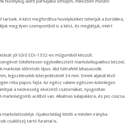
 hüvelykujj alatti párnájába simuljon, miközben mutató
él tartunk. A kést megfordítva hüvelykünket tehetjük a bordákra,
ljuk meg ilyen szempontból is a kést, és meglátjuk, miért
atását jól tűrő EDI-1352-es műgumiból készült.
pengével tökéletesen egybeillesztett markolatkupakhoz kézzel,
arkolat előretoló típus. Alul hátrafelé kihasasodik.
m, legszélesebb kiterjedésénél 34 mm. Ennek aljánál lévő
 igen ritka púpos fajta. Az egész valami egészen különleges
ámítjuk a nedvesség elvezető csatornákat, nyugodtan
 A markolatgomb acélból van. Alkalmas kalapálásra, és pici csúcsa
 markolattüskéje. Gyakorlatilag kitölti a minden irányba
 csuklószíj tartó furattal is.