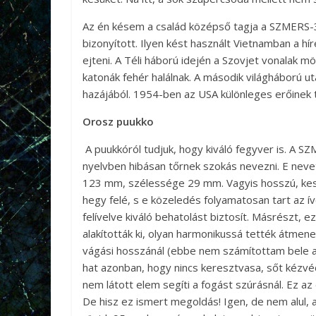
Az én késem a család középső tagja a SZMERS-3
bizonyított. Ilyen kést használt Vietnamban a hí
ejteni. A Téli háború idején a Szovjet vonalak m
katonák fehér halálnak. A második világháború ut
hazájából. 1954-ben az USA különleges erőinek t
Orosz puukko
A puukkóról tudjuk, hogy kiváló fegyver is. A 
nyelvben hibásan tőrnek szokás nevezni. E nev
123 mm, szélessége 29 mm. Vagyis hosszú, kes
hegy felé, s e közeledés folyamatosan tart az ív
felívelve kiváló behatolást biztosít. Másrészt, 
alakították ki, olyan harmonikussá tették átme
vágási hosszánál (ebbe nem számítottam bele az é
hat azonban, hogy nincs keresztvasa, sőt kézvé
nem látott elem segíti a fogást szúrásnál. Ez 
De hisz ez ismert megoldás! Igen, de nem alul, a