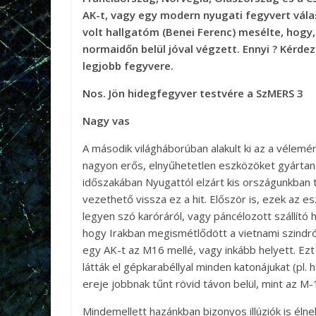
AK-t, vagy egy modern nyugati fegyvert vála
volt hallgatóm (Benei Ferenc) mesélte, hogy,
normaidőn belül jóval végzett. Ennyi ? Kérdezt
legjobb fegyvere.
Nos. Jön hidegfegyver testvére a SzMERS 3
Nagy vas
A második világháborúban alakult ki az a vélemén
nagyon erős, elnyűhetetlen eszközöket gyártana
időszakában Nyugattól elzárt kis országunkban
vezethető vissza ez a hit. Először is, ezek az 
legyen szó karóráról, vagy páncélozott szállító 
hogy Irakban megismétlődött a vietnami szindr
egy AK-t az M16 mellé, vagy inkább helyett. Ezt
látták el gépkarabéllyal minden katonájukat (pl
ereje jobbnak tűnt rövid távon belül, mint az M-
Mindemellett hazánkban bizonyos illúziók is élne