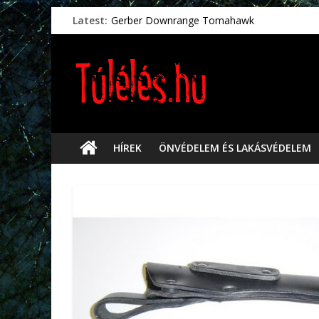
Latest:
Gerber Downrange Tomahawk
Vészhelyzeti élelmiszerek
Svéd vészhelyzeti tájékoztató.
Vészhelyzetkezelés
Préselt törlőkendők
HÍREK
ÖNVÉDELEM ÉS LAKÁSVÉDELEM