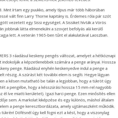
. Mint írtam egy puukko, amely típus már több háborúban
ressé vált finn Larry Thorne kapitány is. Érdemes róla pár szót
ögött vezetett egy Sissi egységet. A Sissiket hívták a Vörös
án jobbnak látta elmenekülni a szovjet befolyás alá kerülő
agja lett. A veterán 1965-ben tűnt el alakulatával Laoszban.
SZMERS 3 ráadásul keskeny pengés változat, amelyet a hétköznapi
et indokolják a képzetlenebbek számára a penge arányai. Hossza
keny penge. Ráadásul enyhén keskenyedve indul a penge a
elt részig. A szúrást két további elem is segíti. Hegye lágyan
ezen a késen mutatható be talán a legjobban, hogy a tükröt úgy
netét a pengébe, hogy a késszúrási hossza 15 mm-rel nagyobb
l íve miatti kerületet). Igazi harci penge. Ezen minősítés ellen
dője sem. A markolat kiképzése és egy különös, máshol általam
az elem a penge keresztbordázata, amely ujjtámaszként működik.
 tükrén! Döfésnél úgy kell fogni ezt a kést, hogy a viszonylag