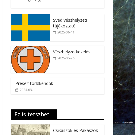
Svéd vészhelyzeti
tájékoztató.
2025-06-11
Vészhelyzetkezelés
2025-05-26
Préselt törlőkendők
2024-03-11
Ez is tetszhet…
Csikászok és Pákászok