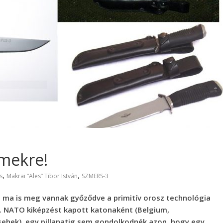
émekre!
,
,
s
Makrai “Ales” Tibor István
SZMERS-3
ma is meg vannak győződve a primitív orosz technológia
mi. NATO kiképzést kapott katonaként (Belgium,
sehek), egy pillanatig sem gondolkodnék azon, hogy egy