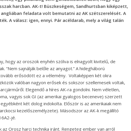
sszak harcban. AK-t! Büszkeségem, Sandhurtsban kiképzett,
 angliában feladata volt bemutatni az AK szétszerelését. A
ék. A válasz: igen, ennyi. Pár acéldarab, mely a világ talán
y, hogy az oroszok enyhén szólva is elnagyolt kivitelű, de
k. “Nem sajnálják belőle az anyagot.” A hidegháború
 tovább erősödött ez a vélemény. Voltaképpen két okra
eszközök valóban nagyon erősek és sokszor szellemesek voltak,
harcjárműről. Elegendő a híres AK-ra gondolni. Nem véletlen,
óma, vagyis sok GI (az amerikai gyalogos beceneve) szerzett
 egyébként két dolog indokolta. Először is az amerikaiak nem
. harckocsi kezelőszemélyzete). Másodszor az AK-k megállító
16A2-jé.
k az Orosz harci technika iránt. Rengeteg ember van arról