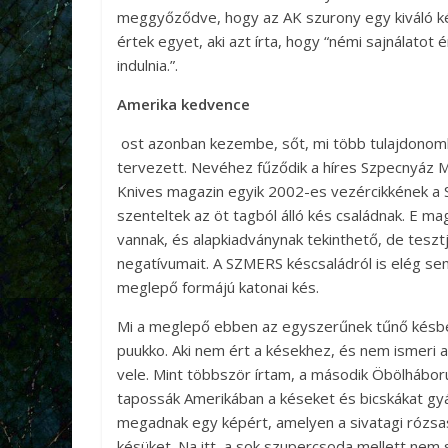
meggyőződve, hogy az AK szurony egy kiváló kés
értek egyet, aki azt írta, hogy “némi sajnálatot é
indulnia.”.
Amerika kedvence
ost azonban kezembe, sőt, mi több tulajdonomb
tervezett. Nevéhez fűződik a híres Szpecnyáz M
Knives magazin egyik 2002-es vezércikkének a SZ
szenteltek az öt tagból álló kés családnak. E mag
vannak, és alapkiadványnak tekinthető, de teszt
negatívumait. A SZMERS késcsaládról is elég sem
meglepő formájú katonai kés.
Mi a meglepő ebben az egyszerűnek tűnő késbe
puukko. Aki nem ért a késekhez, és nem ismeri a
vele. Mint többször írtam, a második Öbölháború 
tapossák Amerikában a késeket és bicskákat gyá
megadnak egy képért, amelyen a sivatagi rózsas
késüket. Na itt, a sok szupercsoda mellett nem