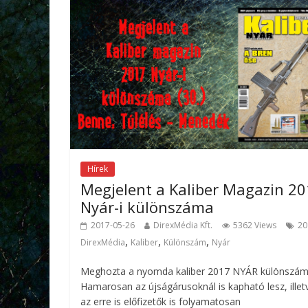
Hírek
Megjelent a Kaliber Magazin 2
Nyár-i különszáma
2017-05-26
DirexMédia Kft.
5362 Views
20
,
,
,
DirexMédia
Kaliber
Különszám
Nyár
Meghozta a nyomda kaliber 2017 NYÁR különszám
Hamarosan az újságárusoknál is kapható lesz, illet
az erre is előfizetők is folyamatosan