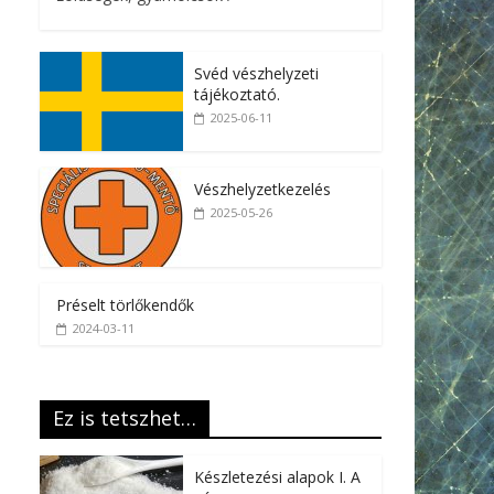
Svéd vészhelyzeti
tájékoztató.
2025-06-11
Vészhelyzetkezelés
2025-05-26
Préselt törlőkendők
2024-03-11
Ez is tetszhet…
Készletezési alapok I. A