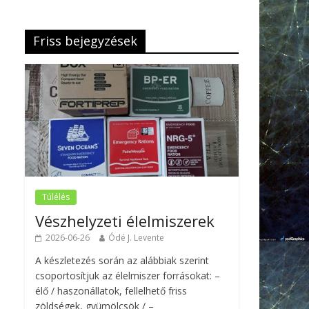
Friss bejegyzések
Túlélés
Vészhelyzeti élelmiszerek
2026-06-26
Ódé J. Levente
A készletezés során az alábbiak szerint
csoportosítjuk az élelmiszer forrásokat: –
élő / haszonállatok, fellelhető friss
zöldségek, gyümölcsök / –