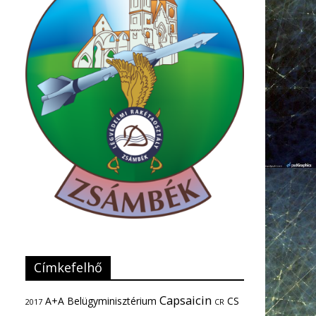
Címkefelhő
Capsaicin
A+A
Belügyminisztérium
CS
2017
CR