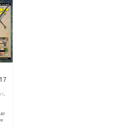
017
,
17
át!
ve