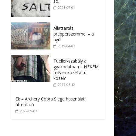
só.
2021-07-01
Állattartás
prepperszemmel – a
nyúl
2019-04-07
Tueller-szabály a
gyakorlatban – NEKEM
milyen közel a túl
közel?
2017-06-12
Ek – Archery Cobra Siege használati
útmutató
2022-09-07