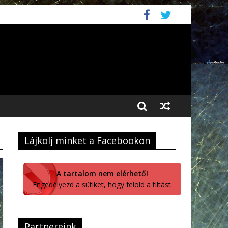
Lájkolj minket a Facebookon
A tartalom nem elérhető!
Engedélyezd a sütiket, hogy felold a tiltást.
Partnereink