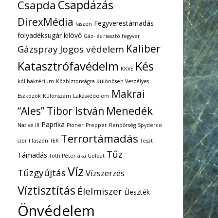
Csapdázás
Csapda
DirexMédia
Fegyverestámadás
faszén
folyadéksugár kilövő
Gáz- és riasztó fegyver
Kaliber
Gázspray
Jogos védelem
Katasztrófavédelm
Kés
KKVE
kólibaktérium
Közbiztonságra Különösen Veszélyes
Makrai
Eszközök
Különszám
Lakásvédelem
Menedék
“Ales” Tibor István
Paprika
Native III
Pioner
Prepper
Rendőrség
Spyderco
Terrortámadás
steril faszén
TEK
Teszt
Tűz
Támadás
Tóth Péter aka Golbat
Víz
Tűzgyújtás
Vízszerzés
Víztisztítás
Élelmiszer
Éleszték
Önvédelem