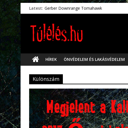
Latest:
Gerber Downrange Tomahawk
Vészhelyzeti élelmiszerek
Svéd vészhelyzeti tájékoztató.
Vészhelyzetkezelés
Préselt törlőkendők
HÍREK
ÖNVÉDELEM ÉS LAKÁSVÉDELEM
Különszám