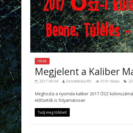
Hírek
Megjelent a Kaliber M
2017-09-04
DirexMédia Kft.
5101 Views
20
Meghozta a nyomda kaliber 2017 ŐSZ különszámát! H
előfizetők is folyamatosan
Tudj meg többet!