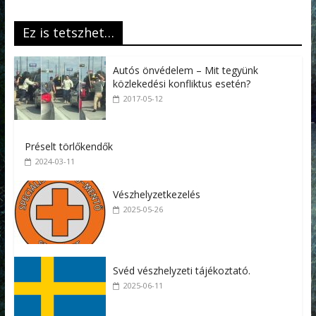
Ez is tetszhet…
Autós önvédelem – Mit tegyünk
közlekedési konfliktus esetén?
2017-05-12
Préselt törlőkendők
2024-03-11
Vészhelyzetkezelés
2025-05-26
Svéd vészhelyzeti tájékoztató.
2025-06-11