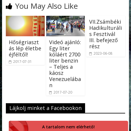
You May Also Like
VII.Zsámbéki
Hadikulturáli
s Fesztivál
III. befejező
Hőségriaszt
Videó ajánló:
rész
ás lép életbe
Egy liter
éjféltől!
kóláért 2700
2023-06-08
liter benzin
2017-07-31
– Teljes a
káosz
Venezuelába
n
2017-07-20
Lájkolj minket a Facebookon
A tartalom nem elérhető!