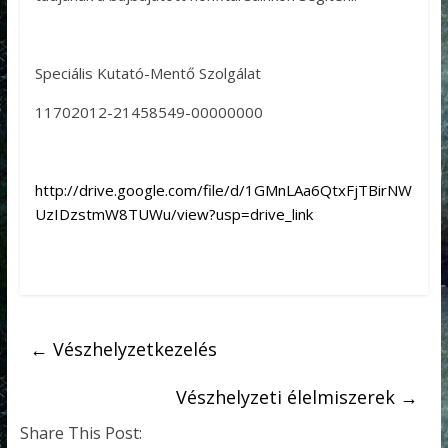
Speciális Kutató-Mentő Szolgálat
11702012-21458549-00000000
http://drive.google.com/file/d/1GMnLAa6QtxFjTBirNW
UzIDzstmW8TUWu/view?usp=drive_link
←
Vészhelyzetkezelés
Vészhelyzeti élelmiszerek
→
Share This Post: