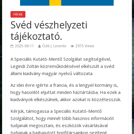
Hírek
Svéd vészhelyzeti
tájékoztató.
2025-06-11
Ódé J. Levente
2975 Views
A Speciális Kutató-Mentő Szolgálat segítségével,
Legindi Zoltán közreműködésével elkészült a svéd
állami kiadvány magyár nyelvű változata.
Az idei évre igérte a francia, és a lengyel kormány is,
hogy hasonlót eljuttat minden háztártásba. Ha ezek a
kiadványok elkészülnek, akkor azokat is közzétesszük.
Kérjük, támogassa a Speciális Kutató-Mentő
Szolgálátot, hogy minnél több hasznos információt
tudjanak megosztani, és eszközök vásárlásával
tudjanak a bajbajutott honfitársainkon segíteni!