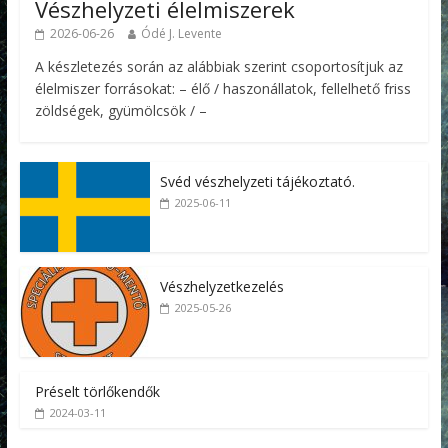
Vészhelyzeti élelmiszerek
2026-06-26
Ódé J. Levente
A készletezés során az alábbiak szerint csoportosítjuk az
élelmiszer forrásokat: – élő / haszonállatok, fellelhető friss
zöldségek, gyümölcsök / –
Svéd vészhelyzeti tájékoztató.
2025-06-11
Vészhelyzetkezelés
2025-05-26
Préselt törlőkendők
2024-03-11