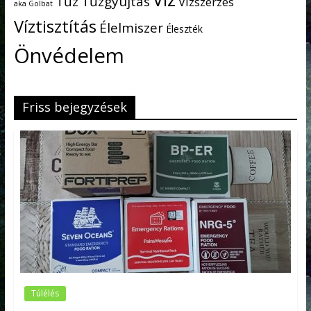
Tűz
Tűzgyújtás
Vízszerzés
aka Golbat
Víztisztítás
Élelmiszer
Éleszték
Önvédelem
Friss bejegyzések
Túlélés