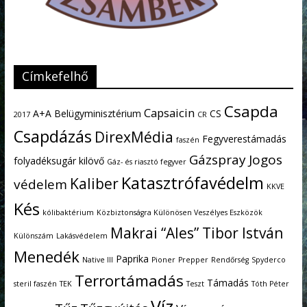
Címkefelhő
Csapda
Capsaicin
A+A
Belügyminisztérium
CS
2017
CR
Csapdázás
DirexMédia
Fegyverestámadás
faszén
Gázspray
Jogos
folyadéksugár kilövő
Gáz- és riasztó fegyver
Katasztrófavédelm
Kaliber
védelem
KKVE
Kés
kólibaktérium
Közbiztonságra Különösen Veszélyes Eszközök
Makrai “Ales” Tibor István
Különszám
Lakásvédelem
Menedék
Paprika
Native III
Pioner
Prepper
Rendőrség
Spyderco
Terrortámadás
Támadás
steril faszén
TEK
Teszt
Tóth Péter
Víz