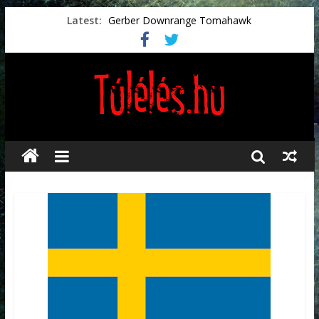
Latest:
Gerber Downrange Tomahawk
Vészhelyzeti élelmiszerek
Svéd vészhelyzeti tájékoztató.
Vészhelyzetkezelés
Préselt törlőkendők