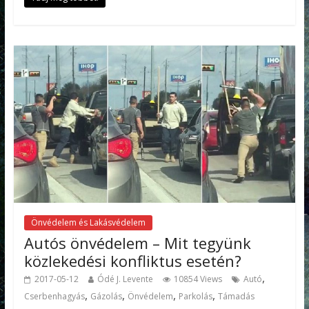
Önvédelem és Lakásvédelem
Autós önvédelem – Mit tegyünk
közlekedési konfliktus esetén?
,
2017-05-12
Ódé J. Levente
10854 Views
Autó
,
,
,
,
Cserbenhagyás
Gázolás
Önvédelem
Parkolás
Támadás