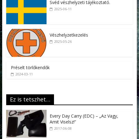
Svéd vészhelyzeti tájékoztató.
2025-06-11
Vészhelyzetkezelés
2025-05-26
Préselt törlőkendők
2024-03-11
Ez is tetszhet…
Every Day Carry (EDC) – „Az Vagy,
Amit Viselsz!”
2017-06-08