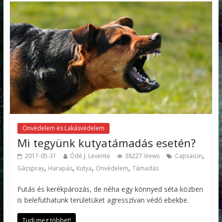
Önvédelem és Lakásvédelem
Mi tegyünk kutyatámadás esetén?
,
2017-05-31
Ódé J. Levente
38227 Views
Capsaicin
,
,
,
,
Gázspray
Harapás
Kutya
Önvédelem
Támadás
Futás és kerékpározás, de néha egy könnyed séta közben
is belefuthatunk területüket agresszívan védő ebekbe.
Tudj meg többet!