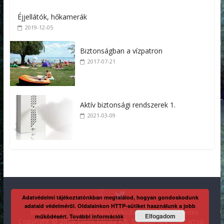
Éjjellátók, hőkamerák
2019-12-05
Biztonságban a vízpatron
2017-07-21
Aktív biztonsági rendszerek 1.
2021-03-09
Adatvédelmi tájékoztatónkban megtalálod, hogyan gondoskodunk
adataid védelméről. Oldalainkon HTTP-sütiket használunk a jobb
Impresszum
Adatvédelmi tájékoztató
Kaliber előfizetés
Elfogadom
működésért.
További információk
Copyright © 2026 Direx Média Kft. Minden jog fenntartva.