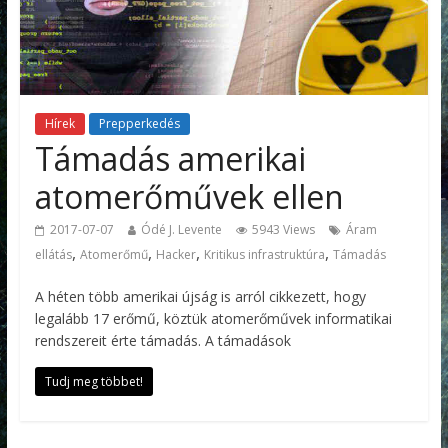
Hírek
Prepperkedés
Támadás amerikai
atomerőművek ellen
2017-07-07
Ódé J. Levente
5943 Views
Áram
,
,
,
,
ellátás
Atomerőmű
Hacker
Kritikus infrastruktúra
Támadás
A héten több amerikai újság is arról cikkezett, hogy
legalább 17 erőmű, köztük atomerőművek informatikai
rendszereit érte támadás. A támadások
Tudj meg többet!