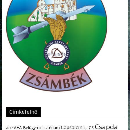
Címkefelhő
Csapda
Capsaicin
A+A
Belügyminisztérium
CS
2017
CR