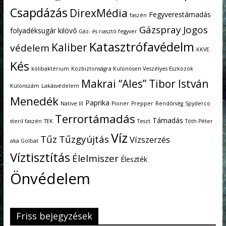
Csapdázás
DirexMédia
Fegyverestámadás
faszén
Gázspray
Jogos
folyadéksugár kilövő
Gáz- és riasztó fegyver
Katasztrófavédelm
Kaliber
védelem
KKVE
Kés
kólibaktérium
Közbiztonságra Különösen Veszélyes Eszközök
Makrai “Ales” Tibor István
Különszám
Lakásvédelem
Menedék
Paprika
Native III
Pioner
Prepper
Rendőrség
Spyderco
Terrortámadás
Támadás
steril faszén
TEK
Teszt
Tóth Péter
Víz
Tűz
Tűzgyújtás
Vízszerzés
aka Golbat
Víztisztítás
Élelmiszer
Éleszték
Önvédelem
Friss bejegyzések