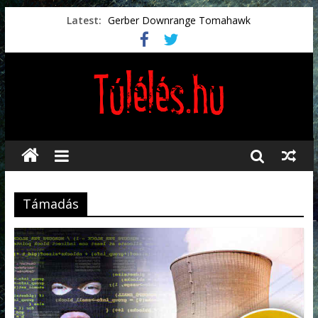
Latest:
Gerber Downrange Tomahawk
Vészhelyzeti élelmiszerek
Svéd vészhelyzeti tájékoztató.
Vészhelyzetkezelés
Préselt törlőkendők
Támadás