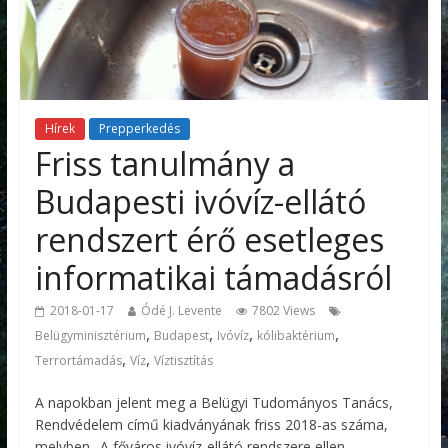
Hírek
Prepperkedés
Friss tanulmány a
Budapesti ivóvíz-ellátó
rendszert érő esetleges
informatikai támadásról
2018-01-17
Ódé J. Levente
7802 Views
,
,
,
,
Belügyminisztérium
Budapest
Ivóvíz
kólibaktérium
,
,
Terrortámadás
Víz
Víztisztítás
A napokban jelent meg a Belügyi Tudományos Tanács,
Rendvédelem című kiadványának friss 2018-as száma,
melyben „A főváros ivóvíz-ellátó rendszere ellen