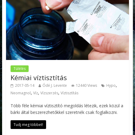
Túlélés
Kémiai víztisztítás
,
2017-05-14
Ódé J. Levente
12440 Views
Hypo
,
,
,
Neomagnol
Víz
Vízszerzés
Víztisztítás
Több féle kémiai víztisztító megoldás létezik, ezek közül a
bárki által beszerezhetőkkel szeretnék csak foglalkozni.
Tudj meg többet!