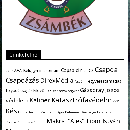
Címkefelhő
Csapda
Capsaicin
A+A
Belügyminisztérium
CS
2017
CR
Csapdázás
DirexMédia
Fegyverestámadás
faszén
Gázspray
Jogos
folyadéksugár kilövő
Gáz- és riasztó fegyver
Katasztrófavédelm
Kaliber
védelem
KKVE
Kés
kólibaktérium
Közbiztonságra Különösen Veszélyes Eszközök
Makrai “Ales” Tibor István
Különszám
Lakásvédelem