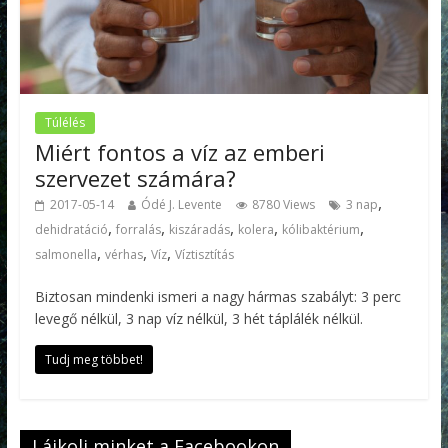
Túlélés
Miért fontos a víz az emberi
szervezet számára?
,
2017-05-14
Ódé J. Levente
8780 Views
3 nap
,
,
,
,
,
dehidratáció
forralás
kiszáradás
kolera
kólibaktérium
,
,
,
salmonella
vérhas
Víz
Víztisztítás
Biztosan mindenki ismeri a nagy hármas szabályt: 3 perc
levegő nélkül, 3 nap víz nélkül, 3 hét táplálék nélkül.
Tudj meg többet!
Lájkolj minket a Facebookon