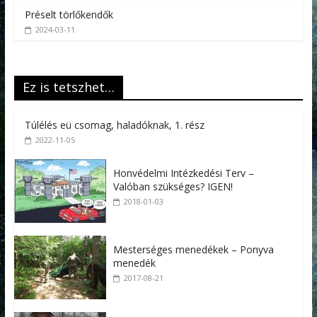
Préselt törlőkendők
2024-03-11
Ez is tetszhet…
Túlélés eü csomag, haladóknak, 1. rész
2022-11-05
Honvédelmi Intézkedési Terv –
Valóban szükséges? IGEN!
2018-01-03
Mesterséges menedékek – Ponyva
menedék
2017-08-21