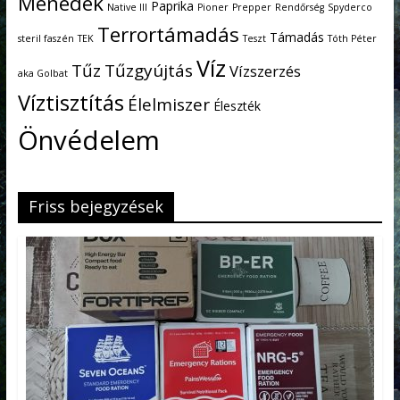
Menedék
Paprika
Native III
Pioner
Prepper
Rendőrség
Spyderco
Terrortámadás
Támadás
steril faszén
TEK
Teszt
Tóth Péter
Víz
Tűz
Tűzgyújtás
Vízszerzés
aka Golbat
Víztisztítás
Élelmiszer
Éleszték
Önvédelem
Friss bejegyzések