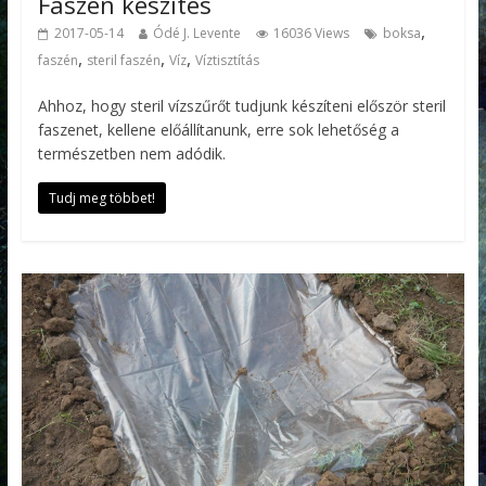
Faszén készítés
,
2017-05-14
Ódé J. Levente
16036 Views
boksa
,
,
,
faszén
steril faszén
Víz
Víztisztítás
Ahhoz, hogy steril vízszűrőt tudjunk készíteni először steril
faszenet, kellene előállítanunk, erre sok lehetőség a
természetben nem adódik.
Tudj meg többet!