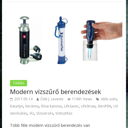
Túlélés
Modern vízszűrő berendezések
,
2017-05-14
Ódé J. Levente
11991 Views
Aktív szén
,
,
,
,
,
,
Katadyn
Kerámia
Kínai katonai
LifeSaver
LifeStraw
SteriPEN
UV
,
,
,
sterilizálás
Víz
Vízszerzés
Víztisztítás
Több féle modern vízszűrő berendezés van