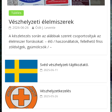
Túlélés
Vészhelyzeti élelmiszerek
2026-06-26
Ódé J. Levente
A készletezés során az alábbiak szerint csoportosítjuk az
élelmiszer forrásokat: – élő / haszonállatok, fellelhető friss
zöldségek, gyümölcsök / –
Svéd vészhelyzeti tájékoztató.
2025-06-11
Vészhelyzetkezelés
2025-05-26