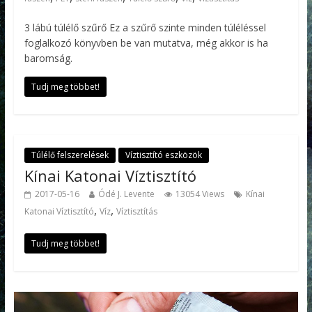
3 lábú túlélő szűrő Ez a szűrő szinte minden túléléssel
foglalkozó könyvben be van mutatva, még akkor is ha
baromság.
Tudj meg többet!
Túlélő felszerelések
Víztisztító eszközök
Kínai Katonai Víztisztító
2017-05-16
Ódé J. Levente
13054 Views
Kínai
,
,
Katonai Víztisztító
Víz
Víztisztítás
Tudj meg többet!