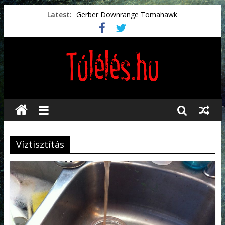
Latest:
Gerber Downrange Tomahawk
Vészhelyzeti élelmiszerek
Svéd vészhelyzeti tájékoztató.
Vészhelyzetkezelés
Préselt törlőkendők
Víztisztítás