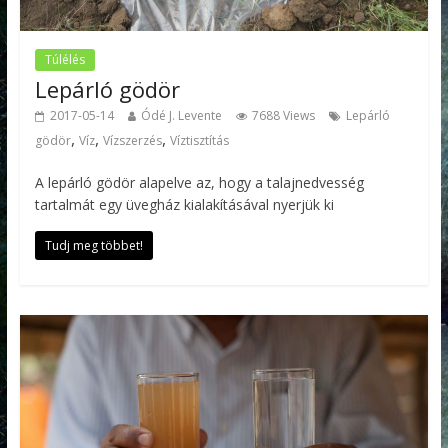
Túlélés
Lepárló gödör
2017-05-14
Ódé J. Levente
7688 Views
Lepárló
,
,
,
gödör
Víz
Vízszerzés
Víztisztítás
A lepárló gödör alapelve az, hogy a talajnedvesség
tartalmát egy üvegház kialakításával nyerjük ki
Tudj meg többet!