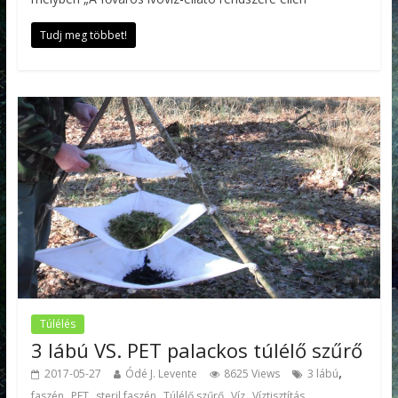
Tudj meg többet!
Túlélés
3 lábú VS. PET palackos túlélő szűrő
,
2017-05-27
Ódé J. Levente
8625 Views
3 lábú
,
,
,
,
,
faszén
PET
steril faszén
Túlélő szűrő
Víz
Víztisztítás