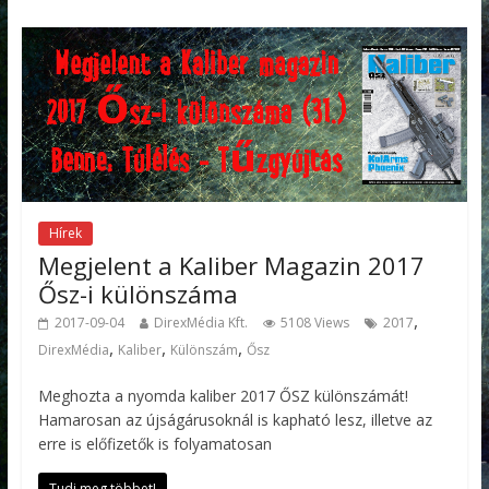
Hírek
Megjelent a Kaliber Magazin 2017
Ősz-i különszáma
,
2017-09-04
DirexMédia Kft.
5108 Views
2017
,
,
,
DirexMédia
Kaliber
Különszám
Ősz
Meghozta a nyomda kaliber 2017 ŐSZ különszámát!
Hamarosan az újságárusoknál is kapható lesz, illetve az
erre is előfizetők is folyamatosan
Tudj meg többet!