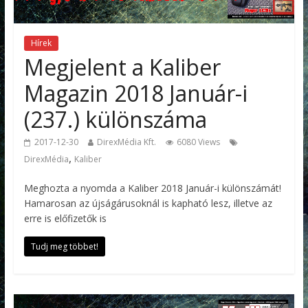
Hírek
Megjelent a Kaliber
Magazin 2018 Január-i
(237.) különszáma
2017-12-30
DirexMédia Kft.
6080 Views
,
DirexMédia
Kaliber
Meghozta a nyomda a Kaliber 2018 Január-i különszámát!
Hamarosan az újságárusoknál is kapható lesz, illetve az
erre is előfizetők is
Tudj meg többet!