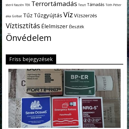
Terrortámadás
Támadás
steril faszén
TEK
Teszt
Tóth Péter
Víz
Tűz
Tűzgyújtás
Vízszerzés
aka Golbat
Víztisztítás
Élelmiszer
Éleszték
Önvédelem
Friss bejegyzések