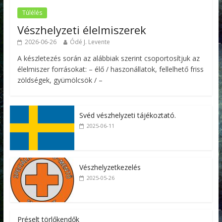
Túlélés
Vészhelyzeti élelmiszerek
2026-06-26
Ódé J. Levente
A készletezés során az alábbiak szerint csoportosítjuk az
élelmiszer forrásokat: – élő / haszonállatok, fellelhető friss
zöldségek, gyümölcsök / –
Svéd vészhelyzeti tájékoztató.
2025-06-11
Vészhelyzetkezelés
2025-05-26
Préselt törlőkendők