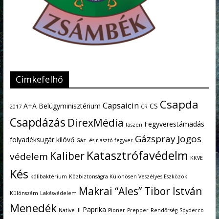
Címkefelhő
Csapda
Capsaicin
A+A
Belügyminisztérium
CS
2017
CR
Csapdázás
DirexMédia
Fegyverestámadás
faszén
Gázspray
Jogos
folyadéksugár kilövő
Gáz- és riasztó fegyver
Katasztrófavédelm
Kaliber
védelem
KKVE
Kés
kólibaktérium
Közbiztonságra Különösen Veszélyes Eszközök
Makrai “Ales” Tibor István
Különszám
Lakásvédelem
Menedék
Paprika
Native III
Pioner
Prepper
Rendőrség
Spyderco