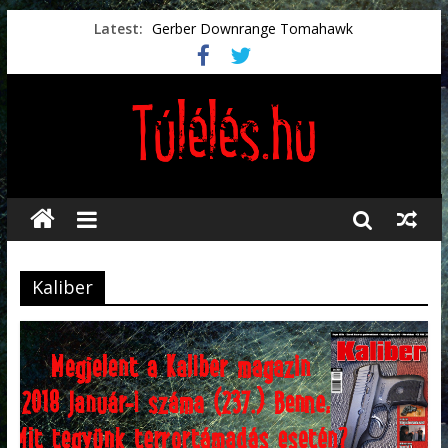
Latest:
Gerber Downrange Tomahawk
Vészhelyzeti élelmiszerek
Svéd vészhelyzeti tájékoztató.
Vészhelyzetkezelés
Préselt törlőkendők
Kaliber