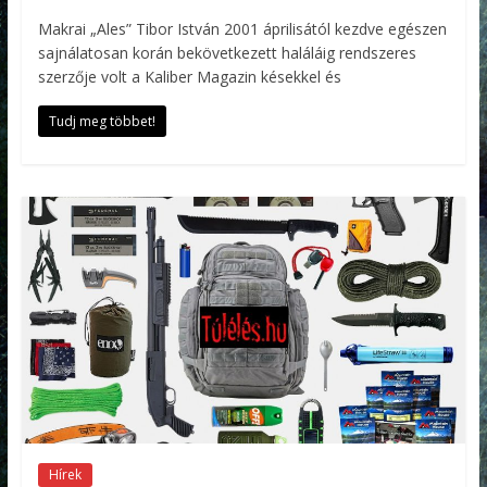
Makrai „Ales” Tibor István 2001 áprilisától kezdve egészen
sajnálatosan korán bekövetkezett haláláig rendszeres
szerzője volt a Kaliber Magazin késekkel és
Tudj meg többet!
Hírek