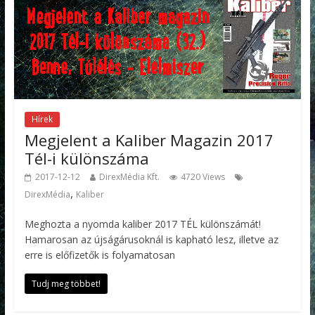
Hírek
Megjelent a Kaliber Magazin 2017
Tél-i különszáma
2017-12-12
DirexMédia Kft.
4720 Views
,
DirexMédia
Kaliber
Meghozta a nyomda kaliber 2017 TÉL különszámát!
Hamarosan az újságárusoknál is kapható lesz, illetve az
erre is előfizetők is folyamatosan
Tudj meg többet!