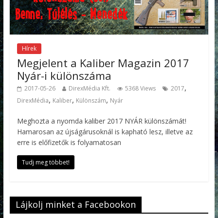
Hírek
Megjelent a Kaliber Magazin 2017
Nyár-i különszáma
,
2017-05-26
DirexMédia Kft.
5368 Views
2017
,
,
,
DirexMédia
Kaliber
Különszám
Nyár
Meghozta a nyomda kaliber 2017 NYÁR különszámát!
Hamarosan az újságárusoknál is kapható lesz, illetve az
erre is előfizetők is folyamatosan
Tudj meg többet!
Lájkolj minket a Facebookon