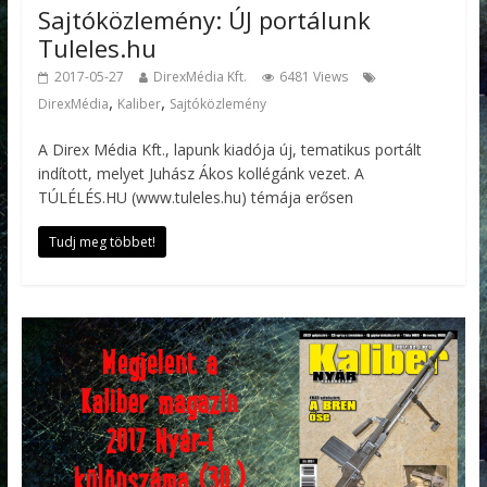
Sajtóközlemény: ÚJ portálunk
Tuleles.hu
2017-05-27
DirexMédia Kft.
6481 Views
,
,
DirexMédia
Kaliber
Sajtóközlemény
A Direx Média Kft., lapunk kiadója új, tematikus portált
indított, melyet Juhász Ákos kollégánk vezet. A
TÚLÉLÉS.HU (www.tuleles.hu) témája erősen
Tudj meg többet!