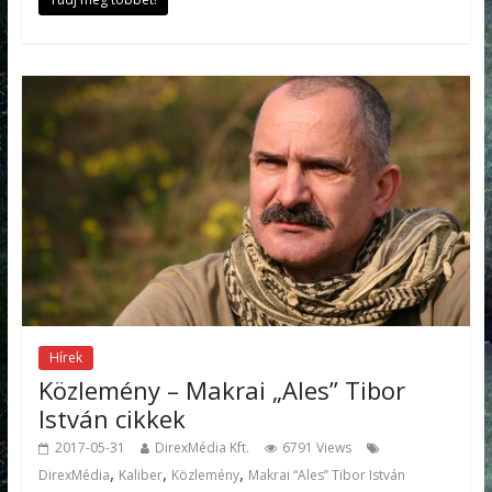
Hírek
Közlemény – Makrai „Ales” Tibor
István cikkek
2017-05-31
DirexMédia Kft.
6791 Views
,
,
,
DirexMédia
Kaliber
Közlemény
Makrai “Ales” Tibor István