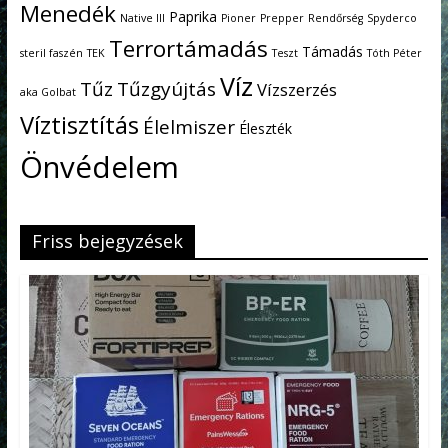
Menedék
Paprika
Native III
Pioner
Prepper
Rendőrség
Spyderco
Terrortámadás
Támadás
steril faszén
TEK
Teszt
Tóth Péter
Víz
Tűz
Tűzgyújtás
Vízszerzés
aka Golbat
Víztisztítás
Élelmiszer
Éleszték
Önvédelem
Friss bejegyzések