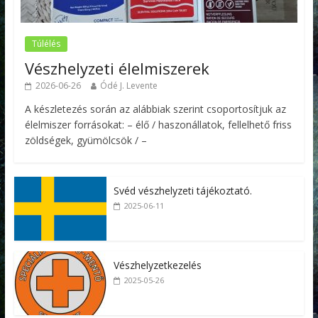
Túlélés
Vészhelyzeti élelmiszerek
2026-06-26
Ódé J. Levente
A készletezés során az alábbiak szerint csoportosítjuk az
élelmiszer forrásokat: – élő / haszonállatok, fellelhető friss
zöldségek, gyümölcsök / –
Svéd vészhelyzeti tájékoztató.
2025-06-11
Vészhelyzetkezelés
2025-05-26