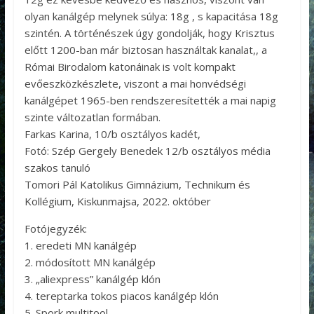
olyan kanálgép melynek súlya: 18g , s kapacitása 18g
szintén. A történészek úgy gondolják, hogy Krisztus
előtt 1200-ban már biztosan használtak kanalat,, a
Római Birodalom katonáinak is volt kompakt
evőeszközkészlete, viszont a mai honvédségi
kanálgépet 1965-ben rendszeresítették a mai napig
szinte változatlan formában.
Farkas Karina, 10/b osztályos kadét,
Fotó: Szép Gergely Benedek 12/b osztályos média
szakos tanuló
Tomori Pál Katolikus Gimnázium, Technikum és
Kollégium, Kiskunmajsa, 2022. október
Fotójegyzék:
1. eredeti MN kanálgép
2. módosított MN kanálgép
3. „aliexpress” kanálgép klón
4. tereptarka tokos piacos kanálgép klón
5. Spork multitool