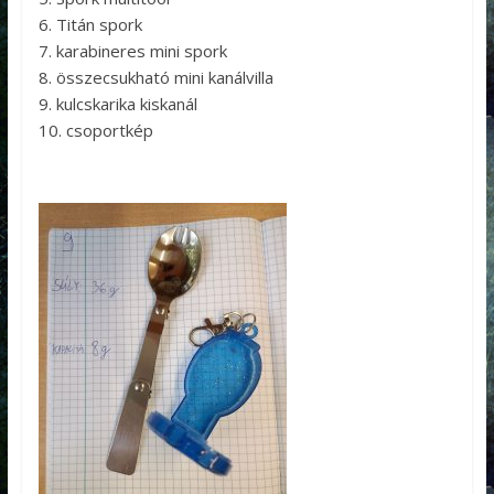
6. Titán spork
7. karabineres mini spork
8. összecsukható mini kanálvilla
9. kulcskarika kiskanál
10. csoportkép