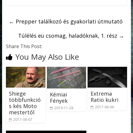
←
Prepper találkozó és gyakorlati útmutató
Túlélés eü csomag, haladóknak, 1. rész
→
Share This Post:
You May Also Like
Shiege
Extrema
Kémiai
többfunkció
Ratio kukri
Fények
s kés Moto
2017-06-06
2019-11-28
mestertől
2017-06-07