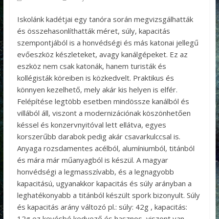
Iskolánk kadétjai egy tanóra során megvizsgálhatták
és összehasonlíthatták méret, súly, kapacitás
szempontjából is a honvédségi és más katonai jellegű
evőeszköz készleteket, avagy kanálgépeket. Ez az
eszköz nem csak katonák, hanem turisták és
kollégisták köreiben is közkedvelt. Praktikus és
könnyen kezelhető, mely akár kis helyen is elfér.
Felépítése legtöbb esetben mindössze kanálból és
villából áll, viszont a modernizációnak köszönhetően
késsel és konzervnyitóval lett ellátva, egyes
korszerűbb darabok pedig akár csavarkulccsal is.
Anyaga rozsdamentes acélból, alumíniumból, titánból
és mára már műanyagból is készül. A magyar
honvédségi a legmasszívabb, és a legnagyobb
kapacitású, ugyanakkor kapacitás és súly arányban a
leghatékonyabb a titánból készült spork bizonyult. Súly
és kapacitás arány változó pl.: súly: 42g , kapacitás:
12g ez kevésbé kedvező és hasznos, viszont van