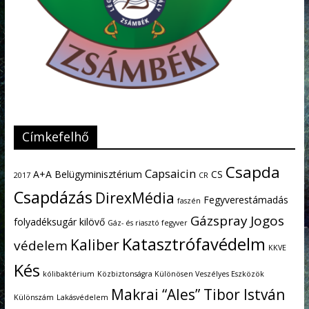
Címkefelhő
Csapda
Capsaicin
A+A
Belügyminisztérium
CS
2017
CR
Csapdázás
DirexMédia
Fegyverestámadás
faszén
Gázspray
Jogos
folyadéksugár kilövő
Gáz- és riasztó fegyver
Katasztrófavédelm
Kaliber
védelem
KKVE
Kés
kólibaktérium
Közbiztonságra Különösen Veszélyes Eszközök
Makrai “Ales” Tibor István
Különszám
Lakásvédelem