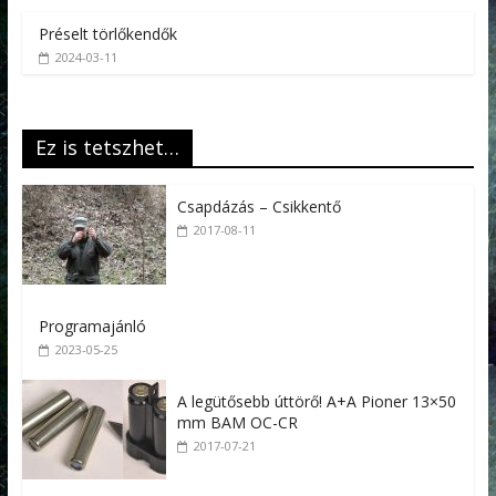
Préselt törlőkendők
2024-03-11
Ez is tetszhet…
Csapdázás – Csikkentő
2017-08-11
Programajánló
2023-05-25
A legütősebb úttörő! A+A Pioner 13×50
mm BAM OC-CR
2017-07-21