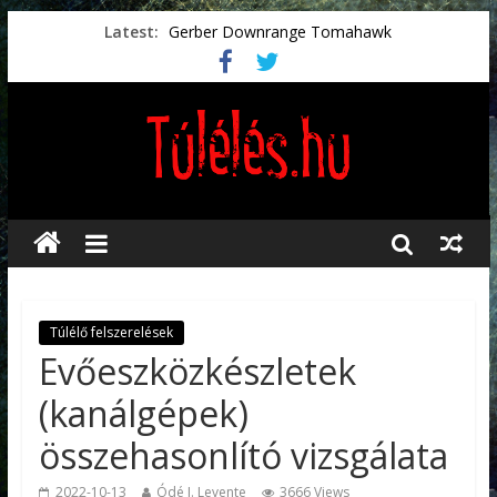
Latest:
Gerber Downrange Tomahawk
Vészhelyzeti élelmiszerek
Svéd vészhelyzeti tájékoztató.
Vészhelyzetkezelés
Préselt törlőkendők
Túlélő felszerelések
Evőeszközkészletek
(kanálgépek)
összehasonlító vizsgálata
2022-10-13
Ódé J. Levente
3666 Views