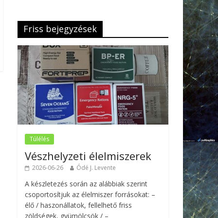
Friss bejegyzések
Túlélés
Vészhelyzeti élelmiszerek
2026-06-26
Ódé J. Levente
A készletezés során az alábbiak szerint
csoportosítjuk az élelmiszer forrásokat: –
élő / haszonállatok, fellelhető friss
zöldségek, gyümölcsök / –