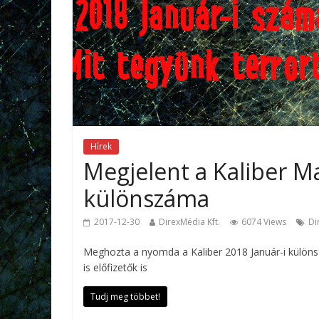
Hírek
Megjelent a Kaliber Ma
különszáma
2017-12-30
DirexMédia Kft.
6074 Views
Di
Meghozta a nyomda a Kaliber 2018 Január-i különsz
is előfizetők is
Tudj meg többet!