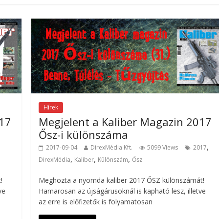
Hírek
017
Megjelent a Kaliber Magazin 2017
Ősz-i különszáma
,
2017-09-04
DirexMédia Kft.
5099 Views
2017
,
,
,
DirexMédia
Kaliber
Különszám
Ősz
!
Meghozta a nyomda kaliber 2017 ŐSZ különszámát!
ve
Hamarosan az újságárusoknál is kapható lesz, illetve
az erre is előfizetők is folyamatosan