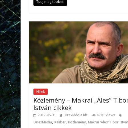
Tudj meg többet!
Hírek
Közlemény – Makrai „Ales” Tibo
István cikkek
2017-05-31
DirexMédia Kft.
6781 Views
,
,
,
DirexMédia
Kaliber
Közlemény
Makrai “Ales” Tibor Istvá