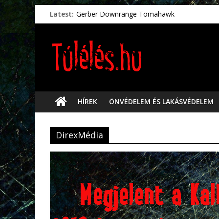
Latest:
Gerber Downrange Tomahawk
Vészhelyzeti élelmiszerek
Svéd vészhelyzeti tájékoztató.
Vészhelyzetkezelés
Préselt törlőkendők
HÍREK
ÖNVÉDELEM ÉS LAKÁSVÉDELEM
DirexMédia