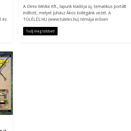
A Direx Média Kft., lapunk kiadója új, tematikus portált
indított, melyet Juhász Ákos kollégánk vezet. A
l és
TÚLÉLÉS.HU (www.tuleles.hu) témája erősen
Tudj meg többet!