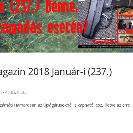
gazin 2018 Január-i (237.)
,
rexMédia
Kaliber
ámát! Hamarosan az újságárusoknál is kapható lesz, illetve az erre