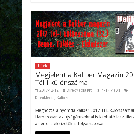
Hírek
Megjelent a Kaliber Magazin 2
Tél-i különszáma
2017-12-12
DirexMédia Kft.
4714 Views
,
DirexMédia
Kaliber
Meghozta a nyomda kaliber 2017 TÉL különszámát
Hamarosan az újságárusoknál is kapható lesz, illet
az erre is előfizetők is folyamatosan