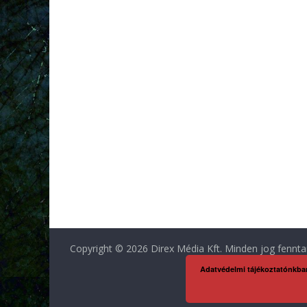
Copyright © 2026 Direx Média Kft. Minden jog fennta
Adatvédelmi tájékoztatónkba