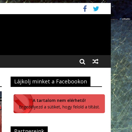
Lájkolj minket a Facebookon
A tartalom nem elérhető!
Engedélyezd a sütiket, hogy felold a tiltást.
Partnereink