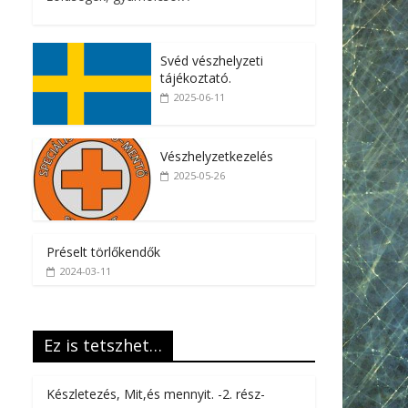
Svéd vészhelyzeti
tájékoztató.
2025-06-11
Vészhelyzetkezelés
2025-05-26
Préselt törlőkendők
2024-03-11
Ez is tetszhet…
Készletezés, Mit,és mennyit. -2. rész-