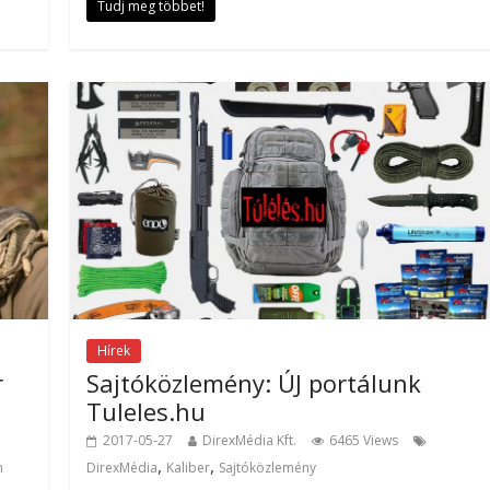
Tudj meg többet!
Hírek
r
Sajtóközlemény: ÚJ portálunk
Tuleles.hu
2017-05-27
DirexMédia Kft.
6465 Views
,
,
n
DirexMédia
Kaliber
Sajtóközlemény