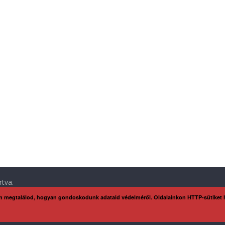
rtva.
n megtalálod, hogyan gondoskodunk adataid védelméről. Oldalainkon HTTP-sütiket