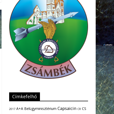
Címkefelhő
Capsaicin
A+A
Belügyminisztérium
CS
2017
CR