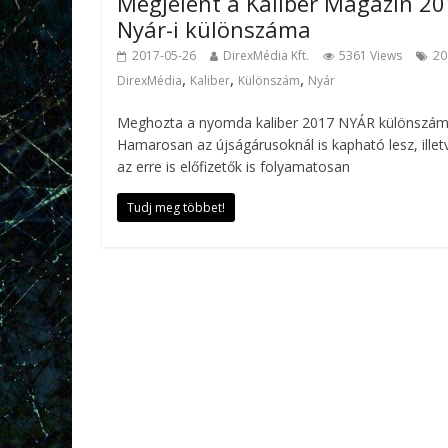
Megjelent a Kaliber Magazin 2
Nyár-i különszáma
2017-05-26
DirexMédia Kft.
5361 Views
20
,
,
,
DirexMédia
Kaliber
Különszám
Nyár
Meghozta a nyomda kaliber 2017 NYÁR különszám
Hamarosan az újságárusoknál is kapható lesz, illet
az erre is előfizetők is folyamatosan
Tudj meg többet!