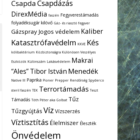
Csapdázás
Csapda
DirexMédia
Fegyverestámadás
faszén
folyadéksugár kilövő
Gáz- és riasztó fegyver
Kaliber
Gázspray
Jogos védelem
Katasztrófavédelm
Kés
KKVE
kólibaktérium
Közbiztonságra Különösen Veszélyes
Makrai
Eszközök
Különszám
Lakásvédelem
Menedék
“Ales” Tibor István
Paprika
Native III
Pioner
Prepper
Rendőrség
Spyderco
Terrortámadás
steril faszén
TEK
Teszt
Tűz
Támadás
Tóth Péter aka Golbat
Víz
Tűzgyújtás
Vízszerzés
Víztisztítás
Élelmiszer
Éleszték
Önvédelem