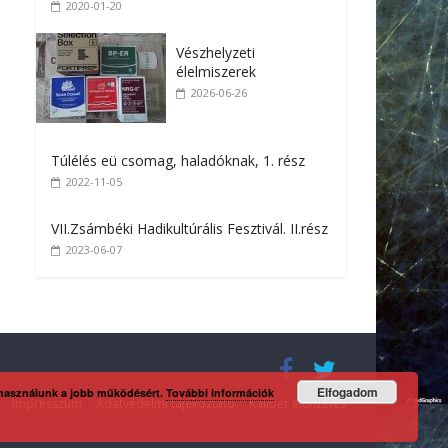
2020-01-20
Vészhelyzeti
élelmiszerek
2026-06-26
Túlélés eü csomag, haladóknak, 1. rész
2022-11-05
VII.Zsámbéki Hadikultúrális Fesztivál. II.rész
2023-06-07
Elfogadom
 használunk a jobb működésért.
További információk
Impresszum
Adatvédelmi tájékoztató
Kaliber előfizetés