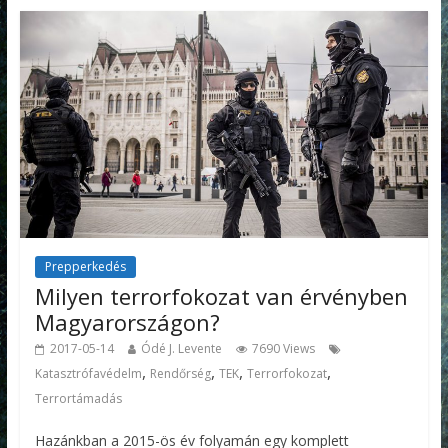
Prepperkedés
Milyen terrorfokozat van érvényben
Magyarországon?
2017-05-14
Ódé J. Levente
7690 Views
,
,
,
,
Katasztrófavédelm
Rendőrség
TEK
Terrorfokozat
Terrortámadás
Hazánkban a 2015-ös év folyamán egy komplett