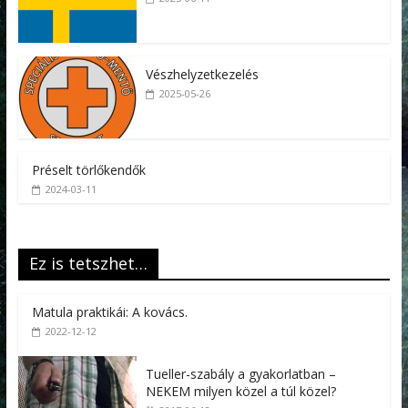
Vészhelyzetkezelés
2025-05-26
Préselt törlőkendők
2024-03-11
Ez is tetszhet…
Matula praktikái: A kovács.
2022-12-12
Tueller-szabály a gyakorlatban –
NEKEM milyen közel a túl közel?