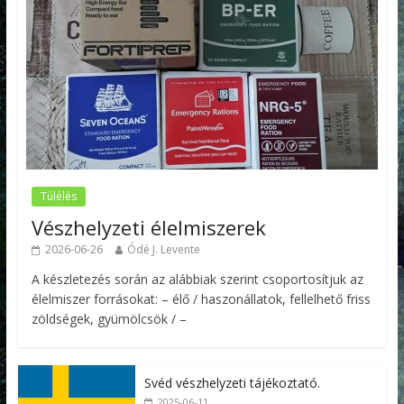
Túlélés
Vészhelyzeti élelmiszerek
2026-06-26
Ódé J. Levente
A készletezés során az alábbiak szerint csoportosítjuk az
élelmiszer forrásokat: – élő / haszonállatok, fellelhető friss
zöldségek, gyümölcsök / –
Svéd vészhelyzeti tájékoztató.
2025-06-11