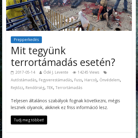
Prepperkedés
Mit tegyünk
terrortámadás esetén?
2017-05-14
Ódé J. Levente
14245 Views
,
,
,
,
,
Autóstámadás
Fegyverestámadás
Fuss
Harcolj
Önvédelem
,
,
,
Rejtőzz
Rendőrség
TEK
Terrortámadás
Teljesen általános szabályok fognak következni, mégis
lesznek olyanok, akiknek ez friss információ lesz.
Tudj meg többet!