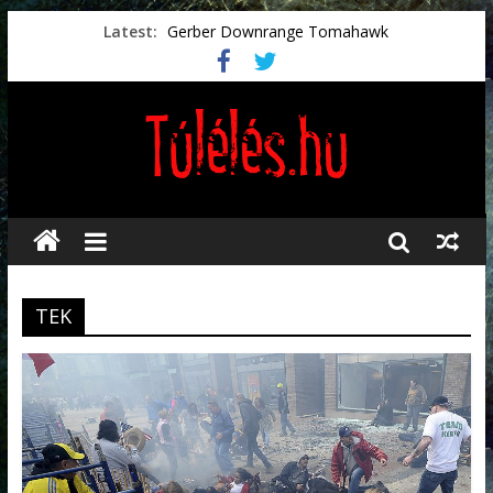
Latest:
Gerber Downrange Tomahawk
Vészhelyzeti élelmiszerek
Svéd vészhelyzeti tájékoztató.
Vészhelyzetkezelés
Préselt törlőkendők
TEK