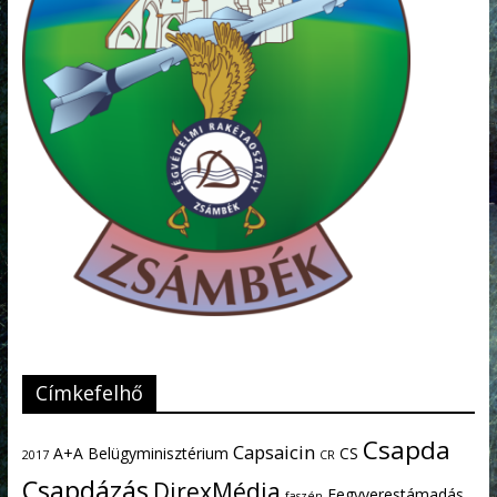
Címkefelhő
Csapda
Capsaicin
A+A
Belügyminisztérium
CS
2017
CR
Csapdázás
DirexMédia
Fegyverestámadás
faszén