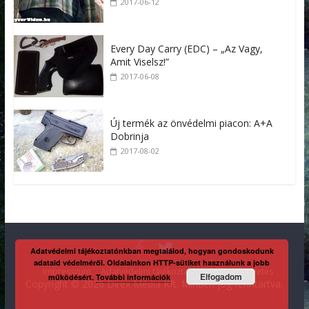
2017-06-12
Every Day Carry (EDC) – „Az Vagy,
Amit Viselsz!”
2017-06-08
Új termék az önvédelmi piacon: A+A
Dobrinja
2017-08-02
Adatvédelmi tájékoztatónkban megtalálod, hogyan gondoskodunk
adataid védelméről. Oldalainkon HTTP-sütiket használunk a jobb
Impresszum
Adatvédelmi tájékoztató
Kaliber előfizetés
Elfogadom
működésért.
További információk
Copyright © 2026 Direx Média Kft. Minden jog fenntartva.