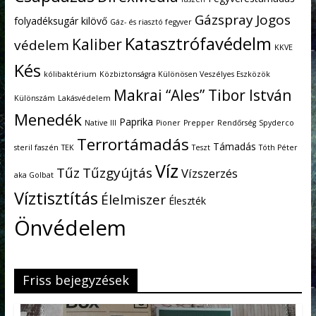
Gázspray
Jogos
folyadéksugár kilövő
Gáz- és riasztó fegyver
Katasztrófavédelm
Kaliber
védelem
KKVE
Kés
kólibaktérium
Közbiztonságra Különösen Veszélyes Eszközök
Makrai “Ales” Tibor István
Különszám
Lakásvédelem
Menedék
Paprika
Native III
Pioner
Prepper
Rendőrség
Spyderco
Terrortámadás
Támadás
steril faszén
TEK
Teszt
Tóth Péter
Víz
Tűz
Tűzgyújtás
Vízszerzés
aka Golbat
Víztisztítás
Élelmiszer
Éleszték
Önvédelem
Friss bejegyzések