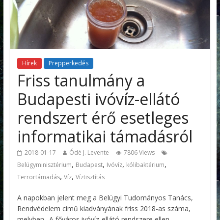
Hírek
Prepperkedés
Friss tanulmány a
Budapesti ivóvíz-ellátó
rendszert érő esetleges
informatikai támadásról
2018-01-17
Ódé J. Levente
7806 Views
,
,
,
,
Belügyminisztérium
Budapest
Ivóvíz
kólibaktérium
,
,
Terrortámadás
Víz
Víztisztítás
A napokban jelent meg a Belügyi Tudományos Tanács,
Rendvédelem című kiadványának friss 2018-as száma,
melyben „A főváros ivóvíz-ellátó rendszere ellen