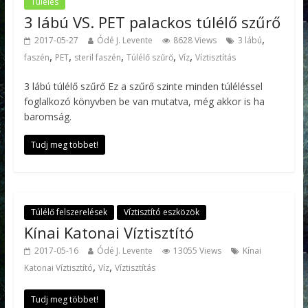
Túlélés
3 lábú VS. PET palackos túlélő szűrő
,
2017-05-27
Ódé J. Levente
8628 Views
3 lábú
,
,
,
,
,
faszén
PET
steril faszén
Túlélő szűrő
Víz
Víztisztítás
3 lábú túlélő szűrő Ez a szűrő szinte minden túléléssel
foglalkozó könyvben be van mutatva, még akkor is ha
baromság.
Tudj meg többet!
Túlélő felszerelések
Víztisztító eszközök
Kínai Katonai Víztisztító
2017-05-16
Ódé J. Levente
13055 Views
Kínai
,
,
Katonai Víztisztító
Víz
Víztisztítás
Tudj meg többet!