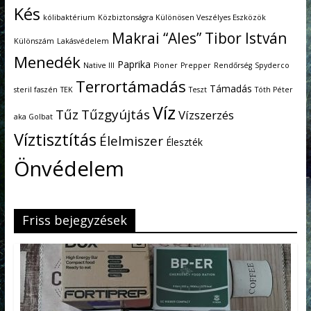
Kés
kólibaktérium
Közbiztonságra Különösen Veszélyes Eszközök
Makrai “Ales” Tibor István
Különszám
Lakásvédelem
Menedék
Paprika
Native III
Pioner
Prepper
Rendőrség
Spyderco
Terrortámadás
Támadás
steril faszén
TEK
Teszt
Tóth Péter
Víz
Tűz
Tűzgyújtás
Vízszerzés
aka Golbat
Víztisztítás
Élelmiszer
Éleszték
Önvédelem
Friss bejegyzések