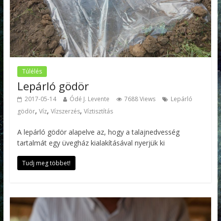
Túlélés
Lepárló gödör
2017-05-14
Ódé J. Levente
7688 Views
Lepárló
,
,
,
gödör
Víz
Vízszerzés
Víztisztítás
A lepárló gödör alapelve az, hogy a talajnedvesség
tartalmát egy üvegház kialakításával nyerjük ki
Tudj meg többet!