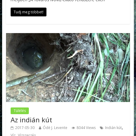
Tudj meg többet!
Túlélés
Az indián kút
,
2017-05-30
Ódé J. Levente
8044 Views
Indián kút
,
Víz
Vízszerzés