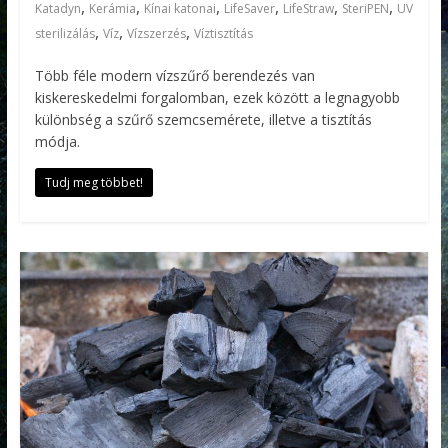
,
,
,
,
,
,
Katadyn
Kerámia
Kínai katonai
LifeSaver
LifeStraw
SteriPEN
UV
,
,
,
sterilizálás
Víz
Vízszerzés
Víztisztítás
Több féle modern vízszűrő berendezés van
kiskereskedelmi forgalomban, ezek között a legnagyobb
különbség a szűrő szemcsemérete, illetve a tisztítás
módja.
Tudj meg többet!