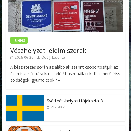
Túlélés
Vészhelyzeti élelmiszerek
2026-06-26
Ódé J. Levente
A készletezés során az alábbiak szerint csoportosítjuk az
élelmiszer forrásokat: – élő / haszonállatok, fellelhető friss
zöldségek, gyümölcsök / –
Svéd vészhelyzeti tájékoztató.
2025-06-11