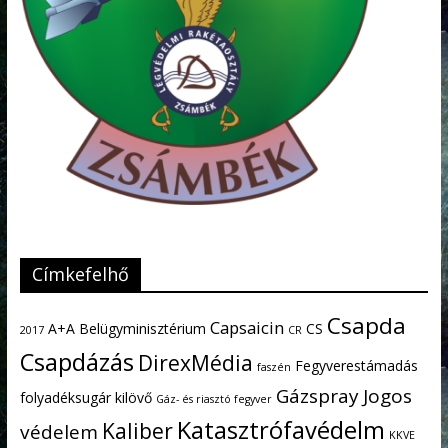
Címkefelhő
Csapda
Capsaicin
A+A
Belügyminisztérium
CS
2017
CR
Csapdázás
DirexMédia
Fegyverestámadás
faszén
Gázspray
Jogos
folyadéksugár kilövő
Gáz- és riasztó fegyver
Katasztrófavédelm
Kaliber
védelem
KKVE