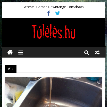
Latest:
Gerber Downrange Tomahawk
Vészhelyzeti élelmiszerek
Svéd vészhelyzeti tájékoztató.
Vészhelyzetkezelés
Préselt törlőkendők
Víz