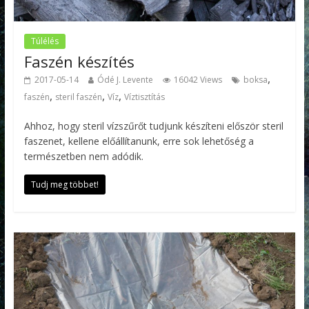
Túlélés
Faszén készítés
,
2017-05-14
Ódé J. Levente
16042 Views
boksa
,
,
,
faszén
steril faszén
Víz
Víztisztítás
Ahhoz, hogy steril vízszűrőt tudjunk készíteni először steril
faszenet, kellene előállítanunk, erre sok lehetőség a
természetben nem adódik.
Tudj meg többet!