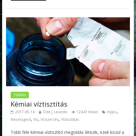
Túlélés
Kémiai víztisztítás
,
2017-05-14
Ódé J. Levente
12443 Views
Hypo
,
,
,
Neomagnol
Víz
Vízszerzés
Víztisztítás
Több féle kémiai víztisztító megoldás létezik, ezek közül a