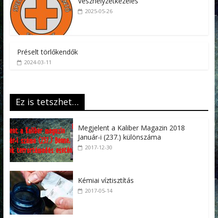
Vészhelyzetkezelés
2025-05-26
Préselt törlőkendők
2024-03-11
Ez is tetszhet…
Megjelent a Kaliber Magazin 2018
Január-i (237.) különszáma
2017-12-30
Kémiai víztisztítás
2017-05-14