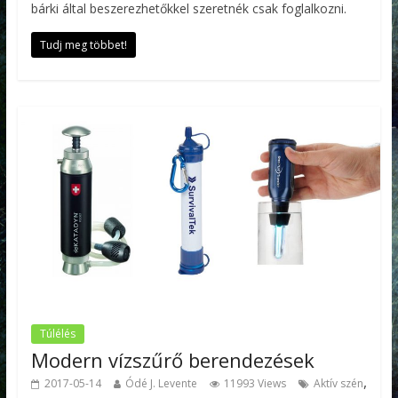
bárki által beszerezhetőkkel szeretnék csak foglalkozni.
Tudj meg többet!
Túlélés
Modern vízszűrő berendezések
,
2017-05-14
Ódé J. Levente
11993 Views
Aktív szén