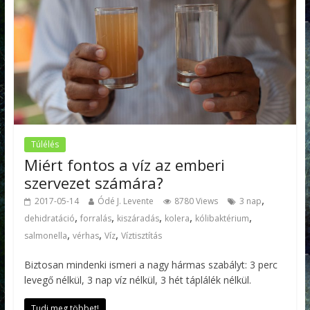
Túlélés
Miért fontos a víz az emberi
szervezet számára?
,
2017-05-14
Ódé J. Levente
8780 Views
3 nap
,
,
,
,
,
dehidratáció
forralás
kiszáradás
kolera
kólibaktérium
,
,
,
salmonella
vérhas
Víz
Víztisztítás
Biztosan mindenki ismeri a nagy hármas szabályt: 3 perc
levegő nélkül, 3 nap víz nélkül, 3 hét táplálék nélkül.
Tudj meg többet!