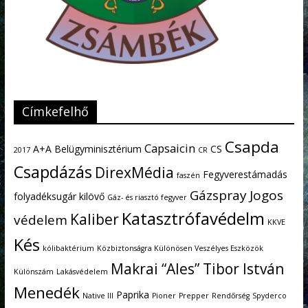
Címkefelhő
Csapda
Capsaicin
A+A
Belügyminisztérium
CS
2017
CR
Csapdázás
DirexMédia
Fegyverestámadás
faszén
Gázspray
Jogos
folyadéksugár kilövő
Gáz- és riasztó fegyver
Katasztrófavédelm
Kaliber
védelem
KKVE
Kés
kólibaktérium
Közbiztonságra Különösen Veszélyes Eszközök
Makrai “Ales” Tibor István
Különszám
Lakásvédelem
Menedék
Paprika
Native III
Pioner
Prepper
Rendőrség
Spyderco