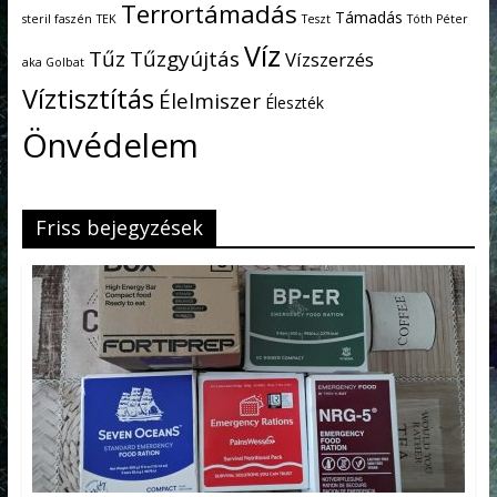
Terrortámadás
Támadás
steril faszén
TEK
Teszt
Tóth Péter
Víz
Tűz
Tűzgyújtás
Vízszerzés
aka Golbat
Víztisztítás
Élelmiszer
Éleszték
Önvédelem
Friss bejegyzések