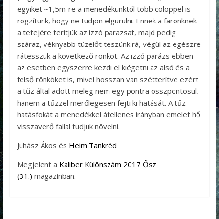
egyiket ~1,5m-re a menedékünktől több cölöppel is
rögzítünk, hogy ne tudjon elgurulni. Ennek a farönknek
a tetejére terítjük az izzó parazsat, majd pedig
száraz, véknyabb tüzelőt teszünk rá, végül az egészre
rátesszük a következő rönköt. Az izzó parázs ebben
az esetben egyszerre kezdi el kiégetni az alsó és a
felső rönköket is, mivel hosszan van szétterítve ezért
a tűz által adott meleg nem egy pontra összpontosul,
hanem a tűzzel merőlegesen fejti ki hatását. A tűz
hatásfokát a menedékkel átellenes irányban emelet hő
visszaverő fallal tudjuk növelni.
Juhász Ákos és
Heim Tankréd
Megjelent a
Kaliber Különszám 2017 Ősz
(31.)
magazinban.