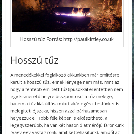
Hosszú tűz Forrás: http://paulkirtley.co.uk
Hosszú tűz
A menedékekkel foglalkozó cikkünkben már említésre
került a hosszú tűz, ennek lényege nem más, mint az,
hogy a fentebb említett tűztípusokkal ellentétben nem
egy kisméretű helyre összpontosul a tűz melege,
hanem a tűz kialakítása miatt akár egész testünket is
melegíteti éjszaka, hiszen azzal párhuzamosan
helyezzük el. Több féle képen is elkészíthető, a
legegyszerűbb, ha van két hasonló átmérőjű farönkünk
(vagy egy vastag rönk, amit kettéhasítunk), amiből az