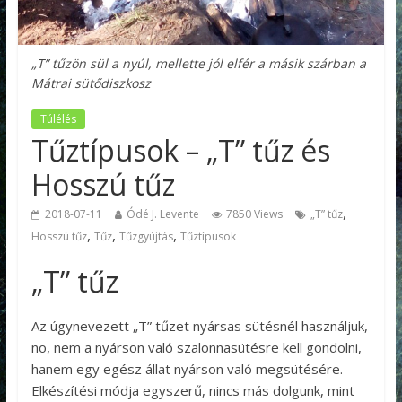
„T” tűzön sül a nyúl, mellette jól elfér a másik szárban a
Mátrai sütődiszkosz
Túlélés
Tűztípusok – „T” tűz és
Hosszú tűz
,
2018-07-11
Ódé J. Levente
7850 Views
„T” tűz
,
,
,
Hosszú tűz
Tűz
Tűzgyújtás
Tűztípusok
„T” tűz
Az úgynevezett „T” tűzet nyársas sütésnél használjuk,
no, nem a nyárson való szalonnasütésre kell gondolni,
hanem egy egész állat nyárson való megsütésére.
Elkészítési módja egyszerű, nincs más dolgunk, mint