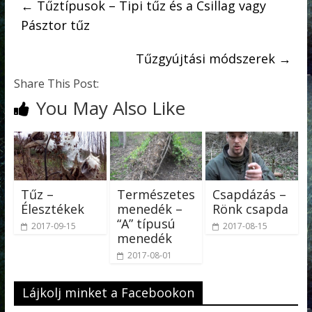
←
Tűztípusok – Tipi tűz és a Csillag vagy
Pásztor tűz
Tűzgyújtási módszerek
→
Share This Post:
You May Also Like
Tűz –
Természetes
Csapdázás –
Élesztékek
menedék –
Rönk csapda
“A” típusú
2017-09-15
2017-08-15
menedék
2017-08-01
Lájkolj minket a Facebookon