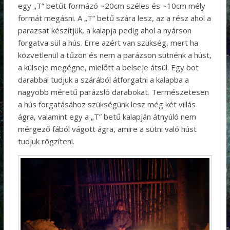
egy „T” betűt formázó ~20cm széles és ~10cm mély
formát megásni. A „T” betű szára lesz, az a rész ahol a
parazsat készítjük, a kalapja pedig ahol a nyárson
forgatva sül a hús. Erre azért van szükség, mert ha
közvetlenül a tűzön és nem a parázson sütnénk a húst,
a külseje megégne, mielőtt a belseje átsül. Egy bot
darabbal tudjuk a szárából átforgatni a kalapba a
nagyobb méretű parázsló darabokat. Természetesen
a hús forgatásához szükségünk lesz még két villás
ágra, valamint egy a „T” betű kalapján átnyúló nem
mérgező fából vágott ágra, amire a sütni való húst
tudjuk rögzíteni.