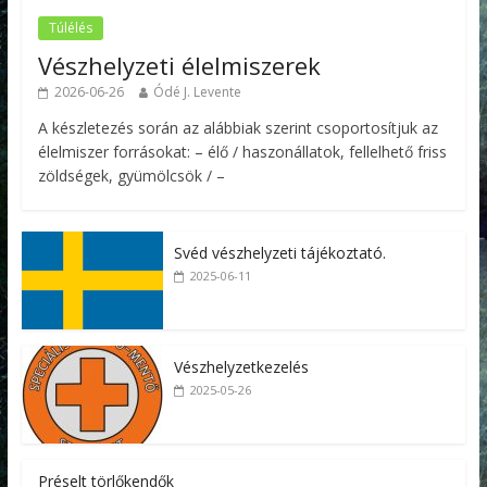
Túlélés
Vészhelyzeti élelmiszerek
2026-06-26
Ódé J. Levente
A készletezés során az alábbiak szerint csoportosítjuk az
élelmiszer forrásokat: – élő / haszonállatok, fellelhető friss
zöldségek, gyümölcsök / –
Svéd vészhelyzeti tájékoztató.
2025-06-11
Vészhelyzetkezelés
2025-05-26
Préselt törlőkendők