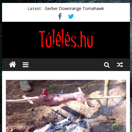
Latest:
Gerber Downrange Tomahawk
Vészhelyzeti élelmiszerek
Svéd vészhelyzeti tájékoztató.
Vészhelyzetkezelés
Préselt törlőkendők