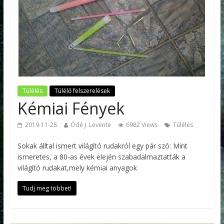
Túlélés
Túlélő felszerelések
Kémiai Fények
2019-11-28
Ódé J. Levente
6982 Views
Túlélés
Sokak álltal ismert világító rudakról egy pár szó: Mint
ismeretes, a 80-as évek elején szabadalmaztatták a
világító rudakat,mely kémiai anyagok
Tudj meg többet!