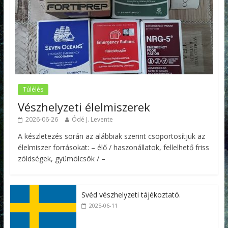
Túlélés
Vészhelyzeti élelmiszerek
2026-06-26
Ódé J. Levente
A készletezés során az alábbiak szerint csoportosítjuk az
élelmiszer forrásokat: – élő / haszonállatok, fellelhető friss
zöldségek, gyümölcsök / –
Svéd vészhelyzeti tájékoztató.
2025-06-11