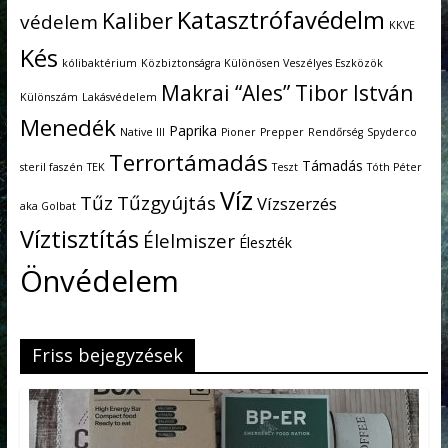
Katasztrófavédelm
Kaliber
védelem
KKVE
Kés
kólibaktérium
Közbiztonságra Különösen Veszélyes Eszközök
Makrai “Ales” Tibor István
Különszám
Lakásvédelem
Menedék
Paprika
Native III
Pioner
Prepper
Rendőrség
Spyderco
Terrortámadás
Támadás
steril faszén
TEK
Teszt
Tóth Péter
Víz
Tűz
Tűzgyújtás
Vízszerzés
aka Golbat
Víztisztítás
Élelmiszer
Éleszték
Önvédelem
Friss bejegyzések