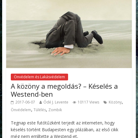
Önvédelem és Lakásvédelem
A közöny a megoldás? – Késelés a
Westend-ben
,
2017-06-07
Ódé J. Levente
10117 Views
Közöny
,
,
Önvédelem
Túlélés
Zombik
Tegnap este futótűzként terjedt az interneten, hogy
késelés történt Budapesten egy plázában, az első cikk
még nem említette a Westend-et,