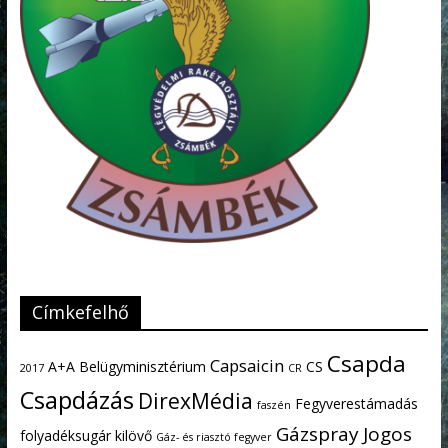
Címkefelhő
Csapda
Capsaicin
A+A
Belügyminisztérium
CS
2017
CR
Csapdázás
DirexMédia
Fegyverestámadás
faszén
Gázspray
Jogos
folyadéksugár kilövő
Gáz- és riasztó fegyver