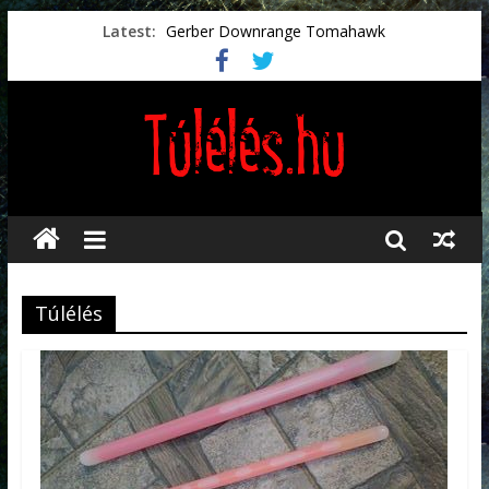
Latest:
Gerber Downrange Tomahawk
Vészhelyzeti élelmiszerek
Svéd vészhelyzeti tájékoztató.
Vészhelyzetkezelés
Préselt törlőkendők
Túlélés