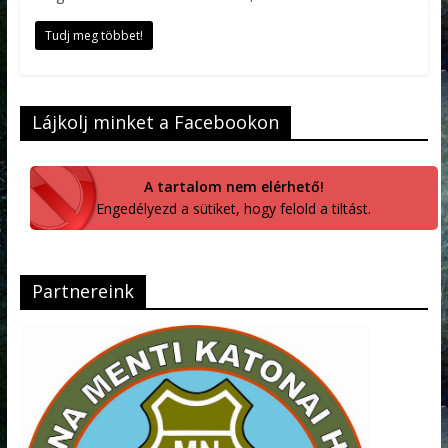
Tudj meg többet!
Lájkolj minket a Facebookon
A tartalom nem elérhető!
Engedélyezd a sütiket, hogy felold a tiltást.
Partnereink