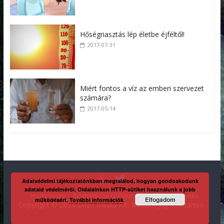
Hőségriasztás lép életbe éjféltől!
2017-07-31
Miért fontos a víz az emberi szervezet
számára?
2017-05-14
Adatvédelmi tájékoztatónkban megtalálod, hogyan gondoskodunk
adataid védelméről. Oldalainkon HTTP-sütiket használunk a jobb
Impresszum
Adatvédelmi tájékoztató
Kaliber előfizetés
Elfogadom
működésért.
További információk
Copyright © 2026 Direx Média Kft. Minden jog fenntartva.