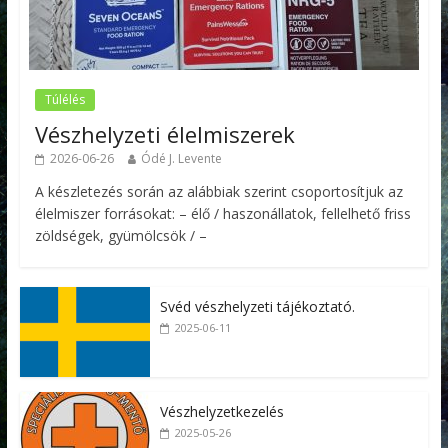
Túlélés
Vészhelyzeti élelmiszerek
2026-06-26
Ódé J. Levente
A készletezés során az alábbiak szerint csoportosítjuk az
élelmiszer forrásokat: – élő / haszonállatok, fellelhető friss
zöldségek, gyümölcsök / –
Svéd vészhelyzeti tájékoztató.
2025-06-11
Vészhelyzetkezelés
2025-05-26