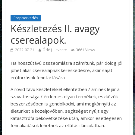
Prepperkedés
Készletezés II. avagy
cserealapok.
2022-07-21
Ódé J. Levente
3661 Views
Ha hosszútávú összeomlásra számítunk, pár dolog jól
jöhet akár cserealapnak kereskedésre, akár saját
erőforrások fenntartására.
A rövid távú készletekkel ellentétben / aminek lejár a
szavatossága / érdemes olyan termékek, eszközök
beszerzésében is gondolkodni, ami megkönnyíti az
életünket a közeljövőben, segítséget nyújt egy
katasztrófa bekövetkezése után, amikor esetlegesen
fennakadások lehetnek az ellátási láncolatban.