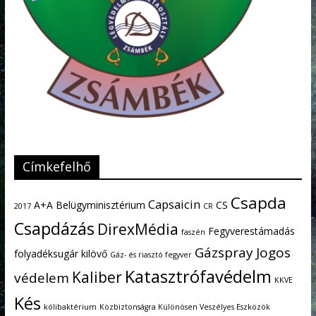
Címkefelhő
Csapda
Capsaicin
A+A
Belügyminisztérium
CS
2017
CR
Csapdázás
DirexMédia
Fegyverestámadás
faszén
Gázspray
Jogos
folyadéksugár kilövő
Gáz- és riasztó fegyver
Katasztrófavédelm
Kaliber
védelem
KKVE
Kés
kólibaktérium
Közbiztonságra Különösen Veszélyes Eszközök