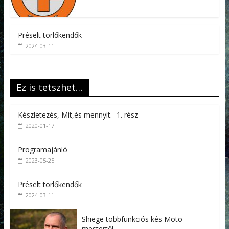
Préselt törlőkendők
2024-03-11
Ez is tetszhet…
Készletezés, Mit,és mennyit. -1. rész-
2020-01-17
Programajánló
2023-05-25
Préselt törlőkendők
2024-03-11
Shiege többfunkciós kés Moto
mestertől