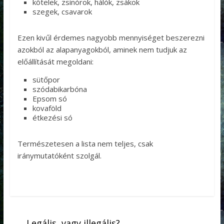
kötelek, zsinórok, hálók, zsákok
szegek, csavarok
Ezen kivűl érdemes nagyobb mennyiséget beszerezni
azokból az alapanyagokból, aminek nem tudjuk az
előállítását megoldani:
sütőpor
szódabikarbóna
Epsom só
kovaföld
étkezési só
Természetesen a lista nem teljes, csak
iránymutatóként szolgál.
←
Legális, vagy illegális?