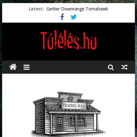
Latest:
Gerber Downrange Tomahawk
Vészhelyzeti élelmiszerek
Svéd vészhelyzeti tájékoztató.
Vészhelyzetkezelés
Préselt törlőkendők