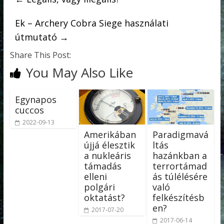
Ek – Archery Cobra Siege használati
útmutató
→
Share This Post:
You May Also Like
Egynapos
cuccos
2022-09-13
Amerikában
Paradigmavá
újjá élesztik
ltás
a nukleáris
hazánkban a
támadás
terrortámad
elleni
ás túlélésére
polgári
való
oktatást?
felkészítésb
en?
2017-07-20
2017-06-14