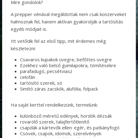
Mire gondolok?
A prepper vénával megáldottak nem csak konzerveket
halmoznak fel, hanem aktívan gyakorolják a tartósítás
egyéb módjait is.
Itt vetődik fel az első tipp, mit érdemes még
készletezni:
Csavaros kupakok üvegre, befőttes üvegre
Ezekhez való belső gumilapokra, tömítésekre
parafadugó, pecsétviasz
celofán
tartósító szerek, só
Simító záras zacskók, alufólia, folpack
Ha saját kerttel rendelkezünk, termelünk:
különböző méretű edények, hordók dézsák
rovarölő szerek, talajfertőtlenítő
csapdák a kártevők ellen: egér, és patkányfogó
Csövek, csapok, idomok, szerelvények