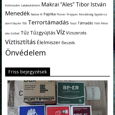
Makrai “Ales” Tibor István
Különszám
Lakásvédelem
Menedék
Paprika
Native III
Pioner
Prepper
Rendőrség
Spyderco
Terrortámadás
Támadás
steril faszén
TEK
Teszt
Tóth Péter
Víz
Tűz
Tűzgyújtás
Vízszerzés
aka Golbat
Víztisztítás
Élelmiszer
Éleszték
Önvédelem
Friss bejegyzések