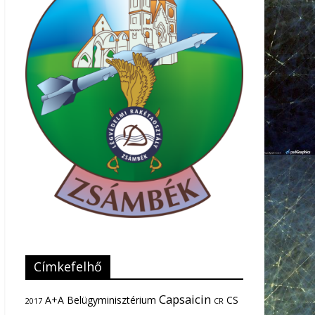
Címkefelhő
Capsaicin
A+A
Belügyminisztérium
CS
2017
CR