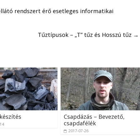
llátó rendszert érő esetleges informatikai
Tűztípusok – „T” tűz és Hosszú tűz
→
készítés
Csapdázás – Bevezető,
csapdafélék
-14
2017-07-26