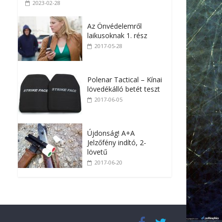
2023-02-28
Az Önvédelemről
laikusoknak 1. rész
2017-05-28
Polenar Tactical – Kínai
lövedékálló betét teszt
2017-06-05
Újdonság! A+A
Jelzőfény indító, 2-
lövetű
2017-06-20