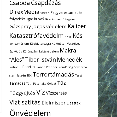
Csapdázás
Csapda
DirexMédia
Fegyverestámadás
faszén
folyadéksugár kilövő
Gáz- és riasztó fegyver
Kaliber
Gázspray
Jogos védelem
Katasztrófavédelm
Kés
KKVE
kólibaktérium
Közbiztonságra Különösen Veszélyes
Makrai
Eszközök
Különszám
Lakásvédelem
Menedék
“Ales” Tibor István
Paprika
Native III
Pioner
Prepper
Rendőrség
Spyderco
Terrortámadás
steril faszén
TEK
Teszt
Tűz
Támadás
Tóth Péter aka Golbat
Víz
Tűzgyújtás
Vízszerzés
Víztisztítás
Élelmiszer
Éleszték
Önvédelem