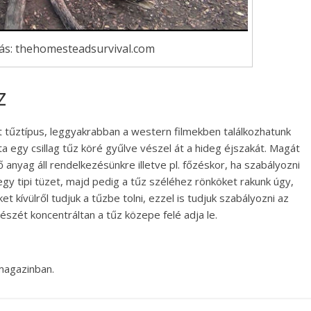
rrás: thehomesteadsurvival.com
z
tt tűztípus, leggyakrabban a western filmekben találkozhatunk
ta egy csillag tűz köré gyűlve vészel át a hideg éjszakát. Magát
 anyag áll rendelkezésünkre illetve pl. főzéskor, ha szabályozni
egy tipi tüzet, majd pedig a tűz széléhez rönköket rakunk úgy,
t kívülről tudjuk a tűzbe tolni, ezzel is tudjuk szabályozni az
észét koncentráltan a tűz közepe felé adja le.
agazinban.