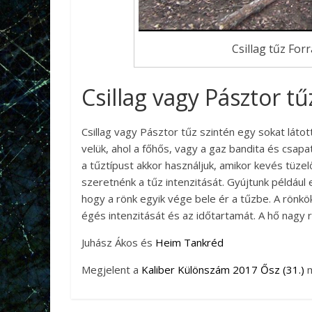
Csillag tűz Fo
Csillag vagy Pásztor tű
Csillag vagy Pásztor tűz szintén egy sokat láto
velük, ahol a főhős, vagy a gaz bandita és csapa
a tűztípust akkor használjuk, amikor kevés tüzelő
szeretnénk a tűz intenzitását. Gyújtunk például 
hogy a rönk egyik vége bele ér a tűzbe. A rönköke
égés intenzitását és az időtartamát. A hő nagy r
Juhász Ákos és
Heim Tankréd
Megjelent a
Kaliber Különszám 2017 Ősz (31.)
m