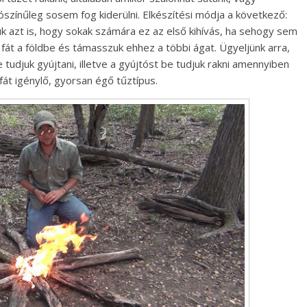
színűleg sosem fog kiderülni. Elkészítési módja a következő:
k azt is, hogy sokak számára ez az első kihívás, ha sehogy sem
fát a földbe és támasszuk ehhez a többi ágat. Ügyeljünk arra,
 tudjuk gyújtani, illetve a gyújtóst be tudjuk rakni amennyiben
ifát igénylő, gyorsan égő tűztípus.