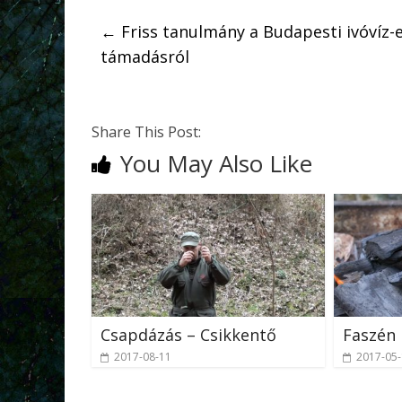
←
Friss tanulmány a Budapesti ivóvíz-e
támadásról
Share This Post:
You May Also Like
Csapdázás – Csikkentő
Faszén 
2017-08-11
2017-05