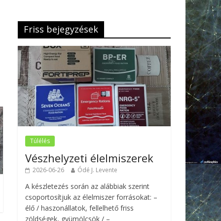
Friss bejegyzések
Túlélés
Vészhelyzeti élelmiszerek
2026-06-26
Ódé J. Levente
A készletezés során az alábbiak szerint
csoportosítjuk az élelmiszer forrásokat: –
élő / haszonállatok, fellelhető friss
zöldségek, gyümölcsök / –