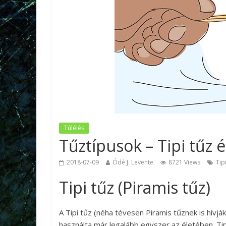
Túlélés
Tűztípusok – Tipi tűz é
2018-07-09
Ódé J. Levente
8721 Views
Tip
Tipi tűz (Piramis tűz)
A Tipi tűz (néha tévesen Piramis tűznek is hívjá
használta már legalább egyszer az életében. Tip