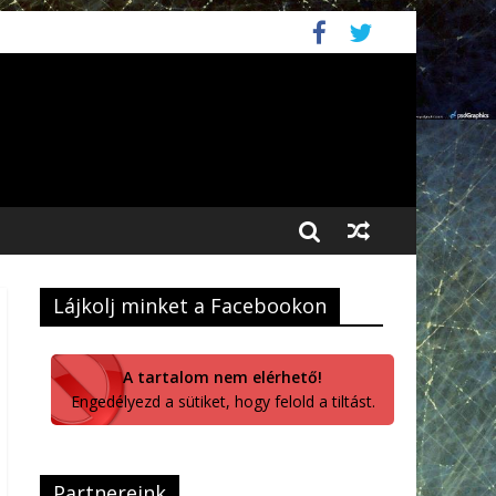
Lájkolj minket a Facebookon
A tartalom nem elérhető!
Engedélyezd a sütiket, hogy felold a tiltást.
Partnereink