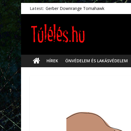
Latest:
Gerber Downrange Tomahawk
Vészhelyzeti élelmiszerek
Svéd vészhelyzeti tájékoztató.
Vészhelyzetkezelés
Préselt törlőkendők
HÍREK
ÖNVÉDELEM ÉS LAKÁSVÉDELEM