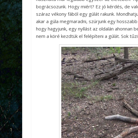
bográcsozunk. Hogy miért? Ez jó kérdés, de való
száraz vékony fából egy gúlát rakunk. Mondhatju
akar a gúla megmaradni, szúrjunk egy hosszabb 
hogy hagyjunk, egy nyílást az oldalán ahonnan be
nem a köré kezdtük el felépíteni a gúlát. Sok tűz