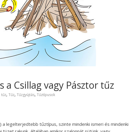
s a Csillag vagy Pásztor tűz
,
,
,
i tűz
Tűz
Tűzgyújtás
Tűztípusok
k) a legelterjedtebb tűztípus, szinte mindenki ismeri és mindenki
i tüzet rakunk, általában amikor szalonnát sütünk, vagy