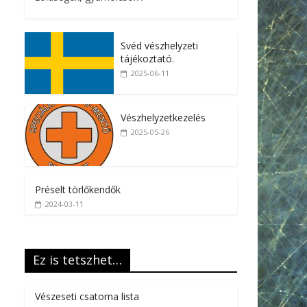
Svéd vészhelyzeti
tájékoztató.
2025-06-11
Vészhelyzetkezelés
2025-05-26
Préselt törlőkendők
2024-03-11
Ez is tetszhet…
Vészeseti csatorna lista