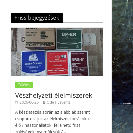
Friss bejegyzések
Túlélés
Vészhelyzeti élelmiszerek
2026-06-26
Ódé J. Levente
A készletezés során az alábbiak szerint
csoportosítjuk az élelmiszer forrásokat: –
élő / haszonállatok, fellelhető friss
zöldségek, gyümölcsök / –