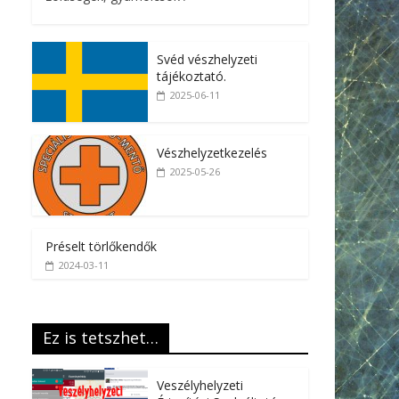
Svéd vészhelyzeti
tájékoztató.
2025-06-11
Vészhelyzetkezelés
2025-05-26
Préselt törlőkendők
2024-03-11
Ez is tetszhet…
Veszélyhelyzeti