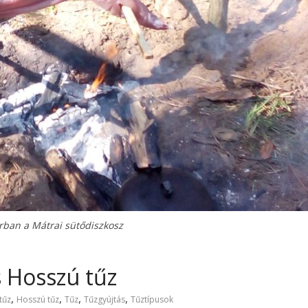
zárban a Mátrai sütődiszkosz
s Hosszú tűz
,
,
,
,
 tűz
Hosszú tűz
Tűz
Tűzgyújtás
Tűztípusok