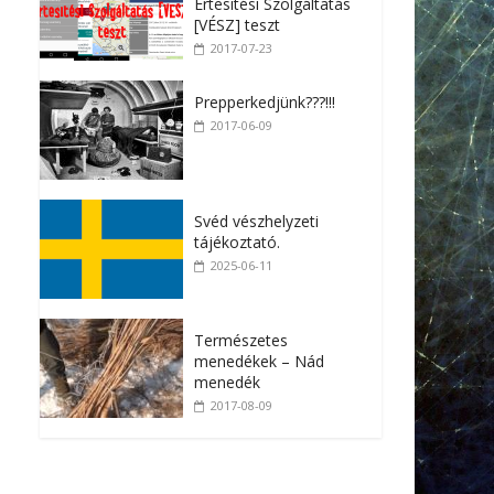
Értesítési Szolgáltatás
[VÉSZ] teszt
2017-07-23
Prepperkedjünk???!!!
2017-06-09
Svéd vészhelyzeti
tájékoztató.
2025-06-11
Természetes
menedékek – Nád
menedék
2017-08-09