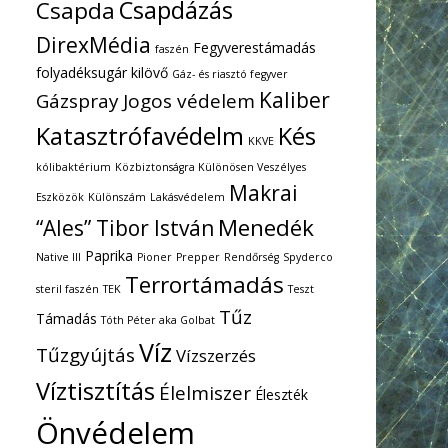
Csapdázás
Csapda
DirexMédia
Fegyverestámadás
faszén
folyadéksugár kilövő
Gáz- és riasztó fegyver
Kaliber
Gázspray
Jogos védelem
Katasztrófavédelm
Kés
KKVE
kólibaktérium
Közbiztonságra Különösen Veszélyes
Makrai
Eszközök
Különszám
Lakásvédelem
Menedék
“Ales” Tibor István
Paprika
Native III
Pioner
Prepper
Rendőrség
Spyderco
Terrortámadás
steril faszén
TEK
Teszt
Tűz
Támadás
Tóth Péter aka Golbat
Víz
Tűzgyújtás
Vízszerzés
Víztisztítás
Élelmiszer
Éleszték
Önvédelem