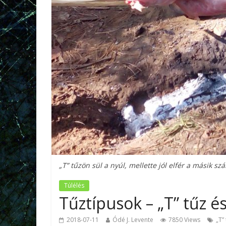
„T” tűzön sül a nyúl, mellette jól elfér a másik s
Túlélés
Tűztípusok – „T” tűz é
2018-07-11
Ódé J. Levente
7850 Views
„T”