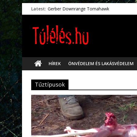
Latest:
Gerber Downrange Tomahawk
Vészhelyzeti élelmiszerek
Svéd vészhelyzeti tájékoztató.
Vészhelyzetkezelés
Préselt törlőkendők
HÍREK
ÖNVÉDELEM ÉS LAKÁSVÉDELEM
Tűztípusok