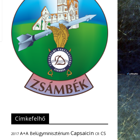
Címkefelhő
Capsaicin
A+A
Belügyminisztérium
CS
2017
CR