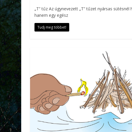
„T” tűz Az úgynevezett „T” tűzet nyársas sütésnél 
hanem egy egész
Tudj meg többet!