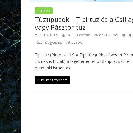
Túlélés
Tűztípusok – Tipi tűz és a Csilla
vagy Pásztor tűz
2018-07-09
Ódé J. Levente
8721 Views
Tip
,
,
Tűz
Tűzgyújtás
Tűztípusok
Tipi tűz (Piramis tűz) A Tipi tűz (néha tévesen Pira
tűznek is hívják) a legelterjedtebb tűztípus, szinte
mindenki ismeri és
Tudj meg többet!