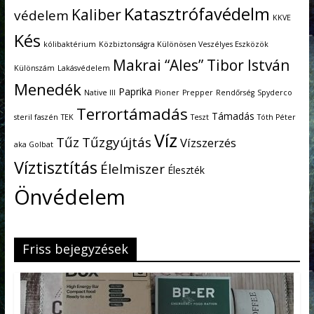
Katasztrófavédelm
Kaliber
védelem
KKVE
Kés
kólibaktérium
Közbiztonságra Különösen Veszélyes Eszközök
Makrai “Ales” Tibor István
Különszám
Lakásvédelem
Menedék
Paprika
Native III
Pioner
Prepper
Rendőrség
Spyderco
Terrortámadás
Támadás
steril faszén
TEK
Teszt
Tóth Péter
Víz
Tűz
Tűzgyújtás
Vízszerzés
aka Golbat
Víztisztítás
Élelmiszer
Éleszték
Önvédelem
Friss bejegyzések