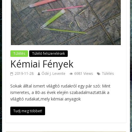
Túlélés
Túlélő felszerelések
Kémiai Fények
2019-11-28
Ódé J. Levente
6981 Views
Túlélés
Sokak álltal ismert világító rudakról egy pár szó: Mint
ismeretes, a 80-as évek elején szabadalmaztatták a
világító rudakat,mely kémiai anyagok
Tudj meg többet!