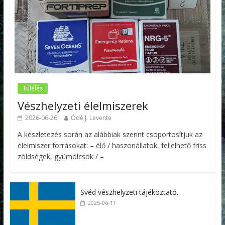
Túlélés
Vészhelyzeti élelmiszerek
2026-06-26
Ódé J. Levente
A készletezés során az alábbiak szerint csoportosítjuk az
élelmiszer forrásokat: – élő / haszonállatok, fellelhető friss
zöldségek, gyümölcsök / –
Svéd vészhelyzeti tájékoztató.
2025-06-11