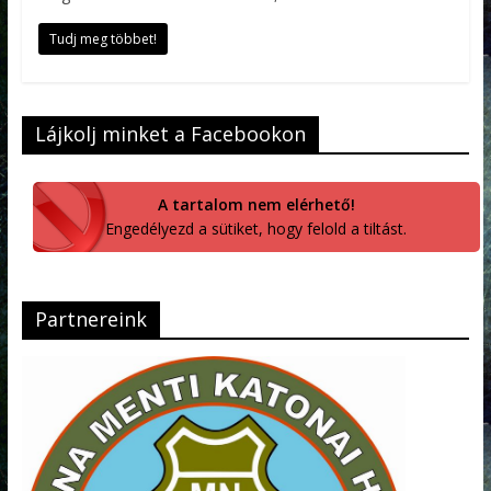
Tudj meg többet!
Lájkolj minket a Facebookon
A tartalom nem elérhető!
Engedélyezd a sütiket, hogy felold a tiltást.
Partnereink