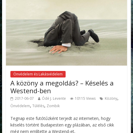
Önvédelem és Lakásvédelem
A közöny a megoldás? – Késelés a
Westend-ben
,
2017-06-07
Ódé J. Levente
10115 Views
Közöny
,
,
Önvédelem
Túlélés
Zombik
Tegnap este futótűzként terjedt az interneten, hogy
késelés történt Budapesten egy plázában, az első cikk
még nem említette a Westend-et,