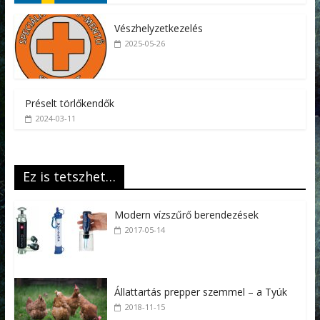
Vészhelyzetkezelés
2025-05-26
Préselt törlőkendők
2024-03-11
Ez is tetszhet…
Modern vízszűrő berendezések
2017-05-14
Állattartás prepper szemmel – a Tyúk
2018-11-15