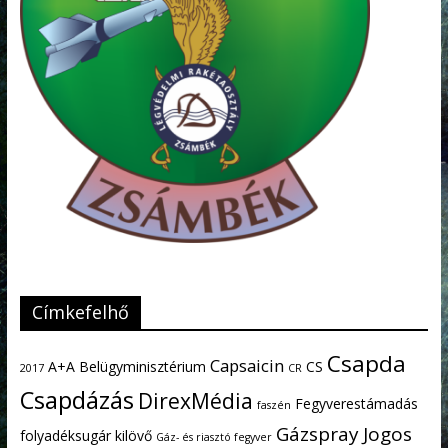
Címkefelhő
Csapda
Capsaicin
A+A
Belügyminisztérium
CS
2017
CR
Csapdázás
DirexMédia
Fegyverestámadás
faszén
Gázspray
Jogos
folyadéksugár kilövő
Gáz- és riasztó fegyver