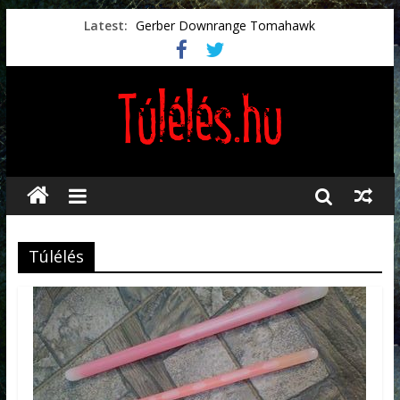
Latest:
Gerber Downrange Tomahawk
Vészhelyzeti élelmiszerek
Svéd vészhelyzeti tájékoztató.
Vészhelyzetkezelés
Préselt törlőkendők
Túlélés