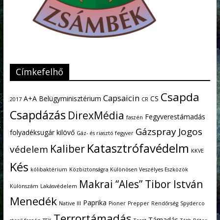
Címkefelhő
Csapda
Capsaicin
A+A
Belügyminisztérium
CS
2017
CR
Csapdázás
DirexMédia
Fegyverestámadás
faszén
Gázspray
Jogos
folyadéksugár kilövő
Gáz- és riasztó fegyver
Katasztrófavédelm
Kaliber
védelem
KKVE
Kés
kólibaktérium
Közbiztonságra Különösen Veszélyes Eszközök
Makrai “Ales” Tibor István
Különszám
Lakásvédelem
Menedék
Paprika
Native III
Pioner
Prepper
Rendőrség
Spyderco
Terrortámadás
Támadás