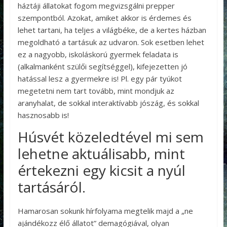
háztáji állatokat fogom megvizsgálni prepper
szempontból. Azokat, amiket akkor is érdemes és
lehet tartani, ha teljes a világbéke, de a kertes házban
megoldható a tartásuk az udvaron. Sok esetben lehet
ez a nagyobb, iskoláskorú gyermek feladata is
(alkalmanként szülői segítséggel), kifejezetten jó
hatással lesz a gyermekre is! Pl. egy pár tyúkot
megetetni nem tart tovább, mint mondjuk az
aranyhalat, de sokkal interaktívabb jószág, és sokkal
hasznosabb is!
Húsvét közeledtével mi sem
lehetne aktuálisabb, mint
értekezni egy kicsit a nyúl
tartásáról.
Hamarosan sokunk hírfolyama megtelik majd a „ne
ajándékozz élő állatot” demagógiával, olyan