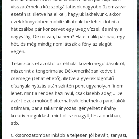
visszatérnek a közszolgáltatások nagyobb üzemzavar
esetén is. Illetve ha el kell, hagyjuk lakhelyünk, akkor
ezek könnyebben mobilizálhatóak: be lehet dobni a
hátizsákba pár konzervet egy üveg vízzel, és irány a
nagyvilág. De mi van, ha nem? Ha elmúlik pár nap, egy
hét, és még mindig nem látszik a fény az alagút
végén…
Tekintsünk el azoktól az éhhalál közeli megoldásoktól,
miszerint a tengerimalac Dél-Amerikában kedvelt
csemege (tehát ehető), illetve a gyerek lógófülű
dísznyula nyúzás után szintén pont ugyanolyan finom
lehet, mint a rendes házi nyúl, csak kisebb adag… De
azért ezek működő alternatívák lehetnek a panellakók
számára, bár a takarmányozás igényelhet néhány
kreatív megoldást, mint pl. szénagyűjtés a parkban,
stb.
Cikksorozatomban inkább a teljesen jól bevált, tanyasi,