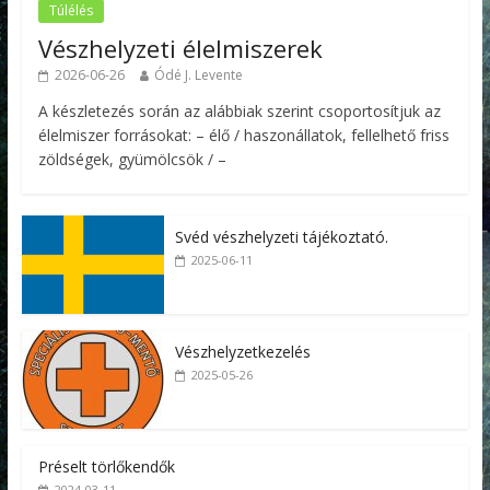
Túlélés
Vészhelyzeti élelmiszerek
2026-06-26
Ódé J. Levente
A készletezés során az alábbiak szerint csoportosítjuk az
élelmiszer forrásokat: – élő / haszonállatok, fellelhető friss
zöldségek, gyümölcsök / –
Svéd vészhelyzeti tájékoztató.
2025-06-11
Vészhelyzetkezelés
2025-05-26
Préselt törlőkendők
2024-03-11