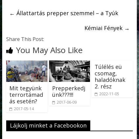
←
Állattartás prepper szemmel – a Tyúk
Kémiai Fények
→
Share This Post:
You May Also Like
Túlélés eü
csomag,
haladóknak
2. rész
Mit tegyünk
Prepperkedj
terrortámad
ünk???!!!
2022-11-05
ás esetén?
2017-06-09
2017-05-14
Lájkolj minket a Facebookon