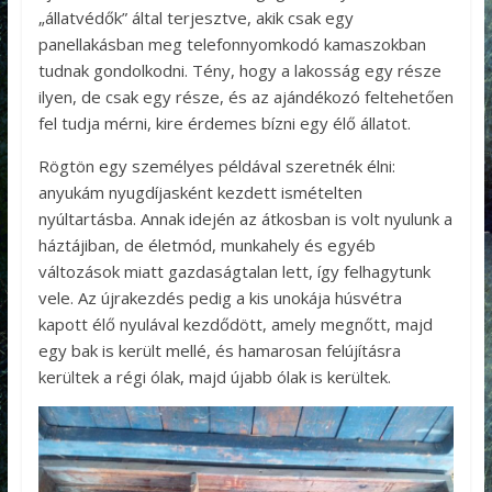
„állatvédők” által terjesztve, akik csak egy
panellakásban meg telefonnyomkodó kamaszokban
tudnak gondolkodni. Tény, hogy a lakosság egy része
ilyen, de csak egy része, és az ajándékozó feltehetően
fel tudja mérni, kire érdemes bízni egy élő állatot.
Rögtön egy személyes példával szeretnék élni:
anyukám nyugdíjasként kezdett ismételten
nyúltartásba. Annak idején az átkosban is volt nyulunk a
háztájiban, de életmód, munkahely és egyéb
változások miatt gazdaságtalan lett, így felhagytunk
vele. Az újrakezdés pedig a kis unokája húsvétra
kapott élő nyulával kezdődött, amely megnőtt, majd
egy bak is került mellé, és hamarosan felújításra
kerültek a régi ólak, majd újabb ólak is kerültek.