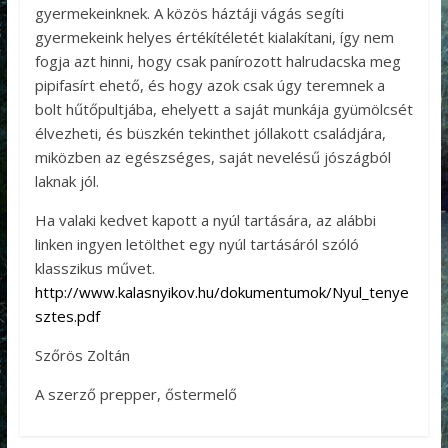
gyermekeinknek. A közös háztáji vágás segíti
gyermekeink helyes értékítéletét kialakítani, így nem
fogja azt hinni, hogy csak panírozott halrudacska meg
pipifasírt ehető, és hogy azok csak úgy teremnek a
bolt hűtőpultjába, ehelyett a saját munkája gyümölcsét
élvezheti, és büszkén tekinthet jóllakott családjára,
miközben az egészséges, saját nevelésű jószágból
laknak jól.
Ha valaki kedvet kapott a nyúl tartására, az alábbi
linken ingyen letölthet egy nyúl tartásáról szóló
klasszikus művet.
http://www.kalasnyikov.hu/dokumentumok/Nyul_tenye
sztes.pdf
Szőrös Zoltán
A szerző prepper, őstermelő