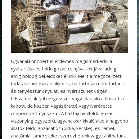
Ugyanakkor miért is érdemes megismerkedni a
nyúltartás- és feldolgozás csínjával-bínjával addig,
amíg boldog békeidőket élünk? Mert a megszerzett
tudás velünk marad akkor is, ha tartósan nem tartunk
és tenyésztünk nyulat, és nyári szünet végén
felszámoljuk (jól megesszük vagy eladjuk) a húsvétra
kapott, de közben vágáséretté vagy ivaréretté
cseperedett nyuszikat. A háztáji nyúlfeldolgozás
viszonylag egyszerű, ugyanakkor kiváló alap a nagyobb
állatok feldolgozásához (birka, kecske), és remek
anatómiai ismereteket szerezhetünk vagy taníthatunk