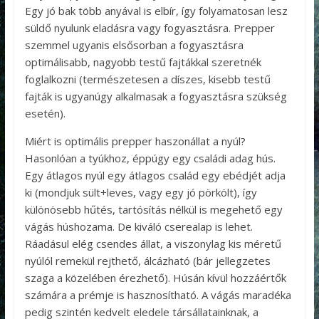
Egy jó bak több anyával is elbír, így folyamatosan lesz
süldő nyulunk eladásra vagy fogyasztásra. Prepper
szemmel ugyanis elsősorban a fogyasztásra
optimálisabb, nagyobb testű fajtákkal szeretnék
foglalkozni (természetesen a díszes, kisebb testű
fajták is ugyanúgy alkalmasak a fogyasztásra szükség
esetén).
Miért is optimális prepper haszonállat a nyúl?
Hasonlóan a tyúkhoz, éppúgy egy családi adag hús.
Egy átlagos nyúl egy átlagos család egy ebédjét adja
ki (mondjuk sült+leves, vagy egy jó pörkölt), így
különösebb hűtés, tartósítás nélkül is megehető egy
vágás húshozama. De kiváló cserealap is lehet.
Ráadásul elég csendes állat, a viszonylag kis méretű
nyúlól remekül rejthető, álcázható (bár jellegzetes
szaga a közelében érezhető). Húsán kívül hozzáértők
számára a prémje is hasznosítható. A vágás maradéka
pedig szintén kedvelt eledele társállatainknak, a