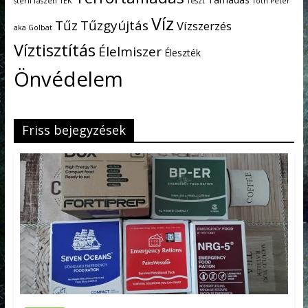
steril faszén
TEK
Teszt
Tóth Péter
Víz
Tűz
Tűzgyújtás
Vízszerzés
aka Golbat
Víztisztítás
Élelmiszer
Éleszték
Önvédelem
Friss bejegyzések