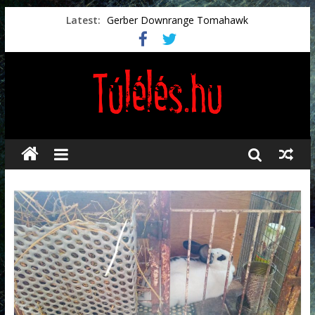
Latest:
Gerber Downrange Tomahawk
Vészhelyzeti élelmiszerek
Svéd vészhelyzeti tájékoztató.
Vészhelyzetkezelés
Préselt törlőkendők