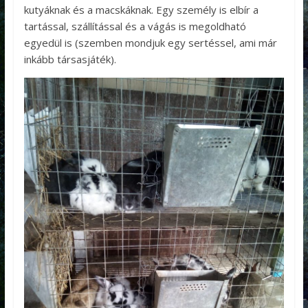
kutyáknak és a macskáknak. Egy személy is elbír a
tartással, szállítással és a vágás is megoldható
egyedül is (szemben mondjuk egy sertéssel, ami már
inkább társasjáték).