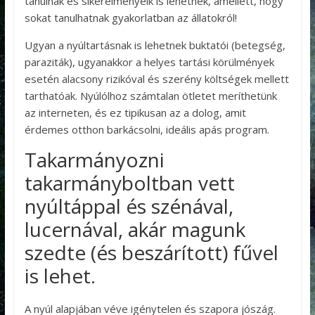
tanulnak és sikerélményeik is lehetnek, amellett, hogy
sokat tanulhatnak gyakorlatban az állatokról!
Ugyan a nyúltartásnak is lehetnek buktatói (betegség,
paraziták), ugyanakkor a helyes tartási körülmények
esetén alacsony rizikóval és szerény költségek mellett
tarthatóak. Nyúlólhoz számtalan ötletet meríthetünk
az interneten, és ez tipikusan az a dolog, amit
érdemes otthon barkácsolni, ideális apás program.
Takarmányozni
takarmányboltban vett
nyúltáppal és szénával,
lucernával, akár magunk
szedte (és beszárított) fűvel
is lehet.
A nyúl alapjában véve igénytelen és szapora jószág.