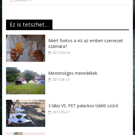
Ez is tetszhet…
Miért fontos a víz az emberi szervezet
számára?
2017-05-14
Mesterséges menedékek
2017-08-13
3 lábú VS. PET palackos túlélő szűrő
2017-05-27