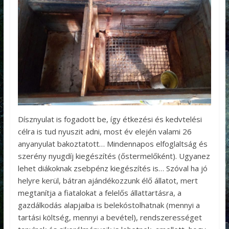
Dísznyulat is fogadott be, így étkezési és kedvtelési
célra is tud nyuszit adni, most év elején valami 26
anyanyulat bakoztatott… Mindennapos elfoglaltság és
szerény nyugdíj kiegészítés (őstermelőként). Ugyanez
lehet diákoknak zsebpénz kiegészítés is… Szóval ha jó
helyre kerül, bátran ajándékozzunk élő állatot, mert
megtanítja a fiatalokat a felelős állattartásra, a
gazdálkodás alapjaiba is belekóstolhatnak (mennyi a
tartási költség, mennyi a bevétel), rendszerességet