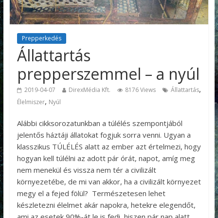
Prepperkedés
Állattartás
prepperszemmel – a nyúl
,
2019-04-07
DirexMédia Kft.
8176 Views
Állattartás
,
Élelmiszer
Nyúl
Alábbi cikksorozatunkban a túlélés szempontjából
jelentős háztáji állatokat fogjuk sorra venni. Ugyan a
klasszikus TÚLÉLÉS alatt az ember azt értelmezi, hogy
hogyan kell túlélni az adott pár órát, napot, amíg meg
nem menekül és vissza nem tér a civilizált
környezetébe, de mi van akkor, ha a civilizált környezet
megy el a fejed fölül? Természetesen lehet
készletezni élelmet akár napokra, hetekre elegendőt,
ami az esetek 90%-át le is fedi, hiszen pár nap alatt