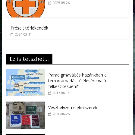
2025-05-26
Préselt törlőkendők
2024-03-11
Ez is tetszhet…
Paradigmaváltás hazánkban a
terrortámadás túlélésére való
felkészítésben?
2017-06-14
Vészhelyzeti élelmiszerek
2026-06-26