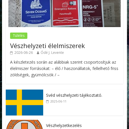
Túlélés
Vészhelyzeti élelmiszerek
2026-06-26
Ódé J. Levente
A készletezés során az alábbiak szerint csoportosítjuk az
élelmiszer forrásokat: – élő / haszonállatok, fellelhető friss
zöldségek, gyümölcsök / –
Svéd vészhelyzeti tájékoztató.
2025-06-11
Vészhelyzetkezelés