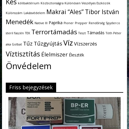
Kés
kólibaktérium
Közbiztonságra Különösen Veszélyes Eszközök
Makrai “Ales” Tibor István
Különszám
Lakásvédelem
Menedék
Paprika
Native III
Pioner
Prepper
Rendőrség
Spyderco
Terrortámadás
Támadás
steril faszén
TEK
Teszt
Tóth Péter
Víz
Tűz
Tűzgyújtás
Vízszerzés
aka Golbat
Víztisztítás
Élelmiszer
Éleszték
Önvédelem
Friss bejegyzések