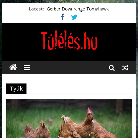
Latest:
Gerber Downrange Tomahawk
Vészhelyzeti élelmiszerek
Svéd vészhelyzeti tájékoztató.
Vészhelyzetkezelés
Préselt törlőkendők
Tyúk