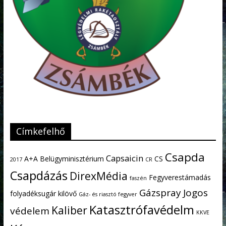
Címkefelhő
Csapda
Capsaicin
A+A
Belügyminisztérium
CS
2017
CR
Csapdázás
DirexMédia
Fegyverestámadás
faszén
Gázspray
Jogos
folyadéksugár kilövő
Gáz- és riasztó fegyver
Katasztrófavédelm
Kaliber
védelem
KKVE