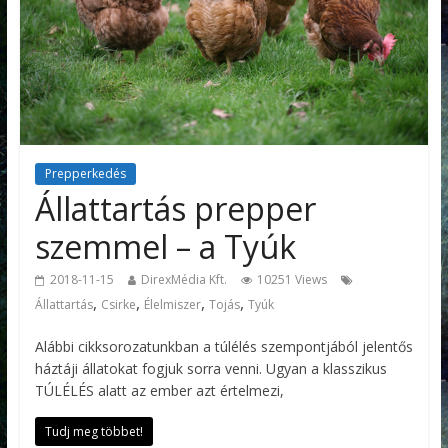
Prepperkedés
Állattartás prepper
szemmel – a Tyúk
2018-11-15
DirexMédia Kft.
10251 Views
,
,
,
,
Állattartás
Csirke
Élelmiszer
Tojás
Tyúk
Alábbi cikksorozatunkban a túlélés szempontjából jelentős
háztáji állatokat fogjuk sorra venni. Ugyan a klasszikus
TÚLÉLÉS alatt az ember azt értelmezi,
Tudj meg többet!