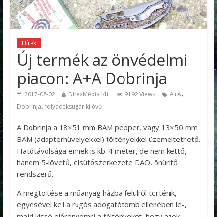
Hírek
Új termék az önvédelmi
piacon: A+A Dobrinja
,
2017-08-02
DirexMédia Kft.
9192 Views
A+A
,
Dobrinja
folyadéksugár kilövő
A Dobrinja a 18×51 mm BAM pepper, vagy 13×50 mm
BAM (adapterhüvelyekkel) töltényekkel üzemeltethető.
Hatótávolsága ennek is kb. 4 méter, de nem kettő,
hanem 5-lövetű, elsütőszerkezete DAO, önürítő
rendszerű.
A megtöltése a műanyag házba felülről történik,
egyesével kell a rugós adogatótömb ellenében le-,
majd kissé előrenyomni a töltényeket, hogy azok