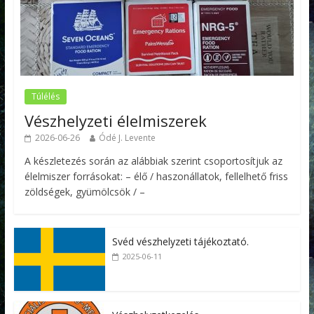
Túlélés
Vészhelyzeti élelmiszerek
2026-06-26
Ódé J. Levente
A készletezés során az alábbiak szerint csoportosítjuk az
élelmiszer forrásokat: – élő / haszonállatok, fellelhető friss
zöldségek, gyümölcsök / –
Svéd vészhelyzeti tájékoztató.
2025-06-11