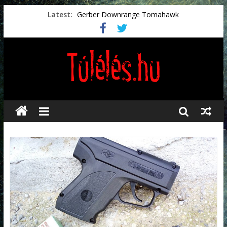
Latest:
Gerber Downrange Tomahawk
Vészhelyzeti élelmiszerek
Svéd vészhelyzeti tájékoztató.
Vészhelyzetkezelés
Préselt törlőkendők