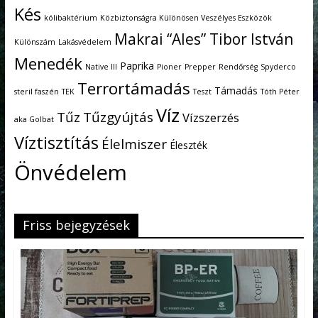
Kés
kólibaktérium
Közbiztonságra Különösen Veszélyes Eszközök
Makrai “Ales” Tibor István
Különszám
Lakásvédelem
Menedék
Paprika
Native III
Pioner
Prepper
Rendőrség
Spyderco
Terrortámadás
Támadás
steril faszén
TEK
Teszt
Tóth Péter
Víz
Tűz
Tűzgyújtás
Vízszerzés
aka Golbat
Víztisztítás
Élelmiszer
Éleszték
Önvédelem
Friss bejegyzések