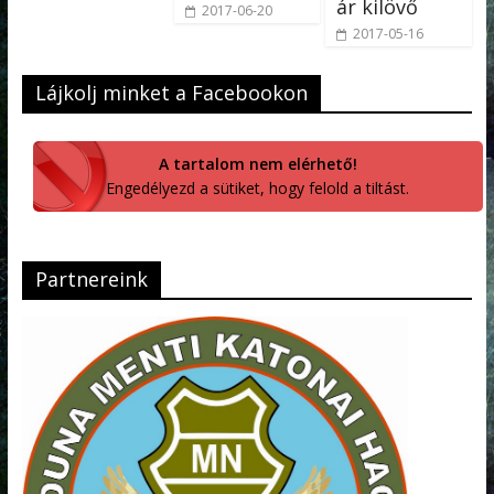
ár kilövő
2017-06-20
2017-05-16
Lájkolj minket a Facebookon
A tartalom nem elérhető!
Engedélyezd a sütiket, hogy felold a tiltást.
Partnereink