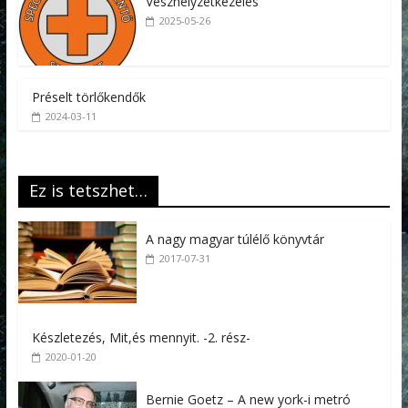
Vészhelyzetkezelés
2025-05-26
Préselt törlőkendők
2024-03-11
Ez is tetszhet…
A nagy magyar túlélő könyvtár
2017-07-31
Készletezés, Mit,és mennyit. -2. rész-
2020-01-20
Bernie Goetz – A new york-i metró