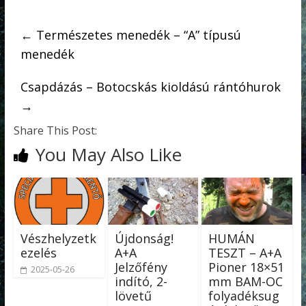
←
Természetes menedék – “A” típusú
menedék
Csapdázás – Botocskás kioldású rántóhurok
→
Share This Post:
You May Also Like
Vészhelyzetk
Újdonság!
HUMÁN
ezelés
A+A
TESZT – A+A
Jelzőfény
Pioner 18×51
2025-05-26
indító, 2-
mm BAM-OC
lövetű
folyadéksug