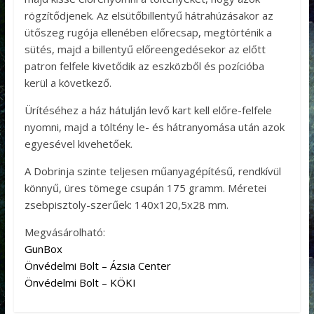
rögzítődjenek. Az elsütőbillentyű hátrahúzásakor az
ütőszeg rugója ellenében előrecsap, megtörténik a
sütés, majd a billentyű előreengedésekor az előtt
patron felfele kivetődik az eszközből és pozícióba
kerül a következő.
Ürítéséhez a ház hátulján levő kart kell előre-felfele
nyomni, majd a töltény le- és hátranyomása után azok
egyesével kivehetőek.
A Dobrinja szinte teljesen műanyagépítésű, rendkívül
könnyű, üres tömege csupán 175 gramm. Méretei
zsebpisztoly-szerűek: 140х120,5х28 mm.
Megvásárolható:
GunBox
Önvédelmi Bolt – Ázsia Center
Önvédelmi Bolt – KÖKI