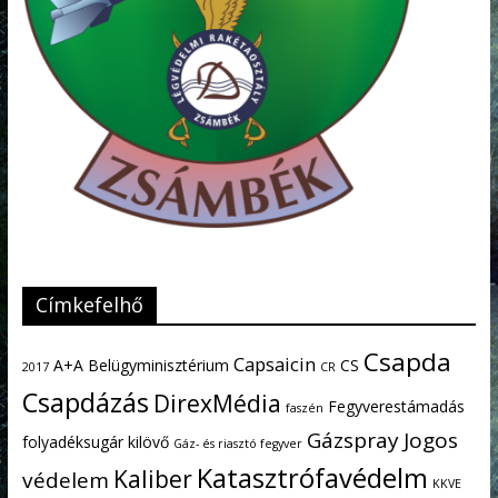
Címkefelhő
Csapda
Capsaicin
A+A
Belügyminisztérium
CS
2017
CR
Csapdázás
DirexMédia
Fegyverestámadás
faszén
Gázspray
Jogos
folyadéksugár kilövő
Gáz- és riasztó fegyver
Katasztrófavédelm
Kaliber
védelem
KKVE