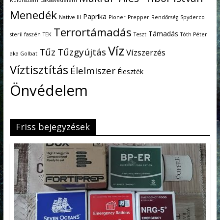
Különszám
Lakásvédelem
Menedék
Paprika
Native III
Pioner
Prepper
Rendőrség
Spyderco
Terrortámadás
Támadás
steril faszén
TEK
Teszt
Tóth Péter
Víz
Tűz
Tűzgyújtás
Vízszerzés
aka Golbat
Víztisztítás
Élelmiszer
Éleszték
Önvédelem
Friss bejegyzések