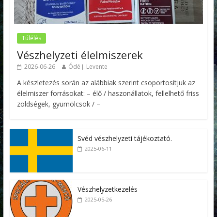
Túlélés
Vészhelyzeti élelmiszerek
2026-06-26
Ódé J. Levente
A készletezés során az alábbiak szerint csoportosítjuk az
élelmiszer forrásokat: – élő / haszonállatok, fellelhető friss
zöldségek, gyümölcsök / –
Svéd vészhelyzeti tájékoztató.
2025-06-11
Vészhelyzetkezelés
2025-05-26