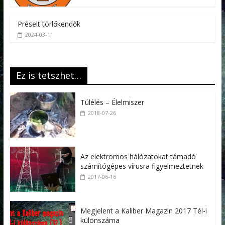
Préselt törlőkendők
2024-03-11
Ez is tetszhet…
Túlélés – Élelmiszer
2018-07-26
Az elektromos hálózatokat támadó
számítógépes vírusra figyelmeztetnek
2017-06-16
Megjelent a Kaliber Magazin 2017 Tél-i
különszáma