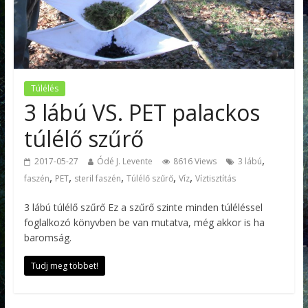
Túlélés
3 lábú VS. PET palackos
túlélő szűrő
,
2017-05-27
Ódé J. Levente
8616 Views
3 lábú
,
,
,
,
,
faszén
PET
steril faszén
Túlélő szűrő
Víz
Víztisztítás
3 lábú túlélő szűrő Ez a szűrő szinte minden túléléssel
foglalkozó könyvben be van mutatva, még akkor is ha
baromság.
Tudj meg többet!