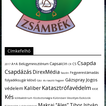
Címkefelhő
Csapda
Capsaicin
A+A
Belügyminisztérium
CS
2017
CR
Csapdázás
DirexMédia
Fegyverestámadás
faszén
Gázspray
Jogos
folyadéksugár kilövő
Gáz- és riasztó fegyver
Katasztrófavédelm
Kaliber
védelem
KKVE
Kés
kólibaktérium
Közbiztonságra Különösen Veszélyes Eszközök
Makrai “Ales” Tibor István