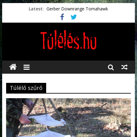
Latest:
Gerber Downrange Tomahawk
Vészhelyzeti élelmiszerek
Svéd vészhelyzeti tájékoztató.
Vészhelyzetkezelés
Préselt törlőkendők
Túlélő szűrő