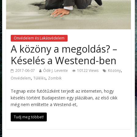
Önvédelem és Lakásvédelem
A közöny a megoldás? –
Késelés a Westend-ben
,
2017-06-07
Ódé J. Levente
10122 Views
Közöny
,
,
Önvédelem
Túlélés
Zombik
Tegnap este futótűzként terjedt az interneten, hogy
késelés történt Budapesten egy plázában, az első cikk
még nem említette a Westend-et,
Tudj meg többet!