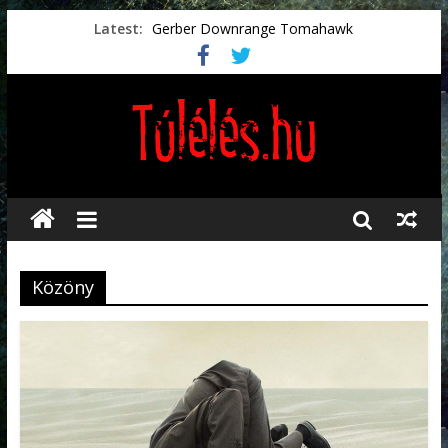
Latest:
Gerber Downrange Tomahawk
Vészhelyzeti élelmiszerek
Svéd vészhelyzeti tájékoztató.
Vészhelyzetkezelés
Préselt törlőkendők
Közöny