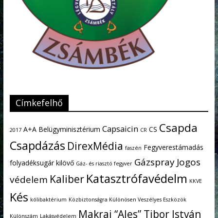
Címkefelhő
Csapda
Capsaicin
A+A
Belügyminisztérium
CS
2017
CR
Csapdázás
DirexMédia
Fegyverestámadás
faszén
Gázspray
Jogos
folyadéksugár kilövő
Gáz- és riasztó fegyver
Katasztrófavédelm
Kaliber
védelem
KKVE
Kés
kólibaktérium
Közbiztonságra Különösen Veszélyes Eszközök
Makrai “Ales” Tibor István
Különszám
Lakásvédelem