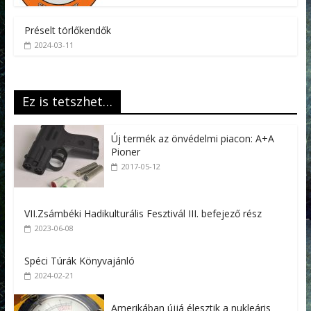
Préselt törlőkendők
2024-03-11
Ez is tetszhet…
Új termék az önvédelmi piacon: A+A
Pioner
2017-05-12
VII.Zsámbéki Hadikulturális Fesztivál III. befejező rész
2023-06-08
Spéci Túrák Könyvajánló
2024-02-21
Amerikában újjá élesztik a nukleáris