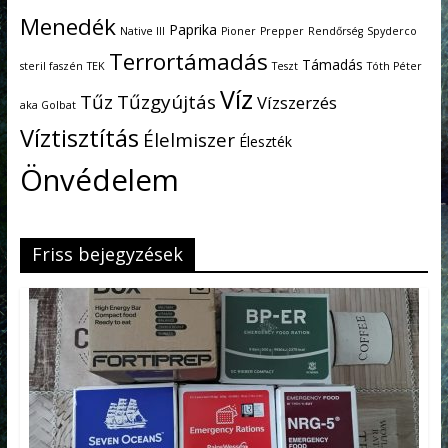
Menedék
Paprika
Native III
Pioner
Prepper
Rendőrség
Spyderco
Terrortámadás
Támadás
steril faszén
TEK
Teszt
Tóth Péter
Víz
Tűz
Tűzgyújtás
Vízszerzés
aka Golbat
Víztisztítás
Élelmiszer
Éleszték
Önvédelem
Friss bejegyzések