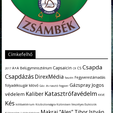
Címkefelhő
Csapda
Capsaicin
A+A
Belügyminisztérium
CS
2017
CR
Csapdázás
DirexMédia
Fegyverestámadás
faszén
Gázspray
Jogos
folyadéksugár kilövő
Gáz- és riasztó fegyver
Katasztrófavédelm
Kaliber
védelem
KKVE
Kés
kólibaktérium
Közbiztonságra Különösen Veszélyes Eszközök
Makrai “Ales” Tibor István