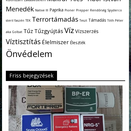
Különszám
Lakásvédelem
Menedék
Paprika
Native III
Pioner
Prepper
Rendőrség
Spyderco
Terrortámadás
Támadás
steril faszén
TEK
Teszt
Tóth Péter
Víz
Tűz
Tűzgyújtás
Vízszerzés
aka Golbat
Víztisztítás
Élelmiszer
Éleszték
Önvédelem
Friss bejegyzések