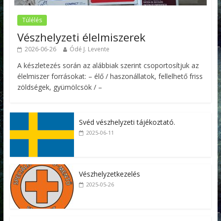
Túlélés
Vészhelyzeti élelmiszerek
2026-06-26
Ódé J. Levente
A készletezés során az alábbiak szerint csoportosítjuk az
élelmiszer forrásokat: – élő / haszonállatok, fellelhető friss
zöldségek, gyümölcsök / –
Svéd vészhelyzeti tájékoztató.
2025-06-11
Vészhelyzetkezelés
2025-05-26