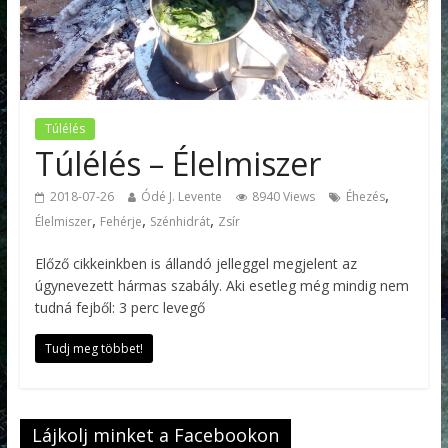
Túlélés
Túlélés – Élelmiszer
,
2018-07-26
Ódé J. Levente
8940 Views
Éhezés
,
,
,
Élelmiszer
Fehérje
Szénhidrát
Zsír
Előző cikkeinkben is állandó jelleggel megjelent az
úgynevezett hármas szabály. Aki esetleg még mindig nem
tudná fejből: 3 perc levegő
Tudj meg többet!
Lájkolj minket a Facebookon