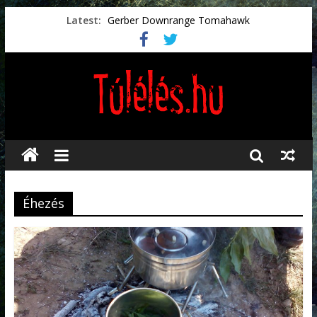
Latest:
Gerber Downrange Tomahawk
Vészhelyzeti élelmiszerek
Svéd vészhelyzeti tájékoztató.
Vészhelyzetkezelés
Préselt törlőkendők
Éhezés