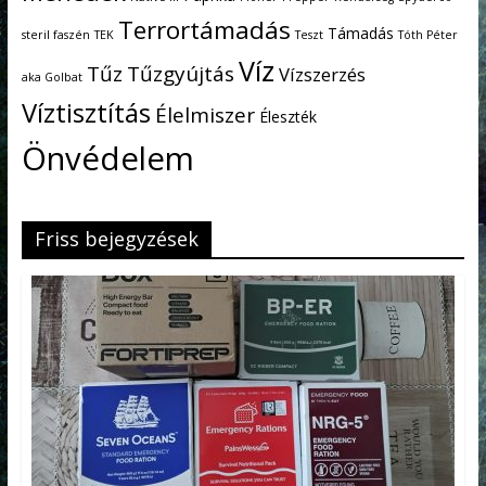
Terrortámadás
Támadás
steril faszén
TEK
Teszt
Tóth Péter
Víz
Tűz
Tűzgyújtás
Vízszerzés
aka Golbat
Víztisztítás
Élelmiszer
Éleszték
Önvédelem
Friss bejegyzések