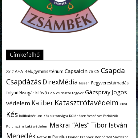
Címkefelhő
Csapda
Capsaicin
A+A
Belügyminisztérium
CS
2017
CR
Csapdázás
DirexMédia
Fegyverestámadás
faszén
Gázspray
Jogos
folyadéksugár kilövő
Gáz- és riasztó fegyver
Katasztrófavédelm
Kaliber
védelem
KKVE
Kés
kólibaktérium
Közbiztonságra Különösen Veszélyes Eszközök
Makrai “Ales” Tibor István
Különszám
Lakásvédelem
Menedék
Paprika
Native III
Pioner
Prepper
Rendőrség
Spyderco