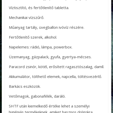
Víztisztító, és fertőtlenítő tabletta.
Mechanikai vízszűrő.
Műanyag tartály, üvegballon ivóvíz részére.
Fertőtlenítő szerek, alkohol.
Napelemes: rádió, lámpa, powerbox.
Üzemanyag, gázpalack, gyufa, gyertya-mécses.
Paracord zsinór, kötél, erősített ragasztószalag, damíl.
Akkumulátor, tölthető elemek, napcella, töltésvezérlő.
Barkács eszközök.
Vetőmagok, gabonafélék, daráló.
SHTF után kiemelkedő értéke lehet a személyi
higiéniás termékeknek, amiket hasznos dolgokra