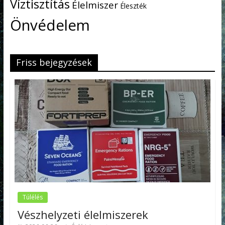
Víztisztítás
Élelmiszer
Éleszték
Önvédelem
Friss bejegyzések
Túlélés
Vészhelyzeti élelmiszerek