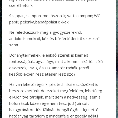
cserélhetünk:
Szappan; sampon; mosószerek; vatta-tampon; WC
papír; pelenka,babaápolási cikkek.
Ne feledkezzünk meg a gyógyszerekről,
antibiotikumokról, kéz és bőrfertőtlenítő szerekről
sem!
Dohánytermékek, élénkítő szerek is kiemelt
fontosságúak, ugyanúgy, mint a kommunikációs célú
eszközök, PMR, és CB, amatőr rádiók. (erről
későbbiekben részletesen lesz szó)
Ha van lehetőségünk, pirotechnikai eszközöket is
beszerezhetünk, de ezeket megfelelően, lehetőleg
elkülönítve tároljuk, mert sem a nedvesség, sem a
hőforrások közelsége nem tesz jót! ( airsoft
hanggránátot, füstfáklyát, bengál égőt, 1kg nettó
hatóanyag tartalomig mindenféle engedély nélkül