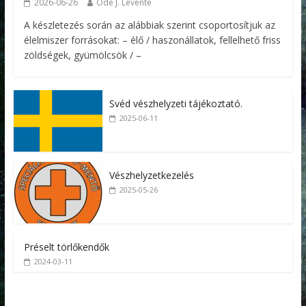
2026-06-26
Ódé J. Levente
A készletezés során az alábbiak szerint csoportosítjuk az
élelmiszer forrásokat: – élő / haszonállatok, fellelhető friss
zöldségek, gyümölcsök / –
Svéd vészhelyzeti tájékoztató.
2025-06-11
Vészhelyzetkezelés
2025-05-26
Préselt törlőkendők
2024-03-11