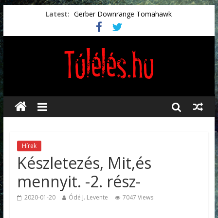
Latest:
Gerber Downrange Tomahawk
Vészhelyzeti élelmiszerek
Svéd vészhelyzeti tájékoztató.
Vészhelyzetkezelés
Préselt törlőkendők
Hírek
Készletezés, Mit,és
mennyit. -2. rész-
2020-01-20
Ódé J. Levente
7047 Views