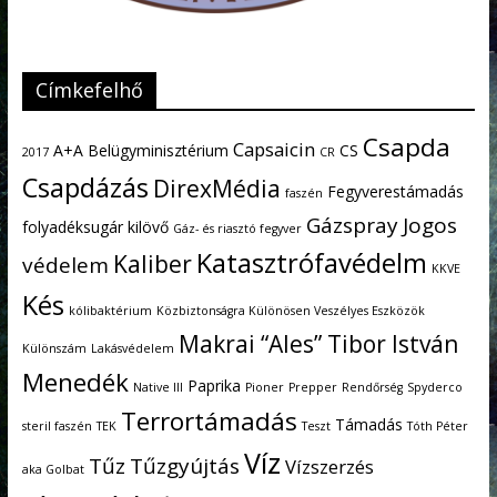
Címkefelhő
Csapda
Capsaicin
A+A
Belügyminisztérium
CS
2017
CR
Csapdázás
DirexMédia
Fegyverestámadás
faszén
Gázspray
Jogos
folyadéksugár kilövő
Gáz- és riasztó fegyver
Katasztrófavédelm
Kaliber
védelem
KKVE
Kés
kólibaktérium
Közbiztonságra Különösen Veszélyes Eszközök
Makrai “Ales” Tibor István
Különszám
Lakásvédelem
Menedék
Paprika
Native III
Pioner
Prepper
Rendőrség
Spyderco
Terrortámadás
Támadás
steril faszén
TEK
Teszt
Tóth Péter
Víz
Tűz
Tűzgyújtás
Vízszerzés
aka Golbat