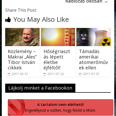
Rádiózás okosan
→
Share This Post:
You May Also Like
Közlemény –
Hőségriaszt
Támadás
Makrai „Ales”
ás lépett
amerikai
Tibor István
életbe
atomerőműv
cikkek
éjféltől!
ek ellen
2017-05-31
2017-07-20
2017-07-07
Lájkolj minket a Facebookon
A tartalom nem elérhető!
Engedélyezd a sütiket, hogy felold a tiltást.