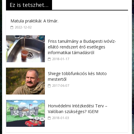
Ez is tetszhet…
Matula praktikái: A tímár.
2022-12-02
Friss tanulmány a Budapesti ivóvíz-
ellátó rendszert érő esetleges
informatikai támadásról
2018-01-17
Shiege többfunkciós kés Moto
mestertől
2017-06-07
Honvédelmi Intézkedési Terv –
Valóban szükséges? IGEN!
2018-01-03