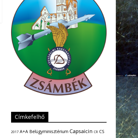
Címkefelhő
Capsaicin
A+A
Belügyminisztérium
CS
2017
CR