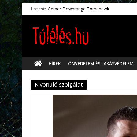
Latest:
Gerber Downrange Tomahawk
Vészhelyzeti élelmiszerek
Svéd vészhelyzeti tájékoztató.
Vészhelyzetkezelés
Préselt törlőkendők
HÍREK
ÖNVÉDELEM ÉS LAKÁSVÉDELEM
Kivonuló szolgálat