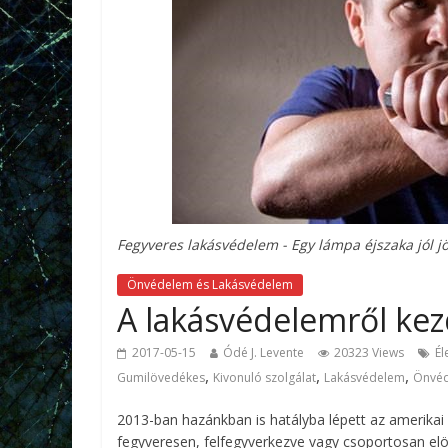
Fegyveres lakásvédelem - Egy lámpa éjszaka jól jö
Önvédelem és Lakásvédelem
A lakásvédelemről ke
2017-05-15
Ódé J. Levente
20323 Views
Él
,
,
,
Gumilövedékes
Kivonuló szolgálat
Lakásvédelem
Önvé
2013-ban hazánkban is hatályba lépett az amerikai „
fegyveresen, felfegyverkezve vagy csoportosan elö