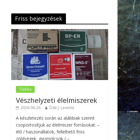
Friss bejegyzések
Túlélés
Vészhelyzeti élelmiszerek
2026-06-26
Ódé J. Levente
A készletezés során az alábbiak szerint
csoportosítjuk az élelmiszer forrásokat: –
élő / haszonállatok, fellelhető friss
zöldségek, gyümölcsök / –