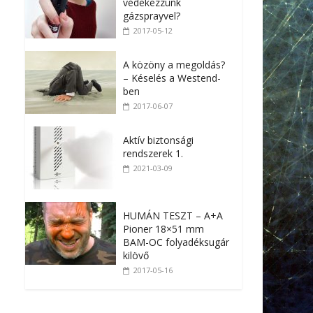
védekezzünk
gázsprayvel?
2017-05-12
A közöny a megoldás?
– Késelés a Westend-
ben
2017-06-07
Aktív biztonsági
rendszerek 1.
2021-03-09
HUMÁN TESZT – A+A
Pioner 18×51 mm
BAM-OC folyadéksugár
kilövő
2017-05-16