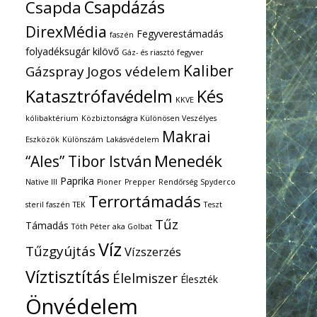
Csapdázás
Csapda
DirexMédia
Fegyverestámadás
faszén
folyadéksugár kilövő
Gáz- és riasztó fegyver
Kaliber
Gázspray
Jogos védelem
Katasztrófavédelm
Kés
KKVE
kólibaktérium
Közbiztonságra Különösen Veszélyes
Makrai
Eszközök
Különszám
Lakásvédelem
Menedék
“Ales” Tibor István
Paprika
Native III
Pioner
Prepper
Rendőrség
Spyderco
Terrortámadás
steril faszén
TEK
Teszt
Tűz
Támadás
Tóth Péter aka Golbat
Víz
Tűzgyújtás
Vízszerzés
Víztisztítás
Élelmiszer
Éleszték
Önvédelem