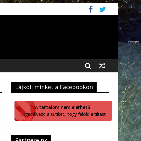
Lájkolj minket a Facebookon
A tartalom nem elérhető!
Engedélyezd a sütiket, hogy felold a tiltást.
Partnereink