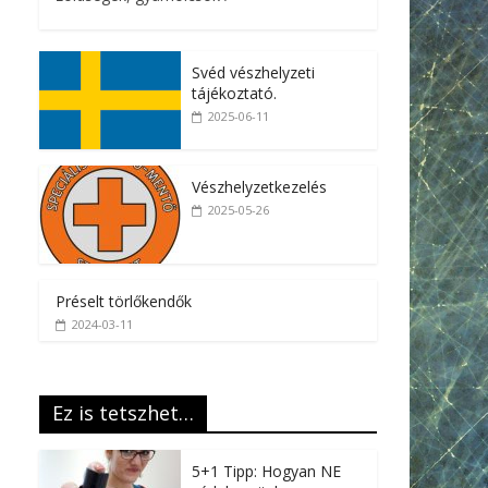
Svéd vészhelyzeti
tájékoztató.
2025-06-11
Vészhelyzetkezelés
2025-05-26
Préselt törlőkendők
2024-03-11
Ez is tetszhet…
5+1 Tipp: Hogyan NE