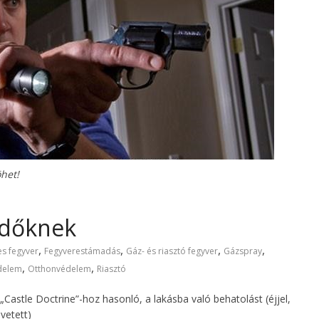
het!
zdőknek
,
,
,
,
es fegyver
Fegyverestámadás
Gáz- és riasztó fegyver
Gázspray
,
,
delem
Otthonvédelem
Riasztó
Castle Doctrine”-hoz hasonló, a lakásba való behatolást (éjjel,
vetett)