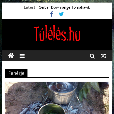
Latest:
Gerber Downrange Tomahawk
Vészhelyzeti élelmiszerek
Svéd vészhelyzeti tájékoztató.
Vészhelyzetkezelés
Préselt törlőkendők
Fehérje