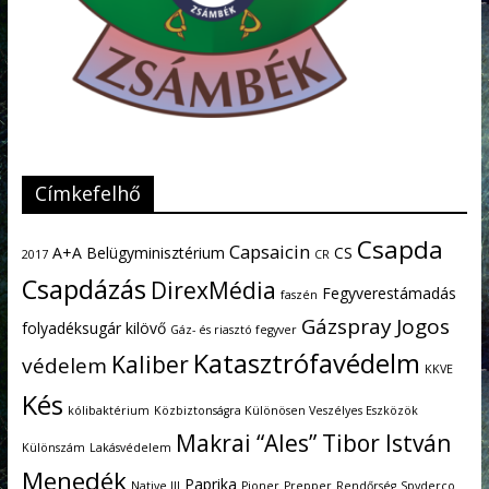
Címkefelhő
Csapda
Capsaicin
A+A
Belügyminisztérium
CS
2017
CR
Csapdázás
DirexMédia
Fegyverestámadás
faszén
Gázspray
Jogos
folyadéksugár kilövő
Gáz- és riasztó fegyver
Katasztrófavédelm
Kaliber
védelem
KKVE
Kés
kólibaktérium
Közbiztonságra Különösen Veszélyes Eszközök
Makrai “Ales” Tibor István
Különszám
Lakásvédelem
Menedék
Paprika
Native III
Pioner
Prepper
Rendőrség
Spyderco