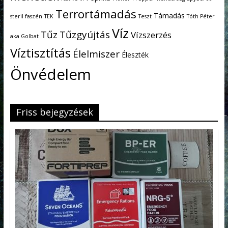
Terrortámadás
Támadás
steril faszén
TEK
Teszt
Tóth Péter
Víz
Tűz
Tűzgyújtás
Vízszerzés
aka Golbat
Víztisztítás
Élelmiszer
Éleszték
Önvédelem
Friss bejegyzések