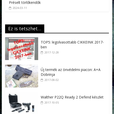
Préselt törlőkendők
2024-03-11
Ez is tetszhet…
TOP5: legolvasottabb CIKKEINK 2017-
ben
2017-12-28
Új termék az önvédelmi piacon: A+A
Dobrinja
2017-08-02
Walther P22Q Ready 2 Defend készlet
2017-10-05