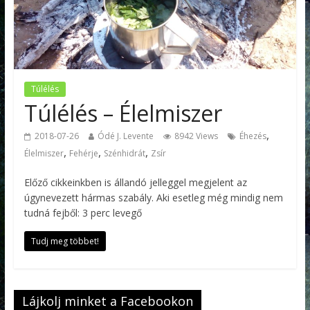
Túlélés
Túlélés – Élelmiszer
,
2018-07-26
Ódé J. Levente
8942 Views
Éhezés
,
,
,
Élelmiszer
Fehérje
Szénhidrát
Zsír
Előző cikkeinkben is állandó jelleggel megjelent az
úgynevezett hármas szabály. Aki esetleg még mindig nem
tudná fejből: 3 perc levegő
Tudj meg többet!
Lájkolj minket a Facebookon