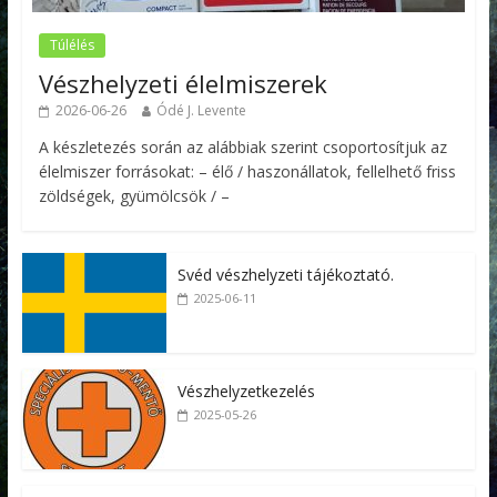
Túlélés
Vészhelyzeti élelmiszerek
2026-06-26
Ódé J. Levente
A készletezés során az alábbiak szerint csoportosítjuk az
élelmiszer forrásokat: – élő / haszonállatok, fellelhető friss
zöldségek, gyümölcsök / –
Svéd vészhelyzeti tájékoztató.
2025-06-11
Vészhelyzetkezelés
2025-05-26