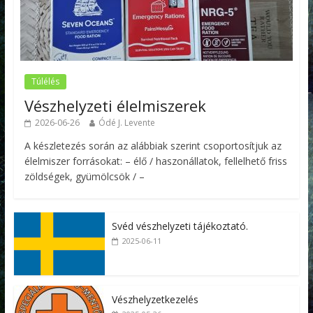
Túlélés
Vészhelyzeti élelmiszerek
2026-06-26
Ódé J. Levente
A készletezés során az alábbiak szerint csoportosítjuk az
élelmiszer forrásokat: – élő / haszonállatok, fellelhető friss
zöldségek, gyümölcsök / –
Svéd vészhelyzeti tájékoztató.
2025-06-11
Vészhelyzetkezelés