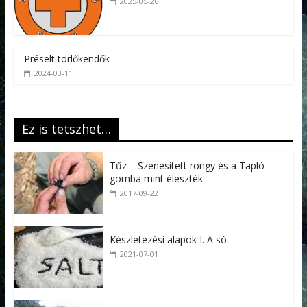
2025-05-26
Préselt törlőkendők
2024-03-11
Ez is tetszhet…
Tűz – Szenesített rongy és a Tapló
gomba mint éleszték
2017-09-22
Készletezési alapok I. A só.
2021-07-01