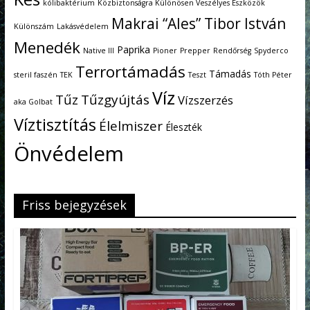
kólibaktérium
Közbiztonságra Különösen Veszélyes Eszközök
Makrai “Ales” Tibor István
Különszám
Lakásvédelem
Menedék
Paprika
Native III
Pioner
Prepper
Rendőrség
Spyderco
Terrortámadás
Támadás
steril faszén
TEK
Teszt
Tóth Péter
Víz
Tűz
Tűzgyújtás
Vízszerzés
aka Golbat
Víztisztítás
Élelmiszer
Éleszték
Önvédelem
Friss bejegyzések