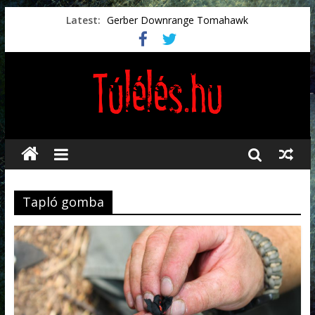
Latest:
Gerber Downrange Tomahawk
Vészhelyzeti élelmiszerek
Svéd vészhelyzeti tájékoztató.
Vészhelyzetkezelés
Préselt törlőkendők
Tapló gomba