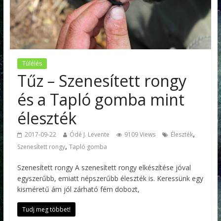
Túlélés
Tűz – Szenesített rongy
és a Tapló gomba mint
éleszték
,
2017-09-22
Ódé J. Levente
9109 Views
Éleszték
,
Szenesített rongy
Tapló gomba
Szenesített rongy A szenesített rongy elkészítése jóval
egyszerűbb, emiatt népszerűbb éleszték is. Keressünk egy
kisméretű ám jól zárható fém dobozt,
Tudj meg többet!