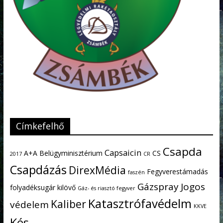
Címkefelhő
Csapda
Capsaicin
A+A
Belügyminisztérium
CS
2017
CR
Csapdázás
DirexMédia
Fegyverestámadás
faszén
Gázspray
Jogos
folyadéksugár kilövő
Gáz- és riasztó fegyver
Katasztrófavédelm
Kaliber
védelem
KKVE
Kés