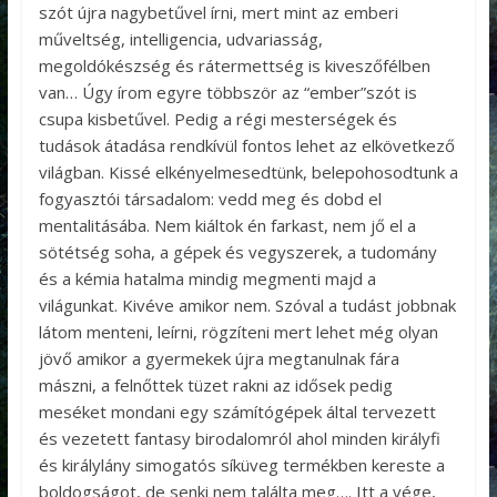
szót újra nagybetűvel írni, mert mint az emberi
műveltség, intelligencia, udvariasság,
megoldókészség és rátermettség is kiveszőfélben
van… Úgy írom egyre többször az “ember”szót is
csupa kisbetűvel. Pedig a régi mesterségek és
tudások átadása rendkívül fontos lehet az elkövetkező
világban. Kissé elkényelmesedtünk, belepohosodtunk a
fogyasztói társadalom: vedd meg és dobd el
mentalitásába. Nem kiáltok én farkast, nem jő el a
sötétség soha, a gépek és vegyszerek, a tudomány
és a kémia hatalma mindig megmenti majd a
világunkat. Kivéve amikor nem. Szóval a tudást jobbnak
látom menteni, leírni, rögzíteni mert lehet még olyan
jövő amikor a gyermekek újra megtanulnak fára
mászni, a felnőttek tüzet rakni az idősek pedig
meséket mondani egy számítógépek által tervezett
és vezetett fantasy birodalomról ahol minden királyfi
és királylány simogatós síküveg termékben kereste a
boldogságot, de senki nem találta meg…. Itt a vége,