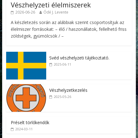
Vészhelyzeti élelmiszerek
2026-06-26
Ódé J. Levente
A készletezés során az alábbiak szerint csoportosítjuk az
élelmiszer forrásokat: – élő / haszonállatok, fellelhető friss
zöldségek, gyümölcsök / –
Svéd vészhelyzeti tájékoztató.
2025-06-11
Vészhelyzetkezelés
2025-05-26
Préselt törlőkendők
2024-03-11