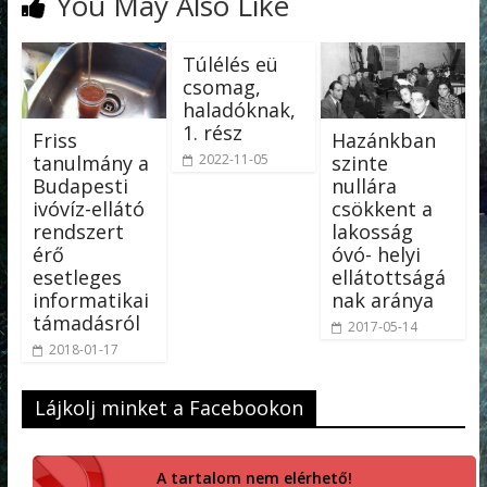
You May Also Like
Túlélés eü
csomag,
haladóknak,
1. rész
Friss
Hazánkban
tanulmány a
szinte
2022-11-05
Budapesti
nullára
ivóvíz-ellátó
csökkent a
rendszert
lakosság
érő
óvó- helyi
esetleges
ellátottságá
informatikai
nak aránya
támadásról
2017-05-14
2018-01-17
Lájkolj minket a Facebookon
A tartalom nem elérhető!