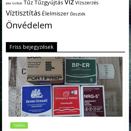
Víz
Tűz
Tűzgyújtás
Vízszerzés
aka Golbat
Víztisztítás
Élelmiszer
Éleszték
Önvédelem
Friss bejegyzések
Túlélés