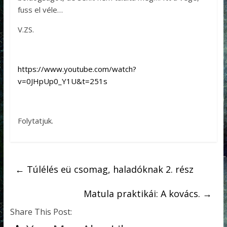
fuss el véle…
V.ZS.
https://www.youtube.com/watch?
v=0JHpUp0_Y1U&t=251s
Folytatjuk.
←
Túlélés eü csomag, haladóknak 2. rész
Matula praktikái: A kovács.
→
Share This Post: