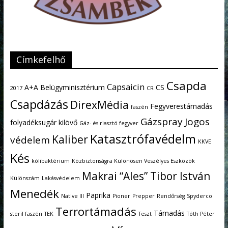
Címkefelhő
Csapda
Capsaicin
A+A
Belügyminisztérium
CS
2017
CR
Csapdázás
DirexMédia
Fegyverestámadás
faszén
Gázspray
Jogos
folyadéksugár kilövő
Gáz- és riasztó fegyver
Katasztrófavédelm
Kaliber
védelem
KKVE
Kés
kólibaktérium
Közbiztonságra Különösen Veszélyes Eszközök
Makrai “Ales” Tibor István
Különszám
Lakásvédelem
Menedék
Paprika
Native III
Pioner
Prepper
Rendőrség
Spyderco
Terrortámadás
Támadás
steril faszén
TEK
Teszt
Tóth Péter