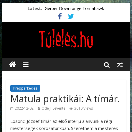
Latest:
Gerber Downrange Tomahawk
Vészhelyzeti élelmiszerek
Svéd vészhelyzeti tájékoztató.
Vészhelyzetkezelés
Préselt törlőkendők
Prepperkedés
Matula praktikái: A tímár.
2022-12-02
Ódé J. Levente
3610 Views
Losonci József tímár az első interjú alanyunk a régi
mesterségek sorozatunkban. Szeretném a mesterek