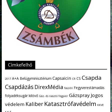
Címkefelhő
Csapda
Capsaicin
A+A
Belügyminisztérium
CS
2017
CR
Csapdázás
DirexMédia
Fegyverestámadás
faszén
Gázspray
Jogos
folyadéksugár kilövő
Gáz- és riasztó fegyver
Katasztrófavédelm
Kaliber
védelem
KKVE