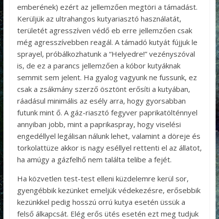
emberének) ezért az jellemzően megtöri a támadást.
Kerüljük az ultrahangos kutyariasztó használatát,
területét agresszíven védő eb erre jellemzően csak
még agresszívebben reagál. A támadó kutyát fújjuk le
sprayel, próbálkozhatunk a “Helyedre!” vezényszóval
is, de ez a parancs jellemzően a kóbor kutyáknak
semmit sem jelent. Ha gyalog vagyunk ne fussunk, ez
csak a zsákmány szerző ösztönt erősíti a kutyában,
ráadásul minimális az esély arra, hogy gyorsabban
futunk mint ő. A gáz-riasztó fegyver paprikatölténnyel
annyiban jobb, mint a paprikaspray, hogy viselési
engedéllyel legálisan nálunk lehet, valamint a döreje és
torkolattüze akkor is nagy eséllyel rettenti el az állatot,
ha amúgy a gázfelhő nem találta telibe a fejét.
Ha közvetlen test-test elleni küzdelemre kerül sor,
gyengébbik kezünket emeljük védekezésre, erősebbik
kezünkkel pedig hosszú orrú kutya esetén üssük a
felső álkapcsát. Elég erős ütés esetén ezt meg tudjuk