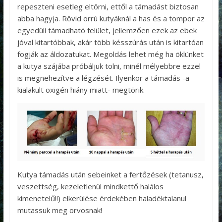
repeszteni esetleg eltörni, ettől a támadást biztosan
abba hagyja. Rövid orrú kutyáknál a has és a tompor az
egyedüli támadható felület, jellemzően ezek az ebek
jóval kitartóbbak, akár több késszúrás után is kitartóan
fogják az áldozatukat. Megoldás lehet még ha öklünket
a kutya szájába próbáljuk tolni, minél mélyebbre ezzel
is megnehezítve a légzését. Ilyenkor a támadás -a
kialakult oxigén hiány miatt- megtörik.
Kutya támadás után sebeinket a fertőzések (tetanusz,
veszettség, kezeletlenül mindkettő halálos
kimenetelű!!) elkerülése érdekében haladéktalanul
mutassuk meg orvosnak!