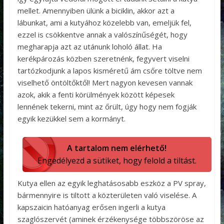
mellet. Amennyiben ülünk a biciklin, akkor azt a
lábunkat, ami a kutyához közelebb van, emeljük fel,
ezzel is csökkentve annak a valószínűségét, hogy
megharapja azt az utánunk loholó állat. Ha
kerékpározás közben szeretnénk, fegyvert viselni
tartózkodjunk a lapos kisméretű ám csőre töltve nem
viselhető öntöltőktől! Mert nagyon kevesen vannak
azok, akik a fenti körülmények között képesek
lennének tekerni, mint az őrült, úgy hogy nem fogják
egyik kezükkel sem a kormányt.
A tartalom nem elérhető!
Engedélyezd a sütiket, hogy felold a tiltást.
Kutya ellen az egyik leghatásosabb eszköz a PV spray,
bármennyire is tiltott a közterületen való viselése. A
kapszaicin hatóanyag erősen ingerli a kutya
szaglószervét (aminek érzékenysége többszöröse az