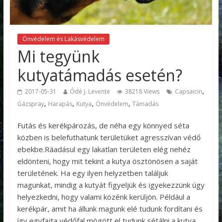
Önvédelem és Lakásvédelem
Mi tegyünk
kutyatámadás esetén?
,
2017-05-31
Ódé J. Levente
38218 Views
Capsaicin
,
,
,
,
Gázspray
Harapás
Kutya
Önvédelem
Támadás
Futás és kerékpározás, de néha egy könnyed séta
közben is belefuthatunk területüket agresszívan védő
ebekbe.
Ráadásul egy lakatlan területen elég nehéz
eldönteni, hogy mit tekint a kutya ösztönösen a saját
területének. Ha egy ilyen helyzetben találjuk
magunkat, mindig a kutyát figyeljük és igyekezzünk úgy
helyezkedni, hogy valami közénk kerüljön. Például a
kerékpár, amit ha állunk magunk elé tudunk fordítani és
így egyfajta védőfal mögött el tudunk sétálni a kutya