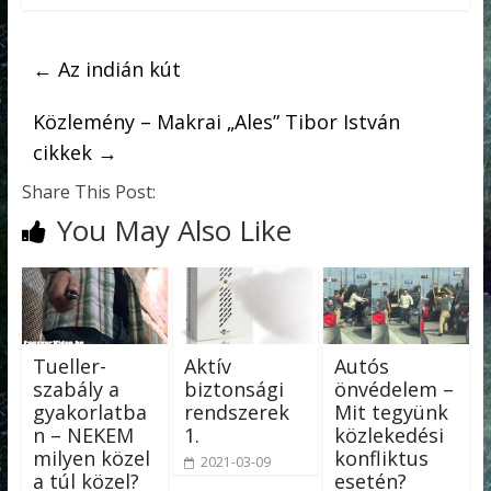
←
Az indián kút
Közlemény – Makrai „Ales” Tibor István
cikkek
→
Share This Post:
You May Also Like
Tueller-
Aktív
Autós
szabály a
biztonsági
önvédelem –
gyakorlatba
rendszerek
Mit tegyünk
n – NEKEM
1.
közlekedési
milyen közel
konfliktus
2021-03-09
a túl közel?
esetén?