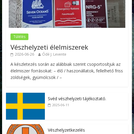
Túlélés
Vészhelyzeti élelmiszerek
2026-06-26
Ódé J. Levente
A készletezés során az alábbiak szerint csoportosítjuk az
élelmiszer forrásokat: – élő / haszonállatok, fellelhető friss
zöldségek, gyümölcsök / –
Svéd vészhelyzeti tájékoztató.
2025-06-11
Vészhelyzetkezelés