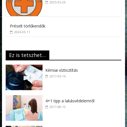
2025-05-26
Préselt törlőkendők
2024-03-11
Ez is tetszhet…
Kémiai víztisztítás
2017-05-14
4+1 tipp a lakásvédelemről
2017-08-15