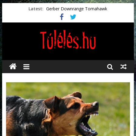
Latest:
Gerber Downrange Tomahawk
Vészhelyzeti élelmiszerek
Svéd vészhelyzeti tájékoztató.
Vészhelyzetkezelés
Préselt törlőkendők