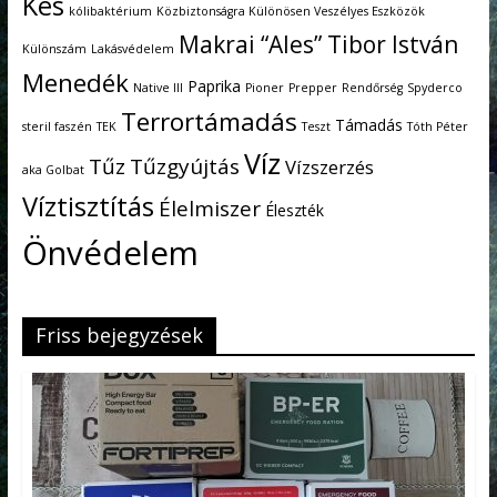
Kés
kólibaktérium
Közbiztonságra Különösen Veszélyes Eszközök
Makrai “Ales” Tibor István
Különszám
Lakásvédelem
Menedék
Paprika
Native III
Pioner
Prepper
Rendőrség
Spyderco
Terrortámadás
Támadás
steril faszén
TEK
Teszt
Tóth Péter
Víz
Tűz
Tűzgyújtás
Vízszerzés
aka Golbat
Víztisztítás
Élelmiszer
Éleszték
Önvédelem
Friss bejegyzések