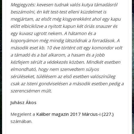
Megjegyzés: kevesen tudnak valós kutya támadásról
beszámolni, én két test-test elleni küzdelmet is
megjártam, az elsőt még kisgyerekként ahol egy kapu
előtt elbiciklizve a nyitott kapun két óriás snauzer és
egy kuvasz ugrott nekem. A hátamon és a
koponyámon még mindig látszódnak a forradások. A
második eset kb. 10 éve történt ott egy komondor volt
a támadó és a bal alkarom, a hasam és a jobb
kézfejem sérült a védekezés közben. Mindkét esetben
elmondható, hogy nem szenvedtem súlyos
sérüléseket, túlélésem az első esetben valószínűleg
csak az Isteni gondviselésen a második esetben pedig a
szerencsémen múlt.
Juhász Ákos
Megjelent a
Kaliber magazin 2017 Március-i (227.)
számában.