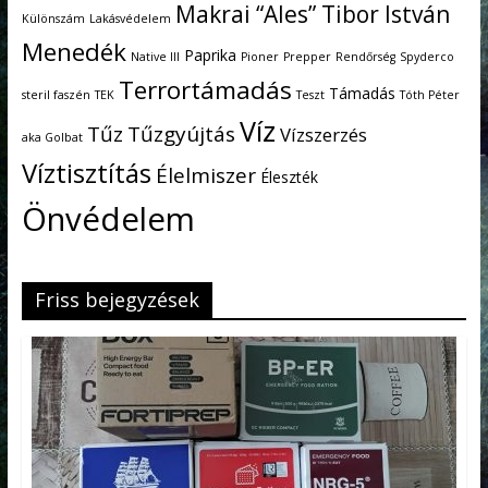
Makrai “Ales” Tibor István
Különszám
Lakásvédelem
Menedék
Paprika
Native III
Pioner
Prepper
Rendőrség
Spyderco
Terrortámadás
Támadás
steril faszén
TEK
Teszt
Tóth Péter
Víz
Tűz
Tűzgyújtás
Vízszerzés
aka Golbat
Víztisztítás
Élelmiszer
Éleszték
Önvédelem
Friss bejegyzések