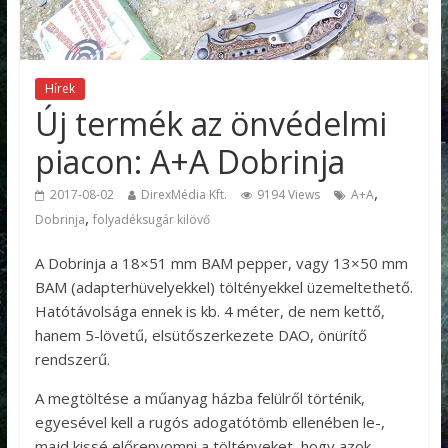
Hírek
Új termék az önvédelmi
piacon: A+A Dobrinja
,
2017-08-02
DirexMédia Kft.
9194 Views
A+A
,
Dobrinja
folyadéksugár kilövő
A Dobrinja a 18×51 mm BAM pepper, vagy 13×50 mm
BAM (adapterhüvelyekkel) töltényekkel üzemeltethető.
Hatótávolsága ennek is kb. 4 méter, de nem kettő,
hanem 5-lövetű, elsütőszerkezete DAO, önürítő
rendszerű.
A megtöltése a műanyag házba felülről történik,
egyesével kell a rugós adogatótömb ellenében le-,
majd kissé előrenyomni a töltényeket, hogy azok