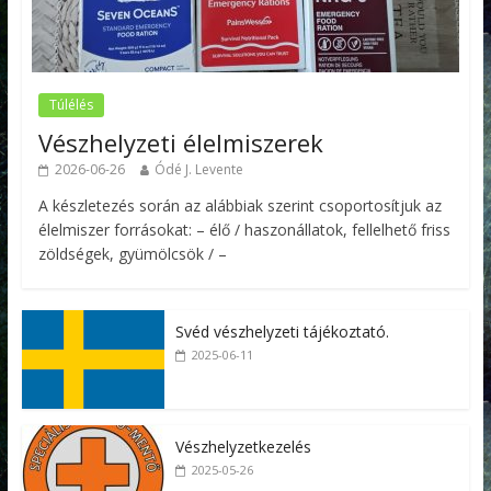
Túlélés
Vészhelyzeti élelmiszerek
2026-06-26
Ódé J. Levente
A készletezés során az alábbiak szerint csoportosítjuk az
élelmiszer forrásokat: – élő / haszonállatok, fellelhető friss
zöldségek, gyümölcsök / –
Svéd vészhelyzeti tájékoztató.
2025-06-11
Vészhelyzetkezelés
2025-05-26