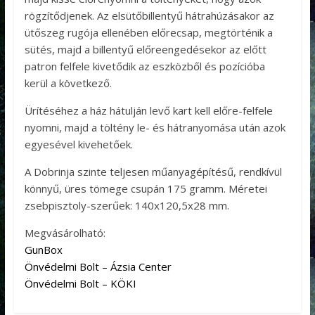
rögzítődjenek. Az elsütőbillentyű hátrahúzásakor az
ütőszeg rugója ellenében előrecsap, megtörténik a
sütés, majd a billentyű előreengedésekor az előtt
patron felfele kivetődik az eszközből és pozícióba
kerül a következő.
Ürítéséhez a ház hátulján levő kart kell előre-felfele
nyomni, majd a töltény le- és hátranyomása után azok
egyesével kivehetőek.
A Dobrinja szinte teljesen műanyagépítésű, rendkívül
könnyű, üres tömege csupán 175 gramm. Méretei
zsebpisztoly-szerűek: 140х120,5х28 mm.
Megvásárolható:
GunBox
Önvédelmi Bolt – Ázsia Center
Önvédelmi Bolt – KÖKI