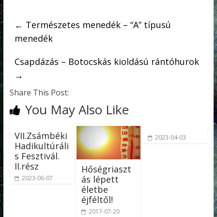
←
Természetes menedék – “A” típusú
menedék
Csapdázás – Botocskás kioldású rántóhurok
→
Share This Post:
You May Also Like
VII.Zsámbéki
2023-04-03
Hadikultúráli
s Fesztivál.
II.rész
Hőségriaszt
ás lépett
2023-06-07
életbe
éjféltől!
2017-07-20