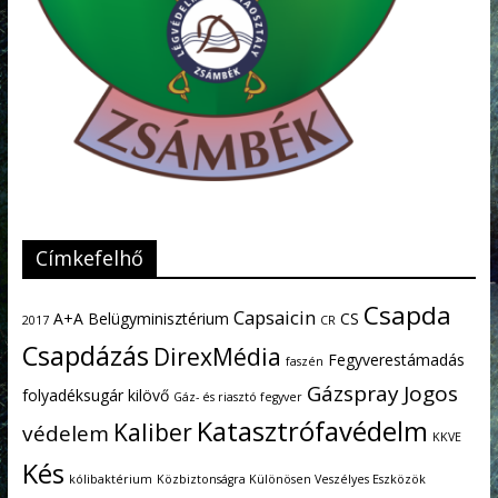
Címkefelhő
Csapda
Capsaicin
A+A
Belügyminisztérium
CS
2017
CR
Csapdázás
DirexMédia
Fegyverestámadás
faszén
Gázspray
Jogos
folyadéksugár kilövő
Gáz- és riasztó fegyver
Katasztrófavédelm
Kaliber
védelem
KKVE
Kés
kólibaktérium
Közbiztonságra Különösen Veszélyes Eszközök