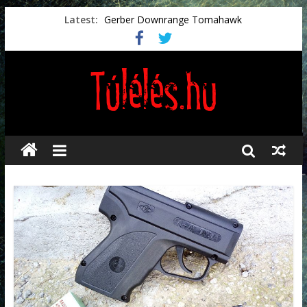
Latest:
Gerber Downrange Tomahawk
Vészhelyzeti élelmiszerek
Svéd vészhelyzeti tájékoztató.
Vészhelyzetkezelés
Préselt törlőkendők