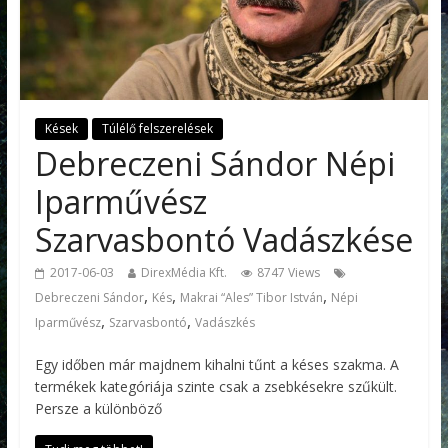
Kések
Túlélő felszerelések
Debreczeni Sándor Népi
Iparművész
Szarvasbontó Vadászkése
2017-06-03
DirexMédia Kft.
8747 Views
,
,
,
Debreczeni Sándor
Kés
Makrai “Ales” Tibor István
Népi
,
,
Iparművész
Szarvasbontó
Vadászkés
Egy időben már majdnem kihalni tűnt a késes szakma. A
termékek kategóriája szinte csak a zsebkésekre szűkült.
Persze a különböző