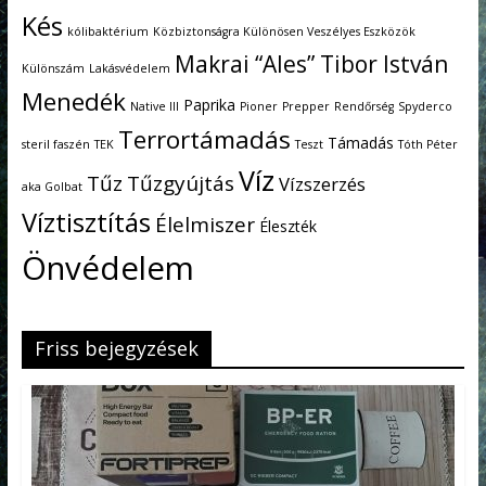
Kés
kólibaktérium
Közbiztonságra Különösen Veszélyes Eszközök
Makrai “Ales” Tibor István
Különszám
Lakásvédelem
Menedék
Paprika
Native III
Pioner
Prepper
Rendőrség
Spyderco
Terrortámadás
Támadás
steril faszén
TEK
Teszt
Tóth Péter
Víz
Tűz
Tűzgyújtás
Vízszerzés
aka Golbat
Víztisztítás
Élelmiszer
Éleszték
Önvédelem
Friss bejegyzések