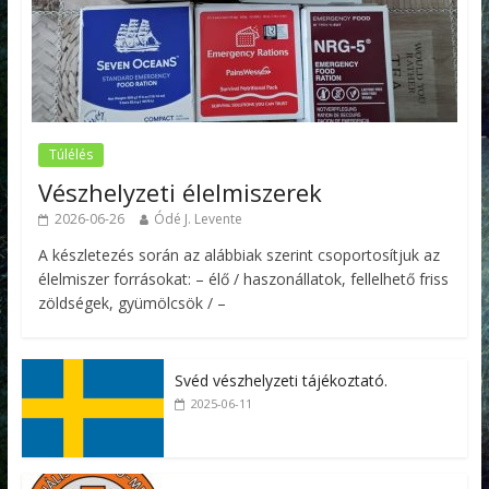
Túlélés
Vészhelyzeti élelmiszerek
2026-06-26
Ódé J. Levente
A készletezés során az alábbiak szerint csoportosítjuk az
élelmiszer forrásokat: – élő / haszonállatok, fellelhető friss
zöldségek, gyümölcsök / –
Svéd vészhelyzeti tájékoztató.
2025-06-11