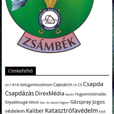
Címkefelhő
Csapda
Capsaicin
A+A
Belügyminisztérium
CS
2017
CR
Csapdázás
DirexMédia
Fegyverestámadás
faszén
Gázspray
Jogos
folyadéksugár kilövő
Gáz- és riasztó fegyver
Katasztrófavédelm
Kaliber
védelem
KKVE