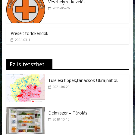
Vészhelyzetkezelés
2025-05-26
Préselt törlőkendők
2024-03-11
Ez is tetszhet…
Túlélési tippek,tanácsok Ukrajnából.
2021-06-29
Élelmiszer – Tárolás
2018-10-13