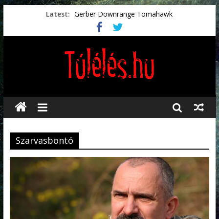
Latest:
Gerber Downrange Tomahawk
Vészhelyzeti élelmiszerek
Svéd vészhelyzeti tájékoztató.
Vészhelyzetkezelés
Préselt törlőkendők
Szarvasbontó