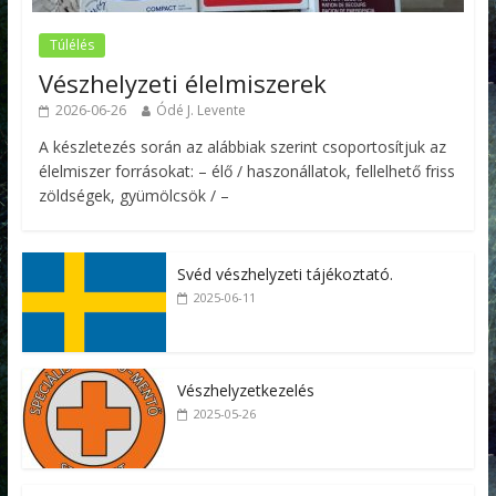
Túlélés
Vészhelyzeti élelmiszerek
2026-06-26
Ódé J. Levente
A készletezés során az alábbiak szerint csoportosítjuk az
élelmiszer forrásokat: – élő / haszonállatok, fellelhető friss
zöldségek, gyümölcsök / –
Svéd vészhelyzeti tájékoztató.
2025-06-11
Vészhelyzetkezelés
2025-05-26