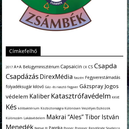
Címkefelhő
Csapda
Capsaicin
A+A
Belügyminisztérium
CS
2017
CR
Csapdázás
DirexMédia
Fegyverestámadás
faszén
Gázspray
Jogos
folyadéksugár kilövő
Gáz- és riasztó fegyver
Katasztrófavédelm
Kaliber
védelem
KKVE
Kés
kólibaktérium
Közbiztonságra Különösen Veszélyes Eszközök
Makrai “Ales” Tibor István
Különszám
Lakásvédelem
Menedék
Paprika
Native III
Pioner
Prepper
Rendőrség
Spyderco