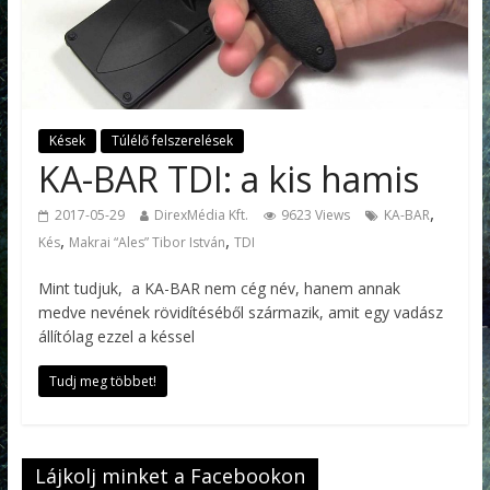
Kések
Túlélő felszerelések
KA-BAR TDI: a kis hamis
,
2017-05-29
DirexMédia Kft.
9623 Views
KA-BAR
,
,
Kés
Makrai “Ales” Tibor István
TDI
Mint tudjuk, a KA-BAR nem cég név, hanem annak
medve nevének rövidítéséből származik, amit egy vadász
állítólag ezzel a késsel
Tudj meg többet!
Lájkolj minket a Facebookon