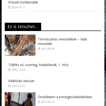
Préselt törlőkendők
2024-03-11
Ez is tetszhet…
Természetes menedékek – Nád
menedék
2017-08-09
Túlélés eü csomag, haladóknak, 1. rész
2022-11-05
Rádiózás okosan
2020-01-26
Önvédelem a tömegközlekedésben
2017-05-12