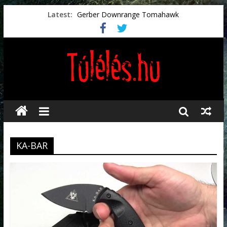
Latest:
Gerber Downrange Tomahawk
Vészhelyzeti élelmiszerek
Svéd vészhelyzeti tájékoztató.
Vészhelyzetkezelés
Préselt törlőkendők
KA-BAR