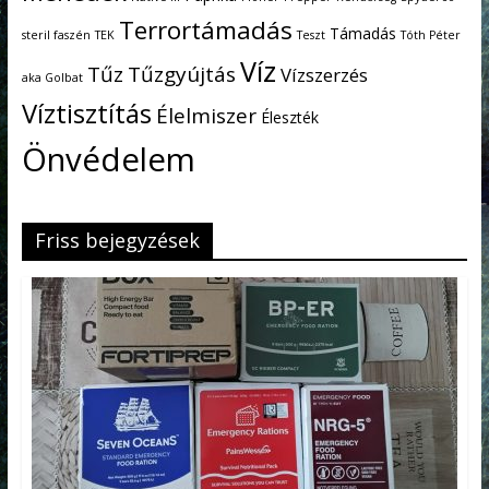
Terrortámadás
Támadás
steril faszén
TEK
Teszt
Tóth Péter
Víz
Tűz
Tűzgyújtás
Vízszerzés
aka Golbat
Víztisztítás
Élelmiszer
Éleszték
Önvédelem
Friss bejegyzések