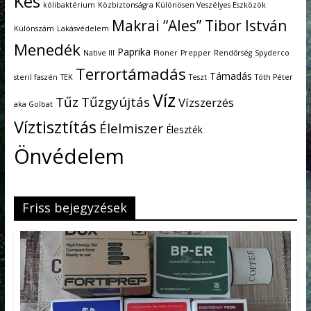
Kés
kólibaktérium
Közbiztonságra Különösen Veszélyes Eszközök
Makrai “Ales” Tibor István
Különszám
Lakásvédelem
Menedék
Paprika
Native III
Pioner
Prepper
Rendőrség
Spyderco
Terrortámadás
Támadás
steril faszén
TEK
Teszt
Tóth Péter
Víz
Tűz
Tűzgyújtás
Vízszerzés
aka Golbat
Víztisztítás
Élelmiszer
Éleszték
Önvédelem
Friss bejegyzések