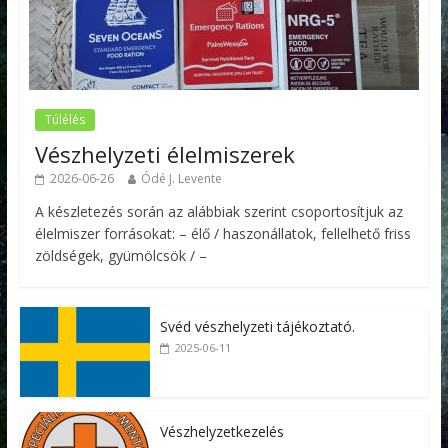
Túlélés
Vészhelyzeti élelmiszerek
2026-06-26
Ódé J. Levente
A készletezés során az alábbiak szerint csoportosítjuk az
élelmiszer forrásokat: – élő / haszonállatok, fellelhető friss
zöldségek, gyümölcsök / –
Svéd vészhelyzeti tájékoztató.
2025-06-11
Vészhelyzetkezelés