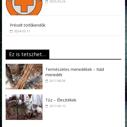
2025-05-26
Préselt törlőkendők
2024-03-11
Ez is tetszhet…
Természetes menedékek – Nád
menedék
2017-08-09
Tűz – Élesztékek
2017-09-15