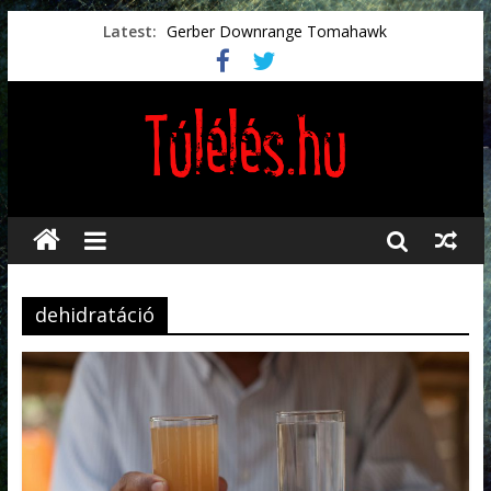
Latest:
Gerber Downrange Tomahawk
Vészhelyzeti élelmiszerek
Svéd vészhelyzeti tájékoztató.
Vészhelyzetkezelés
Préselt törlőkendők
dehidratáció