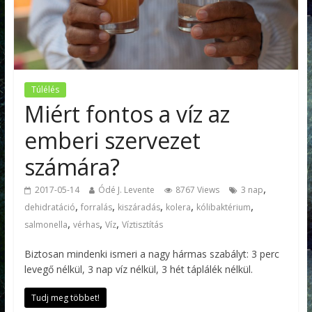
Túlélés
Miért fontos a víz az
emberi szervezet
számára?
,
2017-05-14
Ódé J. Levente
8767 Views
3 nap
,
,
,
,
,
dehidratáció
forralás
kiszáradás
kolera
kólibaktérium
,
,
,
salmonella
vérhas
Víz
Víztisztítás
Biztosan mindenki ismeri a nagy hármas szabályt: 3 perc
levegő nélkül, 3 nap víz nélkül, 3 hét táplálék nélkül.
Tudj meg többet!