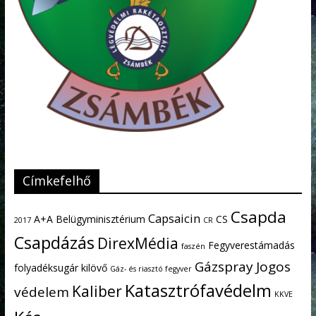
Címkefelhő
Csapda
Capsaicin
A+A
Belügyminisztérium
CS
2017
CR
Csapdázás
DirexMédia
Fegyverestámadás
faszén
Gázspray
Jogos
folyadéksugár kilövő
Gáz- és riasztó fegyver
Katasztrófavédelm
Kaliber
védelem
KKVE