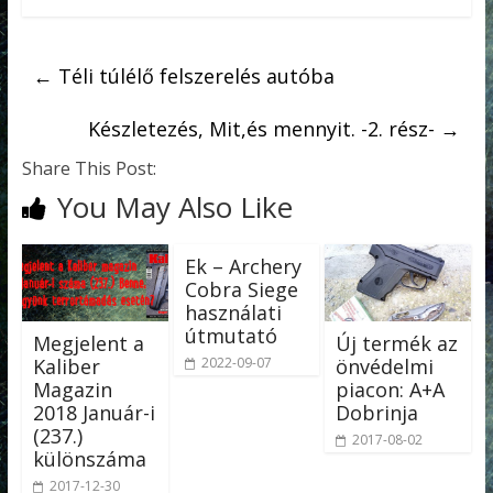
←
Téli túlélő felszerelés autóba
Készletezés, Mit,és mennyit. -2. rész-
→
Share This Post:
You May Also Like
Ek – Archery
Cobra Siege
használati
útmutató
Megjelent a
Új termék az
Kaliber
önvédelmi
2022-09-07
Magazin
piacon: A+A
2018 Január-i
Dobrinja
(237.)
2017-08-02
különszáma
2017-12-30