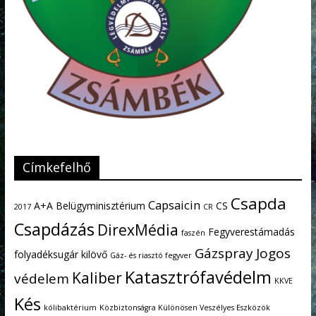
Címkefelhő
Csapda
Capsaicin
A+A
Belügyminisztérium
CS
2017
CR
Csapdázás
DirexMédia
Fegyverestámadás
faszén
Gázspray
Jogos
folyadéksugár kilövő
Gáz- és riasztó fegyver
Katasztrófavédelm
Kaliber
védelem
KKVE
Kés
kólibaktérium
Közbiztonságra Különösen Veszélyes Eszközök