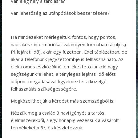
Van elég hely a tárolásra?
Van lehetőség az utánpótlások beszerzésére?
Ha mindezeket mérlegeltük, fontos, hogy pontos,
naprakész információkat valamilyen formában tároljuk,(
Pl. lejárati idő), akár egy füzetben, Exel táblázatban, de
akár a telefonunk jegyzettömbje is felhasználható. Az
elektromos eszközöknél emlékeztető funkció nagy
segítségünkre lehet, a tényleges lejárati idő előtti
időpont megadásával figyelmeztet a közelgő
felhasználás szükségességére.
Megközelíthetjük a kérdést más szemszögből is:
Nézzük meg a család 3 havi igényét a tartós
élelmiszerekből, / egy hónapig vezessük a vásárolt
termékeket,x 3/, és készletezzük.