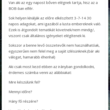
Van aki az egy napost bőven elégnek tartja, hisz az a
BOB-ban elfér.
Sok helyen kínálják az előre elkészített 3-7-14 30
napos adagokat, ami igazából a lusta embereknek való.
Ezek is átgondolt tematikát követnek/nem mindig/,
viszont csak általános igényeket elégítenek ki.
Sokszor a benne levő összetevők nem használhatóak,
egyszerűen nem felel meg a saját izlésünknek.(bár aki
válogat, hamarabb éhenhal)
Aki csak most kezd ebben az irányban gondolkodni,
érdemes számba venni az alábbiakat:
Mire készülünk fel?
Mennyi időre?
Hány fő részére?