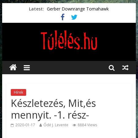
Latest:
Gerber Downrange Tomahawk
Vészhelyzeti élelmiszerek
Svéd vészhelyzeti tájékoztató.
Vészhelyzetkezelés
Préselt törlőkendők
Hírek
Készletezés, Mit,és
mennyit. -1. rész-
2020-01-17
Ódé J. Levente
8884 Views