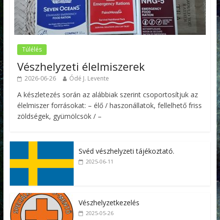
Túlélés
Vészhelyzeti élelmiszerek
2026-06-26
Ódé J. Levente
A készletezés során az alábbiak szerint csoportosítjuk az
élelmiszer forrásokat: – élő / haszonállatok, fellelhető friss
zöldségek, gyümölcsök / –
Svéd vészhelyzeti tájékoztató.
2025-06-11
Vészhelyzetkezelés
2025-05-26