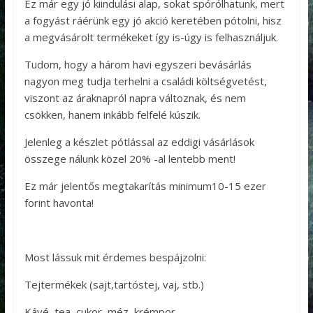
Ez már egy jó kiindulási alap, sokat spórólhatunk, mert
a fogyást ráérünk egy jó akció keretében pótolni, hisz
a megvásárolt termékeket így is-úgy is felhasználjuk.
Tudom, hogy a három havi egyszeri bevásárlás
nagyon meg tudja terhelni a családi költségvetést,
viszont az áraknapról napra változnak, és nem
csökken, hanem inkább felfelé kúszik.
Jelenleg a készlet pótlással az eddigi vásárlások
összege nálunk közel 20% -al lentebb ment!
Ez már jelentős megtakarítás minimum10-15 ezer
forint havonta!
Most lássuk mit érdemes bespájzolni:
Tejtermékek (sajt,tartóstej, vaj, stb.)
Kávé, tea, cukor, méz, krémpor