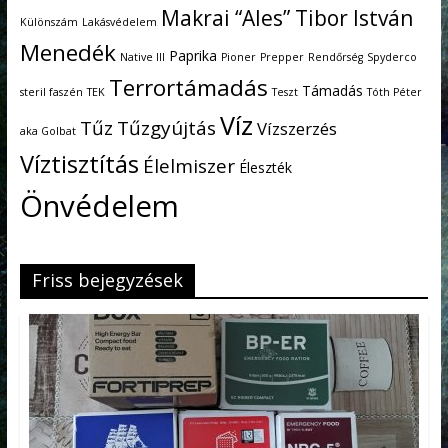
Makrai “Ales” Tibor István
Különszám
Lakásvédelem
Menedék
Paprika
Native III
Pioner
Prepper
Rendőrség
Spyderco
Terrortámadás
Támadás
steril faszén
TEK
Teszt
Tóth Péter
Víz
Tűz
Tűzgyújtás
Vízszerzés
aka Golbat
Víztisztítás
Élelmiszer
Éleszték
Önvédelem
Friss bejegyzések